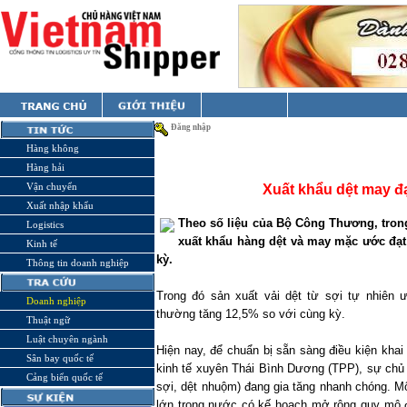
Đăng nhập
Hàng không
Hàng hải
Vận chuyển
Xuất khẩu dệt may đạ
Xuất nhập khẩu
Theo số liệu của Bộ Công Thương, tro
Logistics
xuất khẩu hàng dệt và may mặc ước đạt
Kinh tế
kỳ.
Thông tin doanh nghiệp
Trong đó sản xuất vải dệt từ sợi tự nhiên
Doanh nghiệp
thường tăng 12,5% so với cùng kỳ.
Thuật ngữ
Luật chuyên ngành
Hiện nay, để chuẩn bị sẵn sàng điều kiện khai
Sân bay quốc tế
kinh tế xuyên Thái Bình Dương (TPP), sự chủ 
Cảng biển quốc tế
sợi, dệt nhuộm) đang gia tăng nhanh chóng. M
lớn trong nước có kế hoạch mở rộng quy mô đ