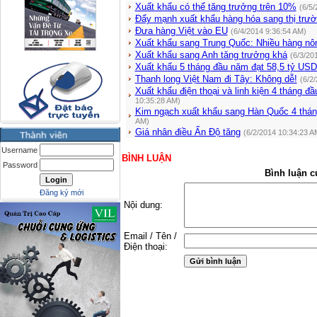
Xuất khẩu có thể tăng trưởng trên 10%
(6/5/
Đẩy mạnh xuất khẩu hàng hóa sang thị trườ
Đưa hàng Việt vào EU
(6/4/2014 9:36:54 AM)
Xuất khẩu sang Trung Quốc: Nhiều hàng nô
Xuất khẩu sang Anh tăng trưởng khá
(6/3/20
Xuất khẩu 5 tháng đầu năm đạt 58,5 tỷ US
Thanh long Việt Nam đi Tây: Không dễ!
(6/2
Xuất khẩu điện thoại và linh kiện 4 tháng 
10:35:28 AM)
Kim ngạch xuất khẩu sang Hàn Quốc 4 thán
AM)
Giá nhân điều Ấn Độ tăng
(6/2/2014 10:34:23 A
Username
BÌNH LUẬN
Password
Bình luận c
Đăng ký mới
Nội dung:
Email / Tên /
Điện thoại: