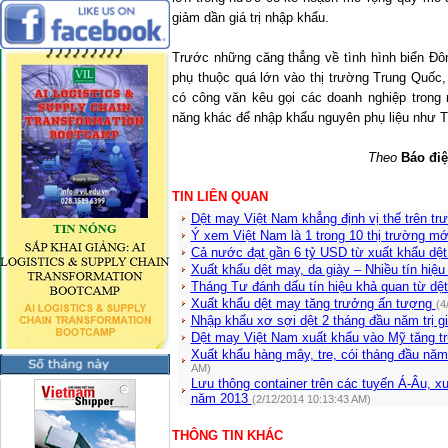
giảm dần giá trị nhập khẩu.
Trước những căng thẳng về tình hình biển Đôn
phụ thuộc quá lớn vào thị trường Trung Quốc,
có công văn kêu gọi các doanh nghiệp trong 
năng khác để nhập khẩu nguyên phụ liệu như 
Theo
Báo điệ
TIN LIÊN QUAN
Dệt may Việt Nam khẳng định vị thế trên tr
Ý xem Việt Nam là 1 trong 10 thị trường mớ
Cả nước đạt gần 6 tỷ USD từ xuất khẩu dệ
Xuất khẩu dệt may, da giày – Nhiều tín hiệ
Tháng Tư đánh dấu tín hiệu khả quan từ dệ
Xuất khẩu dệt may tăng trưởng ấn tượng
(4
Nhập khẩu xơ sợi dệt 2 tháng đầu năm trị g
Dệt may Việt Nam xuất khẩu vào Mỹ tăng t
Xuất khẩu hàng mây, tre, cói tháng đầu n
AM)
Lưu thông container trên các tuyến Á-Âu, 
năm 2013
(2/12/2014 10:13:43 AM)
THÔNG TIN KHÁC