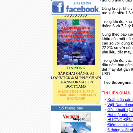
trong 6 tháng đầu
Đáng lưu ý, khu v
tục xuất siêu 1,3
Trong khi đó, khu
tháng 6 và 7,2 tỷ
Cũng theo báo cá
khẩu của một số m
cao so với cùng k
22.2% so với cùng
phụ liệu, dệt may,
Trong khi đó, các
đầu năm bao gồm: 
dệt may đạt gần 9,
USD...
Theo
thuongmai.
TIN LIÊN QUAN
Xuất siêu cần
Việt Nam đang
Góc khuất kỳ t
Hai mặt của h
HƯỚNG ĐẾN 
Điểm lại bức 
6 tháng xuất s