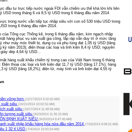
 năm.
ực đầu tư trực tiếp nước ngoài FDI vẫn chiếm ưu thế khá lớn khi liên
 tỷ USD trong tháng 6 và 8,5 tỷ USD trong 6 tháng đầu năm 2014.
 vực trong nước vẫn tiếp tục nhập siêu với con số 530 triệu USD trong
 USD trong 6 tháng đầu năm 2014.
o của Tổng cục Thống kê, trong 6 tháng đầu năm, kim ngạch nhập
ặt hàng phục vụ sản xuất gia công, lắp ráp vẫn duy trì ở mức tăng
ỳ như máy móc thiết bị, dụng cụ và phụ tùng đạt 1,05 tỷ USD (tăng
 kỳ năm 2013); điện thoại các loại và linh kiện 8,4 tỷ USD; nguyên
 giày dép 4,64 tỷ USD...
 mặt hàng xuất khẩu chiếm tỷ trong cao của Việt Nam trong 6 tháng
Điện thoại các loại và linh kiện đạt 11,7 tỷ USD (tăng 17,1%); hàng
3 tỷ USD (tăng 18,2%); điện tử, máy tính và linh kiện đạt 4,55 tỷ
vn
 bền vững hơn
(12/17/2014 9:32:02 AM)
 xuất siêu
(10/21/2014 10:02:52 AM)
ích xuất siêu
(10/17/2014 11:48:56 AM)
iện tượng xuất siêu
(9/23/2014 11:35:15 AM)
ỔN ĐỊNH XUẤT SIÊU
(9/20/2014 8:47:45 AM)
tranh xuất nhập khẩu hàng hóa nửa đầu năm 2014
(7/16/2014 9:08:01 AM)
iêu 1,32 tỉ USD
(7/4/2014 10:03:24 AM)