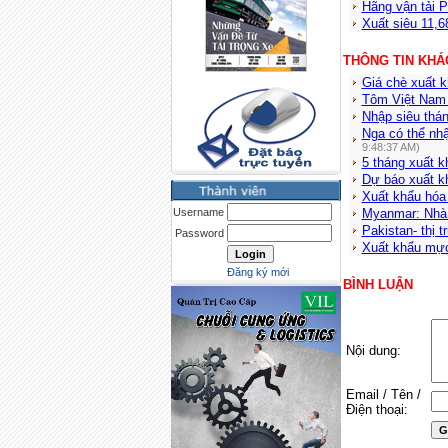
Hãng vận tải P
Xuất siêu 11,6
THÔNG TIN KHÁ
Giá chè xuất k
Tôm Việt Nam 
Nhập siêu thá
Nga có thể nhậ
9:48:37 AM)
5 tháng xuất k
Dự báo xuất k
Xuất khẩu hóa
Username
Myanmar: Nhà 
Pakistan- thị 
Password
Xuất khẩu mực
Đăng ký mới
BÌNH LUẬN
Nội dung:
Email / Tên /
Điện thoại: