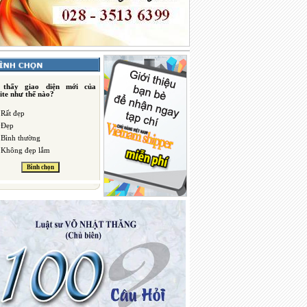
 thấy giao diện mới của
ite như thế nào?
Rất đẹp
Đẹp
Bình thường
Không đẹp lắm