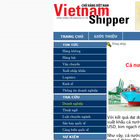
Đăng nhập
Hàng không
Hàng hải
Vận chuyển
Cả nư
Xuất nhập khẩu
Logistics
Kinh tế
Thông tin doanh nghiệp
Doanh nghiệp
Thuật ngữ
Luật chuyên ngành
Với kết quả đạt đ
xuất khẩu cả nước
Sân bay quốc tế
USD, kim ngạch n
Cảng biển quốc tế
Như vậy, cả nước 