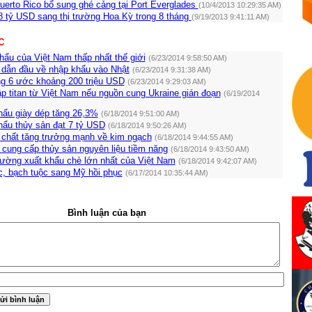
uerto Rico bổ sung ghé cảng tại Port Everglades
(10/4/2013 10:29:35 AM)
8 tỷ USD sang thị trường Hoa Kỳ trong 8 tháng
(9/19/2013 9:41:11 AM)
C
hẩu của Việt Nam thấp nhất thế giới
(6/23/2014 9:58:50 AM)
dẫn đầu về nhập khẩu vào Nhật
(6/23/2014 9:31:38 AM)
ng 6 ước khoảng 200 triệu USD
(6/23/2014 9:29:03 AM)
p titan từ Việt Nam nếu nguồn cung Ukraine gián đoạn
(6/19/2014
hẩu giày dép tăng 26,3%
(6/18/2014 9:51:00 AM)
hẩu thủy sản đạt 7 tỷ USD
(6/18/2014 9:50:26 AM)
 chất tăng trưởng mạnh về kim ngạch
(6/18/2014 9:44:55 AM)
cung cấp thủy sản nguyên liệu tiềm năng
(6/18/2014 9:43:50 AM)
trường xuất khẩu chè lớn nhất của Việt Nam
(6/18/2014 9:42:07 AM)
, bạch tuộc sang Mỹ hồi phục
(6/17/2014 10:35:44 AM)
Bình luận của bạn