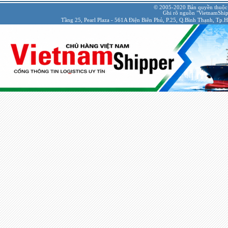
© 2005-2020 Bản quyền thuộc
Ghi rõ nguồn "VietnamShipp
Tầng 25, Pearl Plaza - 561A Điện Biên Phủ, P.25, Q.Bình Thạnh, Tp.