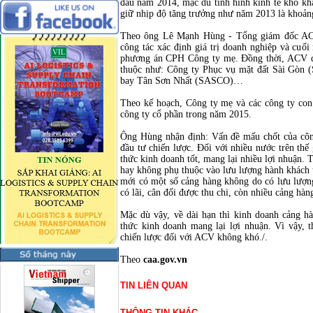
đầu năm 2014, mặc dù tình hình kinh tế khó kh
giữ nhịp độ tăng trưởng như năm 2013 là khoả
Theo ông Lê Mạnh Hùng - Tổng giám đốc ACV,
công tác xác định giá trị doanh nghiệp và c
phương án CPH Công ty mẹ. Đồng thời, ACV đã
thuộc như: Công ty Phục vụ mặt đất Sài Gòn 
bay Tân Sơn Nhất (SASCO)…
Theo kế hoạch, Công ty mẹ và các công ty co
công ty cổ phần trong năm 2015.
Ông Hùng nhận định: Vấn đề mấu chốt của côn
đầu tư chiến lược. Đối với nhiều nước trên thế
thức kinh doanh tốt, mang lại nhiều lợi nhuận. 
hay không phụ thuộc vào lưu lượng hành khách
mới có một số cảng hàng không do có lưu lượn
có lãi, cân đối được thu chi, còn nhiều cảng h
Mặc dù vậy, về dài hạn thì kinh doanh cảng h
thức kinh doanh mang lại lợi nhuận. Vì vậy, 
chiến lược đối với ACV không khó./.
Theo
caa.gov.vn
TIN LIÊN QUAN
THÔNG TIN KHÁC