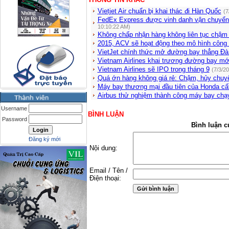
Vietjet Air chuẩn bị khai thác đi Hàn Quốc
(7
FedEx Express được vinh danh vận chuyển
10:10:22 AM)
Không chấp nhận hàng không liên tục chậm
2015, ACV sẽ hoạt động theo mô hình công 
VietJet chính thức mở đường bay thẳng Đà
Vietnam Airlines khai trương đường bay mớ
Vietnam Airlines sẽ IPO trong tháng 9
(7/3/2
Quá ớn hàng không giá rẻ: Chậm, hủy chuy
Máy bay thương mại đầu tiên của Honda cất
Airbus thử nghiệm thành công máy bay chạy 
Username
BÌNH LUẬN
Password
Bình luận c
Đăng ký mới
Nội dung:
Email / Tên /
Điện thoại: