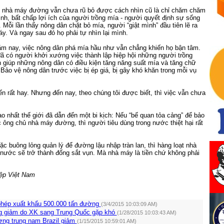
ít nhà máy đường vẫn chưa rũ bỏ được cách nhìn cũ là chỉ chăm chăm
ình, bất chấp lợi ích của người trồng mía - người quyết định sự sống
 Mỗi lần thấy nông dân chặt bỏ mía, người “giật mình” đầu tiên lẽ ra
áy. Và ngay sau đó họ phải tự nhìn lại mình.
m nay, việc nông dân phá mía hầu như vẫn chẳng khiến họ bận tâm.
ã có người khởi xướng việc thành lập hiệp hội những người trồng
 giúp những nông dân có điều kiện tăng năng suất mía và tăng chữ
Bảo vệ nông dân trước việc bị ép giá, bị gây khó khăn trong mỗi vụ
ến rất hay. Nhưng đến nay, theo chúng tôi được biết, thì việc vẫn chưa
o nhất thế giới đã dẫn đến một bi kịch: Nếu “bế quan tỏa cảng” để bảo
ác ông chủ nhà máy đường, thì người tiêu dùng trong nước thiệt hại rất
ặc buông lỏng quản lý để đường lậu nhập tràn lan, thì hàng loạt nhà
nước sẽ trở thành đống sắt vụn. Mà nhà máy là tiền chứ không phải
ệp Việt Nam
phép xuất khẩu 500.000 tấn đường
(3/4/2015 10:03:09 AM)
g giảm do XK sang Trung Quốc gặp khó
(1/28/2015 10:03:43 AM)
ng trung nam Brazil giảm
(1/15/2015 10:59:01 AM)