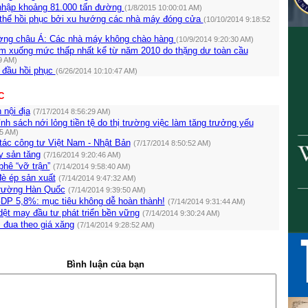
nhập khoảng 81.000 tấn đường
(1/8/2015 10:00:01 AM)
thể hồi phục bởi xu hướng các nhà máy đóng cửa
(10/10/2014 9:18:52
ờng châu Á: Các nhà máy không chào hàng
(10/9/2014 9:20:30 AM)
m xuống mức thấp nhất kể từ năm 2010 do thặng dư toàn cầu
9 AM)
 đầu hồi phục
(6/26/2014 10:10:47 AM)
C
 nội địa
(7/17/2014 8:56:29 AM)
nh sách nới lỏng tiền tệ do thị trường việc làm tăng trưởng yếu
45 AM)
tác công tư Việt Nam - Nhật Bản
(7/17/2014 8:50:52 AM)
y sản tăng
(7/16/2014 9:20:46 AM)
phê “vỡ trận”
(7/14/2014 9:58:40 AM)
đè ép sản xuất
(7/14/2014 9:47:32 AM)
 trường Hàn Quốc
(7/14/2014 9:39:50 AM)
DP 5,8%: mục tiêu không dễ hoàn thành!
(7/14/2014 9:31:44 AM)
ệt may đầu tư phát triển bền vững
(7/14/2014 9:30:24 AM)
 đua theo giá xăng
(7/14/2014 9:28:52 AM)
Bình luận của bạn