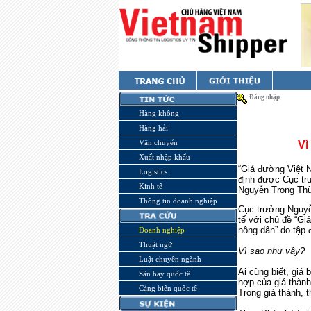
Đăng nhập
Hàng không
Hàng hải
Vận chuyển
Vì
Xuất nhập khẩu
“Giá đường Việt N
Logistics
định được Cục tr
Kinh tế
Nguyễn Trọng Th
Thông tin doanh nghiệp
Cục trưởng Nguyễ
tế với chủ đề “Gi
nông dân” do tập
Doanh nghiệp
Thuật ngữ
Vì sao như vậy?
Luật chuyên ngành
Ai cũng biết, giá
Sân bay quốc tế
hợp của giá thành;
Cảng biển quốc tế
Trong giá thành, t