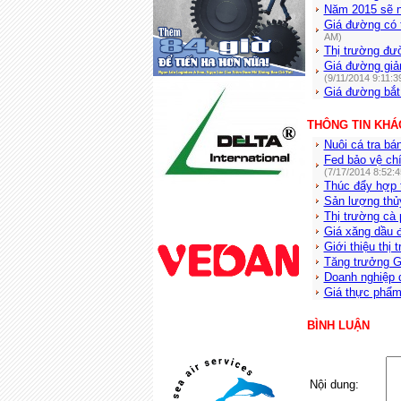
Năm 2015 sẽ 
Giá đường có 
AM)
Thị trường đư
Giá đường giả
(9/11/2014 9:11:3
Giá đường bắt
THÔNG TIN KHÁ
Nuôi cá tra bán
Fed bảo vệ chí
(7/17/2014 8:52:
Thúc đẩy hợp 
Sản lượng thủ
Thị trường cà 
Giá xăng dầu 
Giới thiệu thị
Tăng trưởng G
Doanh nghiệp d
Giá thực phẩm
BÌNH LUẬN
Nội dung: