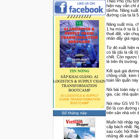
Theo Phó chủ tịc
hiện nay vẫn chỉ 
tấn/ha. Năng suất
đường của ta là 5,
Năng suất mía, ch
1 ha mía ở ta là 1
thuê đất, vận ch
nhân đẩy giá ngu
Từ đó xuất hiện 
có lãi (dù là rất 
chết. Còn ngược 
lẻ trên thị trường.
Kết quả giá đường
chồng chất, kèm t
toán lẩn quẩn này 
Nói bài toán này c
gia, các nhà quản 
Nói như GS Võ Tòn
Đó là con đường 
trên sân nhà với
Muốn hội nhập ngà
cấp bách nhất. Ng
sau cuộc hội thảo 
những đề xuất rấ