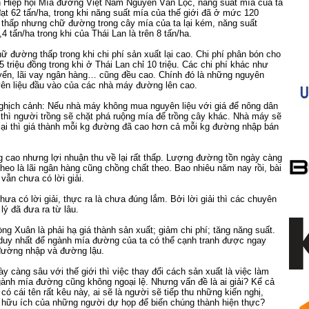
h Hiệp hội Mía đường Việt Nam Nguyễn Văn Lộc, năng suất mía của ta
đạt 62 tấn/ha, trong khi năng suất mía của thế giới đã ở mức 120
 thấp nhưng chữ đường trong cây mía của ta lại kém, năng suất
4 tấn/ha trong khi của Thái Lan là trên 8 tấn/ha.
ữ đường thấp trong khi chi phí sản xuất lại cao. Chi phí phân bón cho
5 triệu đồng trong khi ở Thái Lan chỉ 10 triệu. Các chi phí khác như
uyển, lãi vay ngân hàng… cũng đều cao. Chính đó là những nguyên
yên liệu đầu vào của các nhà máy đường lên cao.
nghịch cảnh: Nếu nhà máy không mua nguyên liệu với giá để nông dân
ít) thì người trồng sẽ chặt phá ruộng mía để trồng cây khác. Nhà máy sẽ
lại thì giá thành mỗi kg đường đã cao hơn cả mỗi kg đường nhập bán
 cao nhưng lợi nhuận thu về lại rất thấp. Lượng đường tồn ngày càng
heo là lãi ngân hàng cũng chồng chất theo. Bao nhiêu năm nay rồi, bài
vẫn chưa có lời giải.
hưa có lời giải, thực ra là chưa đúng lắm. Bởi lời giải thì các chuyên
lý đã đưa ra từ lâu.
g Xuân là phải hạ giá thành sản xuất; giảm chi phí; tăng năng suất.
duy nhất để ngành mía đường của ta có thể cạnh tranh được ngay
 đường nhập và đường lậu.
y càng sâu với thế giới thì việc thay đổi cách sản xuất là việc làm
ành mía đường cũng không ngoại lệ. Nhưng vấn đề là ai giải? Kể cả
có cái tên rất kêu này, ai sẽ là người sẽ tiếp thu những kiến nghị,
t hữu ích của những người dự họp để biến chúng thành hiện thực?