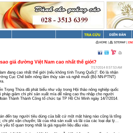
 sao giá đường Việt Nam cao nhất thế giới?
7/17/2014 8:57:53 AM
am đang cao nhất thế giới (nếu không tính Trung Quốc)”. Đó là nhận
ưởng Cục Chế biến nông lâm thủy sản và nghề muối (Bộ NN-PTNT)
ừa.
n Trọng Thừa đã phát biểu như vậy trong Hội thảo nông nghiệp quốc
ải pháp giảm chi phí sản xuất mía để nâng cao thu nhập cho người
 đoàn Thành Thành Công tổ chức tại TP Hồ Chí Minh ngày 14/7/2014.
 bán đến tay người tiêu dùng của bất cứ một mặt hàng nào cũng là tổng
 chi phí vận chuyển; lãi của nhà sản xuất và lãi của các loại đại lý…
hì yếu tố quan trọng nhất là giá nguyên liệu đầu vào.