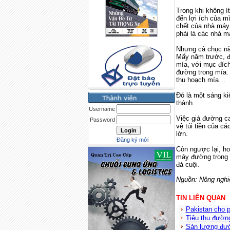
Trong khi không 
đến lợi ích của m
chết của nhà máy.
phải là các nhà m
Nhưng cả chục nă
Mấy năm trước, đ
mía, với mục đích
đường trong mía. 
thu hoạch mía…
Đó là một sáng ki
thành.
Username
Việc giá đường ca
Password
vệ túi tiền của c
lớn.
Đăng ký mới
Còn ngược lại, ho
máy đường trong 
đá cuội.
Nguồn: Nông nghi
TIN LIÊN QUAN
Pakistan cho 
Tiêu thụ đườn
Sản lượng đườ