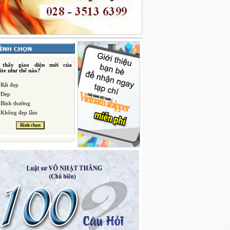
 thấy giao diện mới của
ite như thế nào?
Rất đẹp
Đẹp
Bình thường
Không đẹp lắm