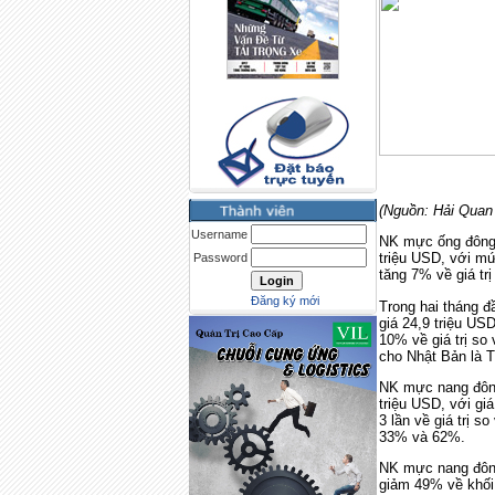
(Nguồn: Hải Quan
Username
NK mực ống đông l
triệu USD, với m
Password
tăng 7% về giá tr
Đăng ký mới
Trong hai tháng đ
giá 24,9 triệu US
10% về giá trị so
cho Nhật Bản là 
NK mực nang đông 
triệu USD, với gi
3 lần về giá trị s
33% và 62%.
NK mực nang đông 
giảm 49% về khối 