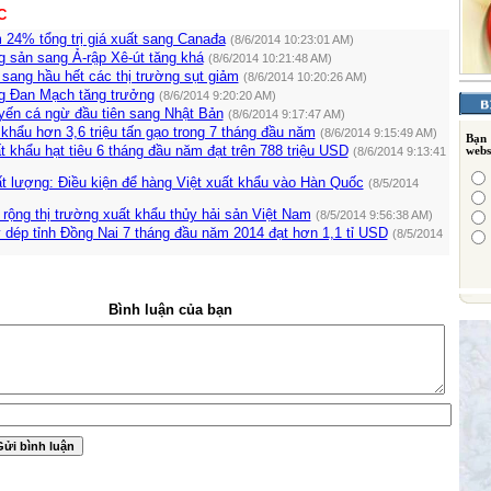
C
 24% tổng trị giá xuất sang Canađa
(8/6/2014 10:23:01 AM)
g sản sang Ả-rập Xê-út tăng khá
(8/6/2014 10:21:48 AM)
sang hầu hết các thị trường sụt giảm
(8/6/2014 10:20:26 AM)
g Đan Mạch tăng trưởng
(8/6/2014 9:20:20 AM)
yến cá ngừ đầu tiên sang Nhật Bản
(8/6/2014 9:17:47 AM)
khẩu hơn 3,6 triệu tấn gạo trong 7 tháng đầu năm
(8/6/2014 9:15:49 AM)
Bạn
 khẩu hạt tiêu 6 tháng đầu năm đạt trên 788 triệu USD
(8/6/2014 9:13:41
webs
t lượng: Điều kiện để hàng Việt xuất khẩu vào Hàn Quốc
(8/5/2014
rộng thị trường xuất khẩu thủy hải sản Việt Nam
(8/5/2014 9:56:38 AM)
 dép tỉnh Đồng Nai 7 tháng đầu năm 2014 đạt hơn 1,1 tỉ USD
(8/5/2014
Bình luận của bạn