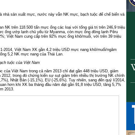
là nhà sản xuất mực, nước này vẫn NK mực, bạch tuộc để chế biến và
n NK trên 118.500 tấn mực ống các loại với tổng giá trị trên 246,9 triệu
ực ống ướp lạnh chủ yếu từ Myanma, còn mực ống đông lạnh Pêru
2%; Việt Nam cung cấp trên 92% mực ống khô/muối, với trên 39 triệu
g 1-2014, Việt Nam XK gần 4,2 triệu USD mực nang khô/muối/ngâm
tổng 5,2 NK mực nang của Thái Lan.
ạch tuộc của Việt Nam
c của Việt Nam trong cả năm 2013 chỉ đạt gần 448 triệu USD, giảm
2012, trong đó chứng kiến sự sụt giảm trên nhiều thị trường NK chính
7%), Nhật Bản (-15,1%), EU (-25,6%). Tuy nhiên, sang đến quý I/2014,
quan hơn khi XK ba tháng đầu năm đạt gần 91,8 triệu USD, tăng 5,7%
ăm 2013.