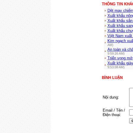
THÔNG TIN KHÁ
Dệt may chiếm
Xuất khẩu nôn
Xuất khẩu sắn 
Xuất khẩu san
Xuất khẩu chu
Việt Nam xuất 
Kim ngạch xuất
AM)
An toàn và chấ
9:59:26 AM)
Triển vọng mở 
Xuất khẩu giày
9:53:08 AM)
BÌNH LUẬN
Nội dung:
Email / Tên /
Điện thoại: