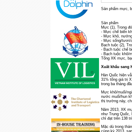
Sản phẩm mực, b
Sản phẩm
Mực (1), Trong đ
- Mực chế biến k
- Mực khô, nướng
- Mực sống/tươi/
Bạch tuộc (2), Tr
- Bạch tuộc chế b
- Bạch tuộc khô/
Tổng XK mực, bạc
Xuất khẩu sang 
Hàn Quốc hiện vẫ
31% tổng giá trị
trong ba tháng đ
Mực khô/muối/ngâ
nước muối/hun kh
thị trường này, c
Năm 2013, XK mực
như Trung Quốc, M
chỉ đạt trên 138 t
Mặc dù trong thá
cùng kỳ 2013, san