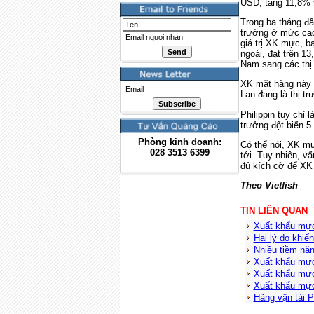
USD, tăng 11,8% 
Trong ba tháng đ
trưởng ở mức cao
giá trị XK mực, 
ngoái, đạt trên 1
Nam sang các thị 
XK mặt hàng này s
Lan đang là thị t
Philippin tuy chỉ
trưởng đột biến 5
Phòng kinh doanh:
Có thể nói, XK mự
028
3513 6399
tới. Tuy nhiên, v
đủ kích cỡ để XK 
Theo Vietfish
TIN LIÊN QUAN
Xuất khẩu mực
Hai lý do khi
Nhiều tiềm nă
Xuất khẩu mực
Xuất khẩu mực
Xuất khẩu mực
Hãng vận tải P