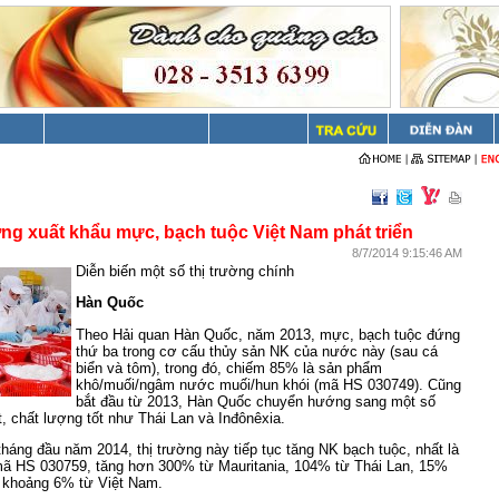
ờng xuất khẩu mực, bạch tuộc Việt Nam phát triển
8/7/2014 9:15:46 AM
Diễn biến một số thị trường chính
Hàn Quốc
Theo Hải quan Hàn Quốc, năm 2013, mực, bạch tuộc đứng
thứ ba trong cơ cấu thủy sản NK của nước này (sau cá
biển và tôm), trong đó, chiếm 85% là sản phẩm
khô/muối/ngâm nước muối/hun khói (mã HS 030749). Cũng
bắt đầu từ 2013, Hàn Quốc chuyển hướng sang một số
t, chất lượng tốt như Thái Lan và Inđônêxia.
háng đầu năm 2014, thị trường này tiếp tục tăng NK bạch tuộc, nhất là
mã HS 030759, tăng hơn 300% từ Mauritania, 104% từ Thái Lan, 15%
 khoảng 6% từ Việt Nam.