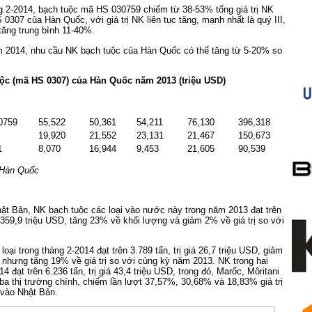
g 2-2014, bạch tuộc mã HS 030759 chiếm từ 38-53% tổng giá trị NK
0307 của Hàn Quốc, với giá trị NK liên tục tăng, mạnh nhất là quý III,
tăng trung bình 11-40%.
m 2014, nhu cầu NK bạch tuộc của Hàn Quốc có thể tăng từ 5-20% so
ộc (mã HS 0307) của Hàn Quốc năm 2013 (triệu USD)
0759
55,522
50,361
54,211
76,130
396,318
19,920
21,552
23,131
21,467
150,673
1
8,070
16,944
9,453
21,605
90,539
 Hàn Quốc
ật Bản, NK bạch tuộc các loại vào nước này trong năm 2013 đạt trên
á 359,9 triệu USD, tăng 23% về khối lượng và giảm 2% về giá trị so với
oại trong tháng 2-2014 đạt trên 3.789 tấn, trị giá 26,7 triệu USD, giảm
nhưng tăng 19% về giá trị so với cùng kỳ năm 2013. NK trong hai
 đạt trên 6.236 tấn, trị giá 43,4 triệu USD, trong đó, Marốc, Môritani
ba thị trường chính, chiếm lần lượt 37,57%, 30,68% và 18,83% giá trị
vào Nhật Bản.