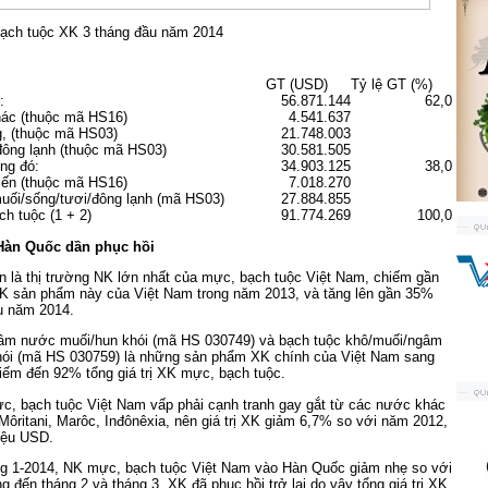
ạch tuộc XK 3 tháng đầu năm 2014
GT (USD)
Tỷ lệ GT (%)
ó:
56.871.144
62,0
hác (thuộc mã HS16)
4.541.637
, (thuộc mã HS03)
21.748.003
đông lạnh (thuộc mã HS03)
30.581.505
ong đó:
34.903.125
38,0
iến (thuộc mã HS16)
7.018.270
muối/sống/tươi/đông lạnh (mã HS03)
27.884.855
h tuộc (1 + 2)
91.774.269
100,0
Hàn Quốc dần phục hồi
n là thị trường NK lớn nhất của mực, bạch tuộc Việt Nam, chiếm gần
 XK sản phẩm này của Việt Nam trong năm 2013, và tăng lên gần 35%
ầu năm 2014.
m nước muối/hun khói (mã HS 030749) và bạch tuộc khô/muối/ngâm
ói (mã HS 030759) là những sản phẩm XK chính của Việt Nam sang
hiếm đến 92% tổng giá trị XK mực, bạch tuộc.
, bạch tuộc Việt Nam vấp phải cạnh tranh gay gắt từ các nước khác
ôritani, Marôc, Inđônêxia, nên giá trị XK giảm 6,7% so với năm 2012,
riệu USD.
ng 1-2014, NK mực, bạch tuộc Việt Nam vào Hàn Quốc giảm nhẹ so với
g đến tháng 2 và tháng 3, XK đã phục hồi trở lại do vậy tổng giá trị XK