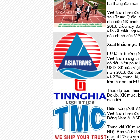
ba tháng đầu năm 
Việt Nam hiện đa
sau Trung Quốc, t
nhu cầu NK bạch 
2013. Điều này đ
vấn đề thiếu nguy
cản chính của Việ
Xuất khẩu mực, 
EU là thị trường
Việt Nam sang thị
có dấu hiệu phục 
USD. XK của Việt
năm 2013, đạt tr
và 23%, trong đó
lớn thứ ba tại EU.
Theo dự báo, hiện
Do đó, XK mực, bạ
gian tới.
Điểm sáng ASEAN:
Việt Nam hiện đa
Đông Nam Á. ASEA
Trong khi XK mực,
Nhật Bản và EU đ
mức 8,8% so với n