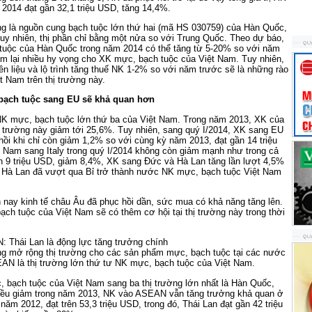
2014 đạt gần 32,1 triệu USD, tăng 14,4%.
ng là nguồn cung bạch tuộc lớn thứ hai (mã HS 030759) của Hàn Quốc,
uy nhiên, thị phần chỉ bằng một nửa so với Trung Quốc. Theo dự báo,
tuộc của Hàn Quốc trong năm 2014 có thể tăng từ 5-20% so với năm
em lại nhiều hy vọng cho XK mực, bạch tuộc của Việt Nam. Tuy nhiên,
ên liệu và lộ trình tăng thuế NK 1-2% so với năm trước sẽ là những rào
t Nam trên thị trường này.
bạch tuộc sang EU sẽ khả quan hơn
 NK mực, bạch tuộc lớn thứ ba của Việt Nam. Trong năm 2013, XK của
 trường này giảm tới 25,6%. Tuy nhiên, sang quý I/2014, XK sang EU
hồi khi chỉ còn giảm 1,2% so với cùng kỳ năm 2013, đạt gần 14 triệu
 Nam sang Italy trong quý I/2014 không còn giảm mạnh như trong cả
ên 9 triệu USD, giảm 8,4%, XK sang Đức và Hà Lan tăng lần lượt 4,5%
, Hà Lan đã vượt qua Bỉ trở thành nước NK mực, bạch tuộc Việt Nam
 nay kinh tế châu Âu đã phục hồi dần, sức mua có khả năng tăng lên.
ch tuộc của Việt Nam sẽ có thêm cơ hội tại thị trường này trong thời
 Thái Lan là động lực tăng trưởng chính
ng mở rộng thị trường cho các sản phẩm mực, bạch tuộc tại các nước
N là thị trường lớn thứ tư NK mực, bạch tuộc của Việt Nam.
 bạch tuộc của Việt Nam sang ba thị trường lớn nhất là Hàn Quốc,
ều giảm trong năm 2013, NK vào ASEAN vẫn tăng trưởng khả quan ở
ăm 2012, đạt trên 53,3 triệu USD, trong đó, Thái Lan đạt gần 42 triệu