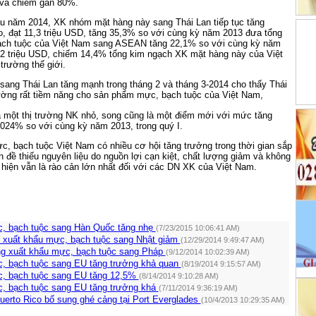
và chiếm gần 80%.
ầu năm 2014, XK nhóm mặt hàng này sang Thái Lan tiếp tục tăng
, đạt 11,3 triệu USD, tăng 35,3% so với cùng kỳ năm 2013 đưa tổng
bạch tuộc của Việt Nam sang ASEAN tăng 22,1% so với cùng kỳ năm
3,2 triệu USD, chiếm 14,4% tổng kim ngạch XK mặt hàng này của Việt
trường thế giới.
ang Thái Lan tăng mạnh trong tháng 2 và tháng 3-2014 cho thấy Thái
rường rất tiềm năng cho sản phẩm mực, bạch tuộc của Việt Nam,
 là một thị trường NK nhỏ, song cũng là một điểm mới với mức tăng
.024% so với cùng kỳ năm 2013, trong quý I.
c, bạch tuộc Việt Nam có nhiều cơ hội tăng trưởng trong thời gian sắp
ấn đề thiếu nguyên liệu do nguồn lợi cạn kiệt, chất lượng giảm và không
hiện vẫn là rào cản lớn nhất đối với các DN XK của Việt Nam.
, bạch tuộc sang Hàn Quốc tăng nhẹ
(7/23/2015 10:06:41 AM)
ến xuất khẩu mực, bạch tuộc sang Nhật giảm
(12/29/2014 9:49:47 AM)
ng xuất khẩu mực, bạch tuộc sang Pháp
(9/12/2014 10:02:39 AM)
, bạch tuộc sang EU tăng trưởng khả quan
(8/19/2014 9:15:57 AM)
, bạch tuộc sang EU tăng 12,5%
(8/14/2014 9:10:28 AM)
, bạch tuộc sang EU tăng trưởng khá
(7/11/2014 9:36:19 AM)
uerto Rico bổ sung ghé cảng tại Port Everglades
(10/4/2013 10:29:35 AM)