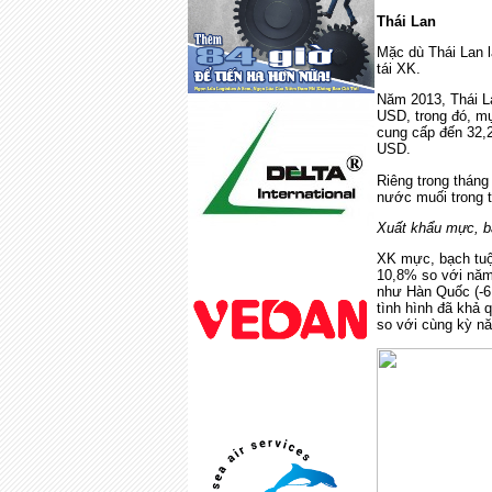
Thái Lan
Mặc dù Thái Lan 
tái XK.
Năm 2013, Thái La
USD, trong đó, m
cung cấp đến 32,
USD.
Riêng trong thán
nước muối trong 
Xuất khẩu mực, b
XK mực, bạch tuộ
10,8% so với năm 
như Hàn Quốc (-6,
tình hình đã khả 
so với cùng kỳ n