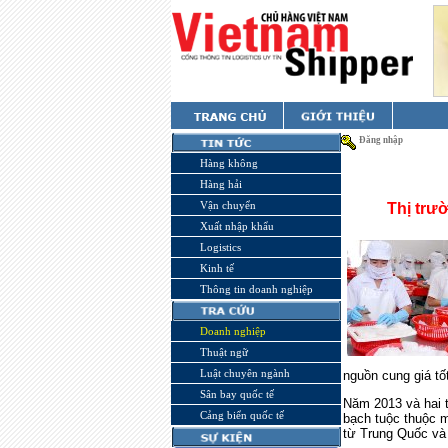
Đăng nhập
Hàng không
Hàng hải
Vận chuyển
Thị trư
Xuất nhập khẩu
Logistics
Kinh tế
Thông tin doanh nghiệp
Doanh nghiệp
Thuật ngữ
Luật chuyên ngành
nguồn cung giá tố
Sân bay quốc tế
Năm 2013 và hai t
Cảng biển quốc tế
bạch tuộc thuộc 
từ Trung Quốc và