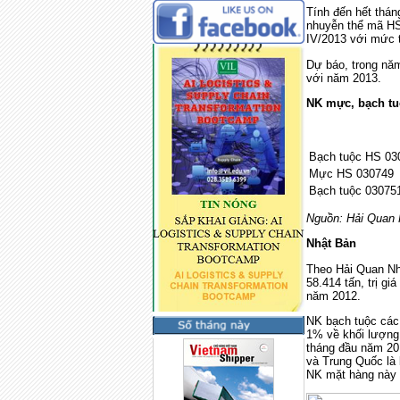
Tính đến hết thán
nhuyễn thể mã HS 
IV/2013 với mức 
Dự báo, trong nă
với năm 2013.
NK mực, bạch tu
Bạch tuộc HS 03
Mực HS 030749
Bạch tuộc 03075
Nguồn: Hải Quan
Nhật Bản
Theo Hải Quan Nh
58.414 tấn, trị gi
năm 2012.
NK bạch tuộc các l
1% về khối lượng 
tháng đầu năm 2014
và Trung Quốc là 
NK mặt hàng này 