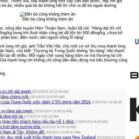
 mốc. Trước kia, loại thanh long như vậy vẫn bán được, nay rớt giá
 bò ăn, nhiều quá bò ăn không hết thì chở ra đổ bỏ ngoài đường.
Đến bò cũng không thèm ăn
an, nông dân huyện Hàm Thuận Nam, buồn bã nói: “Hàng dạt thì chỉ
ng/kg trong khi thuê nhân công bẻ đã tốn tới 500 đồng/kg, chưa kể
c, phân bón, điện nước nên người trồng lỗ nặng”.
anh long rớt giá, anh Trần Văn Hải, chủ một cơ sở thu mua thanh long
n Nam, cho biết: Thương lái Trung Quốc không “ăn hàng” nên thanh
tồn lại rất nhiều. Mỗi ngày chở sang hàng trăm xe mà thương lái chỉ
 Giá thanh long rớt không chỉ nông dân điêu đứng mà tiểu thương cũng
ộng.
u vụ rớt giá mạnh
(6/10/2015 10:23:36 AM)
g tăng chóng mặt
(3/14/2015 9:43:40 AM)
n của Trung Quốc ước giảm 2,5% trong năm 2014
(1/26/2015 10:45:36
i vụ tăng giá mạnh
(10/31/2014 10:08:22 AM)
á tăng trở lại
(7/24/2014 9:00:23 AM)
hoàn tiền khách hàng nếu tàu trễ 1 phút
(7/2/2014 9:44:25 AM)
g Anh tăng trưởng khá
(6/3/2014 10:58:16 AM)
ệt Nam đi Tây: Không dễ!
(6/2/2014 10:36:07 AM)
ước duy nhất xuất khẩu thanh long sang New Zealand
(5/29/2014 9:20:51