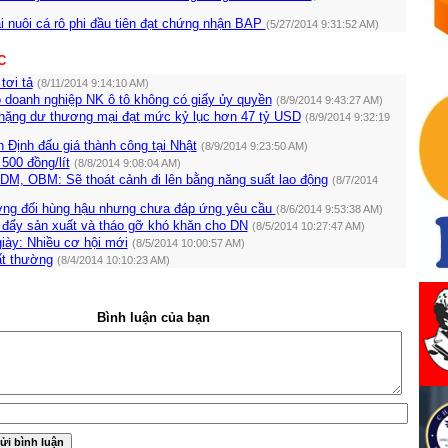
i nuôi cá rô phi đầu tiên đạt chứng nhận BAP
(5/27/2014 9:31:52 AM)
C
tơi tả
(8/11/2014 9:14:10 AM)
doanh nghiệp NK ô tô không có giấy ủy quyền
(8/9/2014 9:43:27 AM)
hặng dư thương mại đạt mức kỷ lục hơn 47 tỷ USD
(8/9/2014 9:32:19
 Định đấu giá thành công tại Nhật
(8/9/2014 9:23:50 AM)
500 đồng/lít
(8/8/2014 9:08:04 AM)
DM, OBM: Sẽ thoát cảnh đi lên bằng năng suất lao động
(8/7/2014
ơng đối hùng hậu nhưng chưa đáp ứng yêu cầu
(8/6/2014 9:53:38 AM)
c đẩy sản xuất và tháo gỡ khó khăn cho DN
(8/5/2014 10:27:47 AM)
iày: Nhiều cơ hội mới
(8/5/2014 10:00:57 AM)
ất thường
(8/4/2014 10:10:23 AM)
Bình luận của bạn