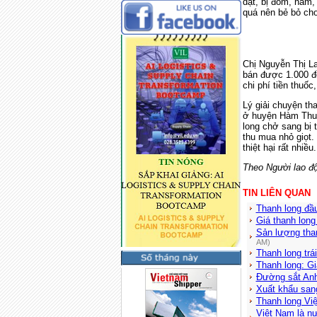
dạt, bị đốm, nấm,
quá nên bẻ bỏ cho
Chị Nguyễn Thị L
bán được 1.000 đồ
chi phí tiền thuố
Lý giải chuyện th
ở huyện Hàm Thuậ
long chở sang bị 
thu mua nhỏ giọt.
thiệt hại rất nhiều.
Theo Người lao đ
TIN LIÊN QUAN
Thanh long đầ
Giá thanh lon
Sản lượng tha
AM)
Thanh long trá
Thanh long: Gi
Đường sắt Anh 
Xuất khẩu san
Thanh long Vi
Việt Nam là n