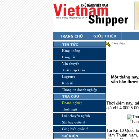
Đăng nhập
Hàng không
Hàng hải
Vận chuyển
Xuất nhập khẩu
Logistics
Một tháng nay,
vẫn bán được 
Kinh tế
Thông tin doanh nghiệp
Doanh nghiệp
Thời điểm này, tạ
giá chỉ 4.000-5.00
Thuật ngữ
Luật chuyên ngành
Thanh
Sân bay quốc tế
Cảng biển quốc tế
Tại Km10 Quốc lộ
Hàm Thuận Nam, t