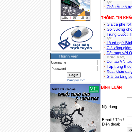
AM)
Châu Âu có trạ
THÔNG TIN KHÁ
Giá cà phê rớt 
Gỡ vướng cho 
Trung Quốc: T
AM)
Lô cá ngừ Bình
Giá xăng giảm 
Dệt may với O
10:02:20 AM)
Đội tàu VN tư
Username
Tập trung thú
Password
Xuất khẩu da g
Giá lúa tăng b
Đăng ký mới
BÌNH LUẬN
Nội dung:
Email / Tên /
Điện thoại: