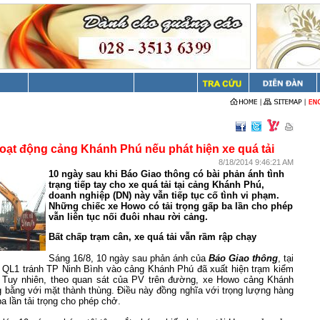
hoạt động cảng Khánh Phú nếu phát hiện xe quá tải
8/18/2014 9:46:21 AM
10 ngày sau khi Báo Giao thông có bài phản ánh tình
trạng tiếp tay cho xe quá tải tại cảng Khánh Phú,
doanh nghiệp (DN) này vẫn tiếp tục cố tình vi phạm.
Những chiếc xe Howo có tải trọng gấp ba lần cho phép
vẫn liên tục nối đuôi nhau rời cảng.
Bất chấp trạm cân, xe quá tải vẫn rầm rập chạy
Sáng 16/8, 10 ngày sau phản ánh của
Báo Giao thông
, tại
 QL1 tránh TP Ninh Bình vào cảng Khánh Phú đã xuất hiện trạm kiểm
e. Tuy nhiên, theo quan sát của PV trên đường, xe Howo cảng Khánh
 bằng với mặt thành thùng. Điều này đồng nghĩa với trọng lượng hàng
a lần tải trọng cho phép chở.