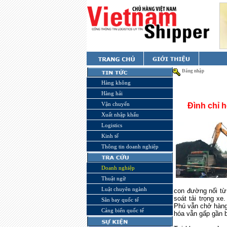
Đăng nhập
Hàng không
Hàng hải
Vận chuyển
Đình chỉ 
Xuất nhập khẩu
Logistics
Kinh tế
Thông tin doanh nghiệp
Doanh nghiệp
Thuật ngữ
Luật chuyên ngành
con đường nối từ
soát tải trọng x
Sân bay quốc tế
Phú vẫn chở hàng
Cảng biển quốc tế
hóa vẫn gấp gần b