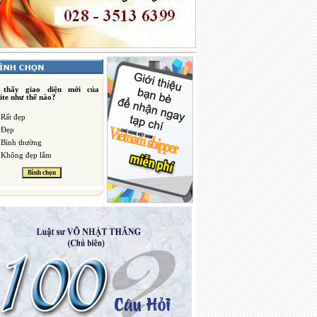
 thấy giao diện mới của
ite như thế nào?
Rất đẹp
Đẹp
Bình thường
Không đẹp lắm