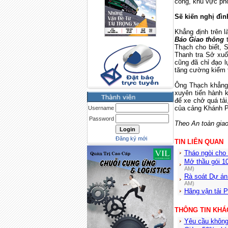
cổng, khu vực phò
Sẽ kiến nghị đìn
Khẳng định trên 
Báo Giao thông
t
Thạch cho biết, 
Thanh tra Sở xuố
cũng đã chỉ đạo 
tăng cường kiểm t
Ông Thạch khẳng 
xuyên tiến hành 
để xe chở quá tải
của cảng Khánh P
Username
Password
Theo An toàn giao
Đăng ký mới
TIN LIÊN QUAN
Tháo ngòi cho
Mở thầu gói 1
AM)
Rà soát Dự án
AM)
Hãng vận tải P
THÔNG TIN KHÁ
Yêu cầu không 