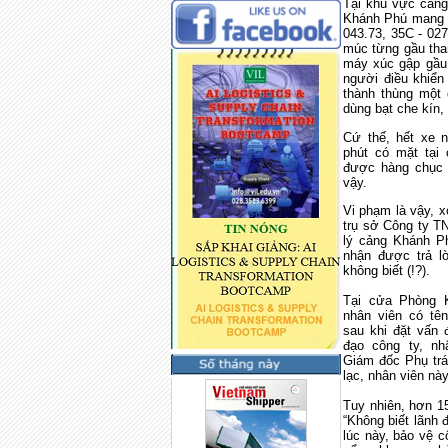
Tại khu vực cảng
Khánh Phú mang B
043.73, 35C - 027
múc từng gầu than
máy xúc gập gầu,
người điều khiển
thành thùng một 
dùng bạt che kín,
Cứ thế, hết xe 
phút có mặt tại
được hàng chục 
vậy.
Vi phạm là vậy, x
trụ sở Công ty T
lý cảng Khánh Ph
nhận được trả lờ
không biết (!?).
Tại cửa Phòng K
nhân viên có t
sau khi đặt vấn 
đạo công ty, nh
Giám đốc Phụ trác
lạc, nhân viên này 
Tuy nhiên, hơn 15
“Không biết lãnh 
lúc này, bảo vệ c