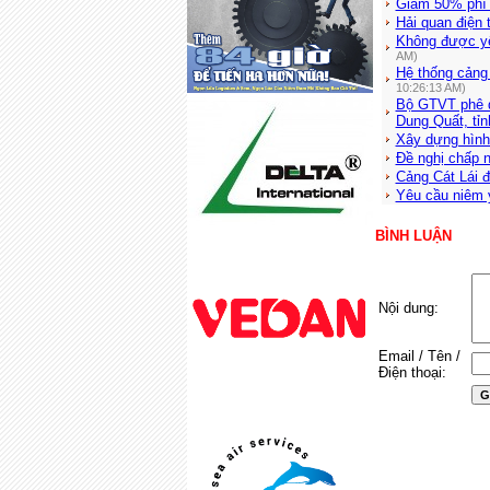
Giảm 50% phí d
Hải quan điện
Không được yê
AM)
Hệ thống cảng
10:26:13 AM)
Bộ GTVT phê du
Dung Quất, tỉ
Xây dựng hình
Đề nghị chấp n
Cảng Cát Lái đ
Yêu cầu niêm y
BÌNH LUẬN
Nội dung:
Email / Tên /
Điện thoại: