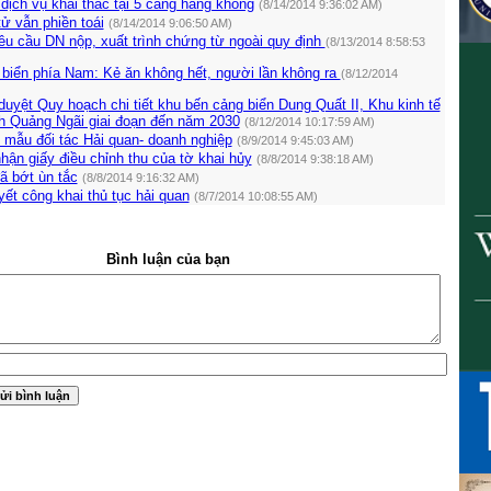
ịch vụ khai thác tại 5 cảng hàng không
(8/14/2014 9:36:02 AM)
 tử vẫn phiền toái
(8/14/2014 9:06:50 AM)
u cầu DN nộp, xuất trình chứng từ ngoài quy định
(8/13/2014 8:58:53
 biển phía Nam: Kẻ ăn không hết, người lần không ra
(8/12/2014
yệt Quy hoạch chi tiết khu bến cảng biển Dung Quất II, Khu kinh tế
nh Quảng Ngãi giai đoạn đến năm 2030
(8/12/2014 10:17:59 AM)
 mẫu đối tác Hải quan- doanh nghiệp
(8/9/2014 9:45:03 AM)
hận giấy điều chỉnh thu của tờ khai hủy
(8/8/2014 9:38:18 AM)
ã bớt ùn tắc
(8/8/2014 9:16:32 AM)
ết công khai thủ tục hải quan
(8/7/2014 10:08:55 AM)
Bình luận của bạn