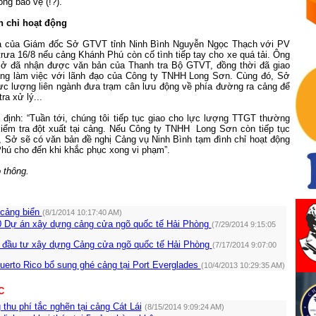
ng bảo vệ (!?).
h chỉ hoạt động
là của Giám đốc Sở GTVT tỉnh Ninh Bình Nguyễn Ngọc Thạch với PV
rưa 16/8 nếu cảng Khánh Phú còn cố tình tiếp tay cho xe quá tải. Ông
Sở đã nhận được văn bản của Thanh tra Bộ GTVT, đồng thời đã giao
ng làm việc với lãnh đạo của Công ty TNHH Long Sơn. Cùng đó, Sở
lực lượng liên ngành đưa trạm cân lưu động về phía đường ra cảng để
ra xử lý...
định: “Tuần tới, chúng tôi tiếp tục giao cho lực lượng TTGT thường
kiểm tra đột xuất tại cảng. Nếu Công ty TNHH Long Sơn còn tiếp tục
, Sở sẽ có văn bản đề nghị Cảng vụ Ninh Bình tạm đình chỉ hoạt động
hú cho đến khi khắc phục xong vi phạm”.
 thông.
 cảng biển
(8/1/2014 10:17:40 AM)
0 Dự án xây dựng cảng cửa ngõ quốc tế Hải Phòng
(7/29/2014 9:15:05
 đầu tư xây dựng Cảng cửa ngõ quốc tế Hải Phòng
(7/17/2014 9:07:00
uerto Rico bổ sung ghé cảng tại Port Everglades
(10/4/2013 10:29:35 AM)
C
thu phí tắc nghẽn tại cảng Cát Lái
(8/15/2014 9:09:24 AM)