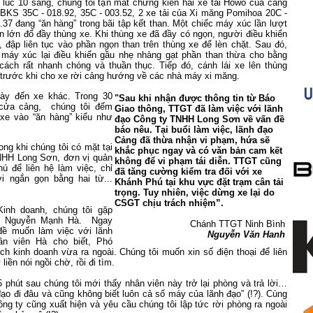
 lúc 10 sáng, chúng tôi tận mắt chứng kiến hai xe tải Howo của cảng
KS 35C - 018.92, 35C - 003.52, 2 xe tải của Xi măng Pomihoa 20C -
.37 đang “ăn hàng” trong bãi tập kết than. Một chiếc máy xúc lần lượt
 lớn đổ đầy thùng xe. Khi thùng xe đã đầy có ngọn, người điều khiển
 đập liên tục vào phần ngọn than trên thùng xe để lèn chặt. Sau đó,
 máy xúc lại điều khiển gầu nhẹ nhàng gạt phần than thừa cho bằng
cách rất nhanh chóng và thuần thục. Tiếp đó, cánh lái xe lên thùng
 trước khi cho xe rời cảng hướng về các nhà máy xi măng.
này đến xe khác. Trong 30
"Sau khi nhận được thông tin từ Báo
 cửa cảng, chúng tôi đếm
Giao thông, TTGT đã làm việc với lãnh
xe vào “ăn hàng” kiểu như
đạo Công ty TNHH Long Sơn về vấn đề
báo nêu. Tại buổi làm việc, lãnh đạo
Cảng đã thừa nhận vi phạm, hứa sẽ
ong khi chúng tôi có mặt tại
khắc phục ngay và có văn bản cam kết
NHH Long Sơn, đơn vị quản
không để vi phạm tái diễn. TTGT cũng
ú để liên hệ làm việc, chỉ
đã tăng cường kiểm tra đối với xe
i ngắn gọn bằng hai từ...
Khánh Phú tại khu vực đặt trạm cân tải
trọng. Tuy nhiên, việc dừng xe lại do
CSGT chịu trách nhiệm”.
inh doanh, chúng tôi gặp
ên Nguyễn Mạnh Hà. Ngay
Chánh TTGT Ninh Bình
đề muốn làm việc với lãnh
Nguyễn Văn Hanh
ân viên Hà cho biết, Phó
h kinh doanh vừa ra ngoài. Chúng tôi muốn xin số điện thoại để liên
liền nói ngồi chờ, rồi đi tìm.
 phút sau chúng tôi mới thấy nhân viên này trở lại phòng và trả lời…
đạo đi đâu và cũng không biết luôn cả số máy của lãnh đạo” (!?). Cùng
ông ty cũng xuất hiện và yêu cầu chúng tôi lập tức rời phòng ra ngoài