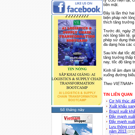
tỷ USD hiện tại,
tiền mặt.
Đây là lần thứ ha
biện pháp nới lỏn
thích tăng trưởng 
Trước đó, ngày 25
nới lỏng tiền tệ,
phép sử dụng thê
đa dạng hóa các 
Sau khi đạt tốc độ
tăng trưởng thấp 
nay, tốc độ tăng 
Kinh tế ảm đạm là
xuống đường biểu 
Theo VIETNAM+
TIN LIÊN QUAN
Cơ hội thúc đ
Xuất khẩu san
Brazil xuất kh
Đẩy mạnh xuất
Đẩy mạnh xuất
Lưu thông cont
năm 2013
(2/1