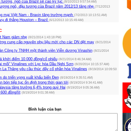
 tương, ngô của Brazil sẽ cao kỷ lục
(8/10/2013 9:57:54 AM)
lượng ngô, đậu tương của Brazil năm 2012/13 tăng nhẹ
(7/12/2013
ng mại Việt Nam - Braxin tăng trưởng mạnh
(7/2/2013 10:13:51 AM)
ụ đi thẳng Houston – Brazil
(6/12/2013 10:15:49 AM)
C
ệt Nam giảm nhẹ
(8/21/2014 1:43:18 PM)
ường cung cấp nguyên phụ liệu mới cho các DN dệt may
(8/21/2014
ản Công ty TNHH một thành viên Viễn dương Vinashin
(8/21/2014
á khởi điểm 10.000 đồng/cổ phiếu
(8/21/2014 8:46:34 AM)
i mối” Vinalines với Lọc hóa Dầu Nghi Sơn
(8/20/2014 10:15:37 AM)
h La Thăng yêu cầu thúc đẩy cổ phần hóa Vinalines
(8/19/2014 10:09:50
m do triển vọng xuất khẩu biển Đen
(8/19/2014 9:35:51 AM)
 bón tiếp tục ổn định trong thời gian tới
(8/19/2014 9:34:41 AM)
laysia tăng trưởng 6,4% trong quý Hai
(8/19/2014 9:05:36 AM)
600 đồng/lít
(8/19/2014 9:01:38 AM)
Bình luận của bạn