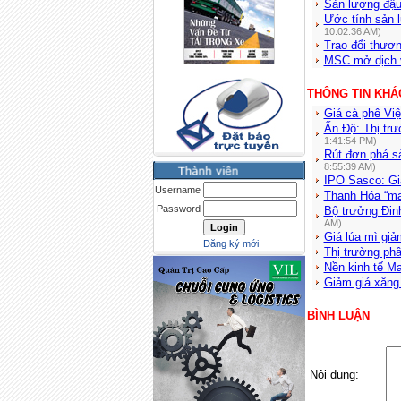
Sản lượng đậu
Ước tính sản 
10:02:36 AM)
Trao đổi thươ
MSC mở dịch v
THÔNG TIN KHÁ
Giá cà phê Vi
Ấn Độ: Thị tr
1:41:54 PM)
Rút đơn phá s
8:55:39 AM)
IPO Sasco: Gi
Username
Thanh Hóa “ma
Password
Bộ trưởng Đin
AM)
Giá lúa mì giả
Đăng ký mới
Thị trường phân
Nền kinh tế Ma
Giảm giá xăng 
BÌNH LUẬN
Nội dung: