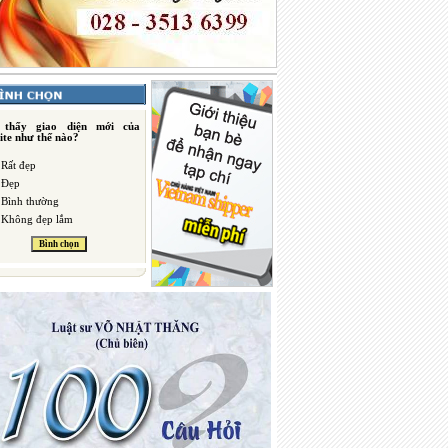
 thấy giao diện mới của
ite như thế nào?
Rất đẹp
Đẹp
Bình thường
Không đẹp lắm