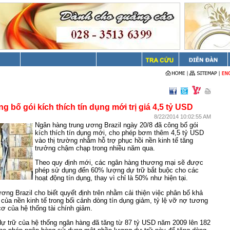
ng bố gói kích thích tín dụng mới trị giá 4,5 tỷ USD
8/22/2014 10:02:55 AM
Ngân hàng trung ương Brazil ngày 20/8 đã công bố gói
kích thích tín dụng mới, cho phép bơm thêm 4,5 tỷ USD
vào thị trường nhằm hỗ trợ phục hồi nền kinh tế tăng
trưởng chậm chạp trong nhiều năm qua.
Theo quy định mới, các ngân hàng thương mại sẽ được
phép sử dụng đến 60% lượng dự trữ bắt buộc cho các
hoạt động tín dụng, thay vì chỉ là 50% như hiện tại.
ơng Brazil cho biết quyết định trên nhằm cải thiện việc phân bố khả
của nền kinh tế trong bối cảnh dòng tín dụng giảm, tỷ lệ vỡ nợ tương
cơ của hệ thống tài chính giảm.
dự trữ của hệ thống ngân hàng đã tăng từ 87 tỷ USD năm 2009 lên 182