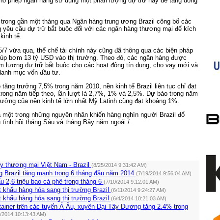
 cho phép ngân hàng sử dụng một phần lượng dự trữ này để tăng dòng
i trong gần một tháng qua Ngân hàng trung ương Brazil công bố các
g yêu cầu dự trữ bắt buộc đối với các ngân hàng thương mại để kích
kinh tế.
/7 vừa qua, thể chế tài chính này cũng đã thông qua các biện pháp
 giúp bơm 13 tỷ USD vào thị trường. Theo đó, các ngân hàng được
m lượng dự trữ bắt buộc cho các hoạt động tín dụng, cho vay mới và
danh mục vốn đầu tư.
 tăng trưởng 7,5% trong năm 2010, nền kinh tế Brazil liên tục chỉ đạt
trong năm tiếp theo, lần lượt là 2,7%, 1% và 2,5%. Dự báo trong năm
trưởng của nền kinh tế lớn nhất Mỹ Latinh cũng đạt khoảng 1%.
 một trong những nguyên nhân khiến hàng nghìn người Brazil đổ
tình hồi tháng Sáu và tháng Bảy năm ngoái./.
ẩy thương mại Việt Nam - Brazil
(8/25/2014 9:31:42 AM)
g Brazil tăng mạnh trong 6 tháng đầu năm 2014
(7/19/2014 9:56:04 AM)
ẩu 2,6 triệu bao cà phê trong tháng 6
(7/10/2014 9:12:01 AM)
 khẩu hàng hóa sang thị trường Brazil
(6/11/2014 9:24:27 AM)
 khẩu hàng hóa sang thị trường Brazil
(6/4/2014 10:21:03 AM)
ainer trên các tuyến Á-Âu, xuyên Đại Tây Dương tăng 2.4% trong
2/2014 10:13:43 AM)