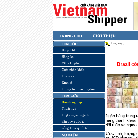
Đăng nhập
Hàng không
Hàng hải
Vận chuyển
Brazil cô
Xuất nhập khẩu
Logistics
Kinh tế
Thông tin doanh nghiệp
Doanh nghiệp
Thuật ngữ
Luật chuyên ngành
Ngân hàng trung ư
năng thanh khoản 
Sân bay quốc tế
đối thấp và nguy 
Cảng biển quốc tế
Ước tính, lượng 