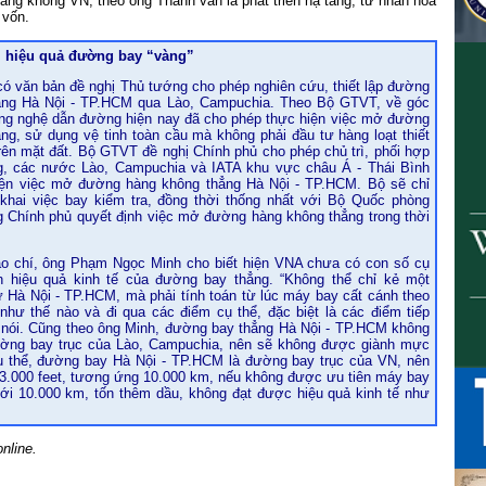
àng không VN, theo ông Thanh vẫn là phát triển hạ tầng, tư nhân hóa
 vốn.
m hiệu quả đường bay “vàng”
 văn bản đề nghị Thủ tướng cho phép nghiên cứu, thiết lập đường
ẳng Hà Nội - TP.HCM qua Lào, Campuchia. Theo Bộ GTVT, về góc
ông nghệ dẫn đường hiện nay đã cho phép thực hiện việc mở đường
ng, sử dụng vệ tinh toàn cầu mà không phải đầu tư hàng loạt thiết
rên mặt đất. Bộ GTVT đề nghị Chính phủ cho phép chủ trì, phối hợp
, các nước Lào, Campuchia và IATA khu vực châu Á - Thái Bình
ện việc mở đường hàng không thẳng Hà Nội - TP.HCM. Bộ sẽ chỉ
khai việc bay kiểm tra, đồng thời thống nhất với Bộ Quốc phòng
g Chính phủ quyết định việc mở đường hàng không thẳng trong thời
áo chí, ông Phạm Ngọc Minh cho biết hiện VNA chưa có con số cụ
h hiệu quả kinh tế của đường bay thẳng. “Không thể chỉ kẻ một
 Hà Nội - TP.HCM, mà phải tính toán từ lúc máy bay cất cánh theo
như thế nào và đi qua các điểm cụ thể, đặc biệt là các điểm tiếp
 nói. Cũng theo ông Minh, đường bay thẳng Hà Nội - TP.HCM không
ường bay trục của Lào, Campuchia, nên sẽ không được giành mực
ụ thể, đường bay Hà Nội - TP.HCM là đường bay trục của VN, nên
3.000 feet, tương ứng 10.000 km, nếu không được ưu tiên máy bay
ới 10.000 km, tốn thêm dầu, không đạt được hiệu quả kinh tế như
nline.