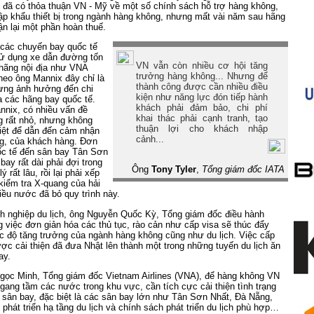
dù đã có thỏa thuận VN - Mỹ về một số chính sách hỗ trợ hàng không,
p khẩu thiết bị trong ngành hàng không, nhưng mất vài năm sau hãng
n lại một phần hoàn thuế.
 các chuyến bay quốc tế
sử dụng xe dẫn đường tốn
VN vẫn còn nhiều cơ hội tăng
hãng nội địa như VNA
trưởng hàng không... Nhưng để
heo ông Mannix đây chỉ là
thành công được cần nhiều điều
hưng ảnh hưởng đến chi
kiện như năng lực đón tiếp hành
a các hãng bay quốc tế.
khách phải đảm bảo, chi phí
nnix, có nhiều vấn đề
khai thác phải cạnh tranh, tạo
 rất nhỏ, nhưng không
thuận lợi cho khách nhập
riệt để dẫn đến cảm nhận
cảnh...
ng, của khách hàng. Đơn
c tế đến sân bay Tân Sơn
bay rất dài phải đợi trong
Ông
Tony Tyler
,
Tổng giám đốc IATA
 rất lâu, rồi lại phải xếp
kiểm tra X-quang của hải
hiều nước đã bỏ quy trình này.
h nghiệp du lịch, ông Nguyễn Quốc Kỳ, Tổng giám đốc điều hành
ng việc đơn giản hóa các thủ tục, rào cản như cấp visa sẽ thúc đẩy
c độ tăng trưởng của ngành hàng không cũng như du lịch. Việc cấp
ợc cải thiện đã đưa Nhật lên thành một trong những tuyến du lịch ăn
ay.
ọc Minh, Tổng giám đốc Vietnam Airlines (VNA), để hàng không VN
 ngang tầm các nước trong khu vực, cần tích cực cải thiện tình trạng
g sân bay, đặc biệt là các sân bay lớn như Tân Sơn Nhất, Đà Nẵng,
 phát triển hạ tầng du lịch và chính sách phát triển du lịch phù hợp…