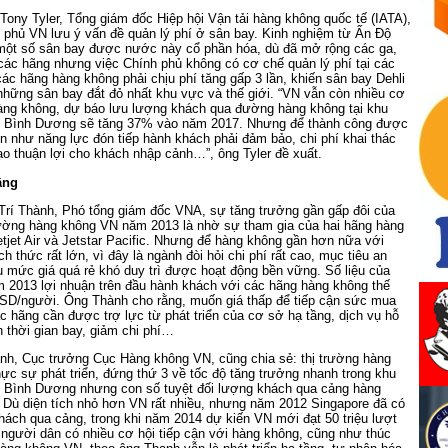
 Tony Tyler, Tổng giám đốc Hiệp hội Vận tải hàng không quốc tế (IATA),
 phủ VN lưu ý vấn đề quản lý phí ở sân bay. Kinh nghiệm từ Ấn Độ
 một số sân bay được nước này cổ phần hóa, dù đã mở rộng các ga,
 các hãng nhưng việc Chính phủ không có cơ chế quản lý phí tại các
ác hãng hàng không phải chịu phí tăng gấp 3 lần, khiến sân bay Dehli
 những sân bay đắt đỏ nhất khu vực và thế giới. “VN vẫn còn nhiều cơ
hàng không, dự báo lưu lượng khách qua đường hàng không tại khu
i Bình Dương sẽ tăng 37% vào năm 2017. Nhưng để thành công được
ện như năng lực đón tiếp hành khách phải đảm bảo, chi phí khai thác
tạo thuận lợi cho khách nhập cảnh…”, ông Tyler đề xuất.
ầng
rí Thành, Phó tổng giám đốc VNA, sự tăng trưởng gần gấp đôi của
trường hàng không VN năm 2013 là nhờ sự tham gia của hai hãng hàng
ietjet Air và Jetstar Pacific. Nhưng để hàng không gần hơn nữa với
h thức rất lớn, vì đây là ngành đòi hỏi chi phí rất cao, mục tiêu an
ếu mức giá quá rẻ khó duy trì được hoạt động bền vững. Số liệu của
m 2013 lợi nhuận trên đầu hành khách với các hãng hàng không thế
 USD/người. Ông Thành cho rằng, muốn giá thấp để tiếp cận sức mua
ác hãng cần được trợ lực từ phát triển của cơ sở hạ tầng, dịch vụ hỗ
n thời gian bay, giảm chi phí…
nh, Cục trưởng Cục Hàng không VN, cũng chia sẻ: thị trường hàng
c sự phát triển, đứng thứ 3 về tốc độ tăng trưởng nhanh trong khu
i Bình Dương nhưng con số tuyệt đối lượng khách qua cảng hàng
p. Dù diện tích nhỏ hơn VN rất nhiều, nhưng năm 2012 Singapore đã có
 khách qua cảng, trong khi năm 2014 dự kiến VN mới đạt 50 triệu lượt
người dân có nhiều cơ hội tiếp cận với hàng không, cũng như thúc