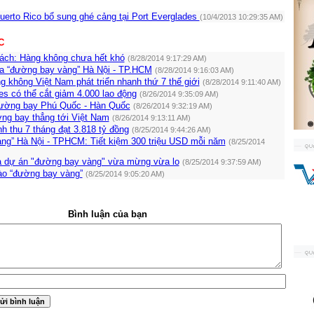
uerto Rico bổ sung ghé cảng tại Port Everglades
(10/4/2013 10:29:35 AM)
C
hách: Hàng không chưa hết khó
(8/28/2014 9:17:29 AM)
ra “đường bay vàng” Hà Nội - TP.HCM
(8/28/2014 9:16:03 AM)
g không Việt Nam phát triển nhanh thứ 7 thế giới
(8/28/2014 9:11:40 AM)
nes có thể cắt giảm 4.000 lao động
(8/26/2014 9:35:09 AM)
ường bay Phú Quốc - Hàn Quốc
(8/26/2014 9:32:19 AM)
g bay thẳng tới Việt Nam
(8/26/2014 9:13:11 AM)
 thu 7 tháng đạt 3.818 tỷ đồng
(8/25/2014 9:44:26 AM)
ng” Hà Nội - TPHCM: Tiết kiệm 300 triệu USD mỗi năm
(8/25/2014
a dự án "đường bay vàng" vừa mừng vừa lo
(8/25/2014 9:37:59 AM)
ào “đường bay vàng”
(8/25/2014 9:05:20 AM)
Bình luận của bạn