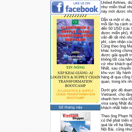
United Airlines, 
như miễn thuế nhậ
này mới được nhậ
Dẫn ra một ví dụ,
mỗi lần hạ cánh 
đến 50 USD (các 
được miễn phí), t
vấn đề rất nhỏ n
phí, cảm nhận củ
Cũng theo ông Ma
khác tưởng chừng
được giải quyết t
không tốt của hã
cử như khách quố
Nhất, sau chuyến 
khu vực lấy hành lý
hàng đi qua cổng 
quan, trong khi n
Dưới góc độ doan
Vietravel, cho rằ
nhanh hơn nữa tố
visa sang Nhật đư
khách nhất hiện n
Theo ông Phạm Ng
có thể phát triển
quá tải về hạ tần
Nội Bài, cũng như