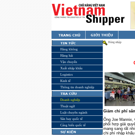
Đăng nhập
Hàng không
Hàng hải
Vận chuyển
Xuất nhập khẩu
Logistics
Kinh tế
Thông tin doanh nghiệp
Doanh nghiệp
Thuật ngữ
Giảm chi phí sâ
Luật chuyên ngành
Sân bay quốc tế
Ông Joe Mannix, 
phối hợp giải quy
Cảng biển quốc tế
mang sang rất nhi
chi phí nhập khẩu