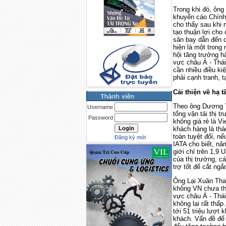
Trong khi đó, ông
khuyến cáo Chính
cho thấy sau khi
tạo thuận lợi cho
sân bay dẫn đến c
hiện là một trong
hội tăng trưởng 
vực châu Á - Thá
cần nhiều điều ki
phải cạnh tranh, 
Cải thiện về hạ t
Theo ông Dương T
Username
tổng vận tải thị 
Password
không giá rẻ là V
khách hàng là thác
toàn tuyệt đối, n
Đăng ký mới
IATA cho biết, nă
giới chỉ trên 1,9
của thị trường, c
trợ tốt để cắt ngắ
Ông Lại Xuân Tha
không VN chưa thự
vực châu Á - Thá
không lại rất thấ
tới 51 triệu lượt
khách. Vấn đề để 