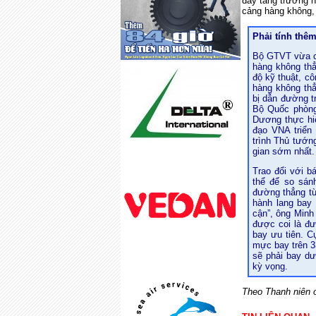
đẩy tăng trưởng h
cảng hàng không,
Phải tính thê
Bộ GTVT vừa có
hàng không th
độ kỹ thuật, c
hàng không thẳ
bị dẫn đường t
Bộ Quốc phòng
Dương thực hi
đạo VNA triển 
trình Thủ tướn
gian sớm nhất.
Trao đổi với b
thể để so sán
đường thẳng từ
hành lang bay 
cận”, ông Minh
được coi là đ
bay ưu tiên. C
mực bay trên 3
sẽ phải bay dư
kỳ vọng.
Theo Thanh niên o