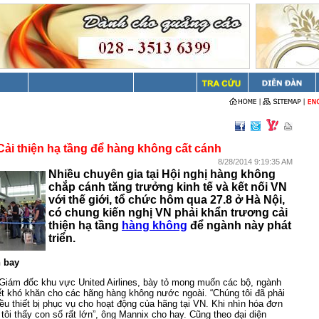
Cải thiện hạ tầng để hàng không cất cánh
8/28/2014 9:19:35 AM
Nhiều chuyên gia tại Hội nghị hàng không
chắp cánh tăng trưởng kinh tế và kết nối VN
với thế giới, tổ chức hôm qua 27.8 ở Hà Nội,
có chung kiến nghị VN phải khẩn trương cải
thiện hạ tầng
hàng không
để ngành này phát
triển.
n bay
Giám đốc khu vực United Airlines, bày tỏ mong muốn các bộ, ngành
ết khó khăn cho các hãng hàng không nước ngoài. “Chúng tôi đã phải
ều thiết bị phục vụ cho hoạt động của hãng tại VN. Khi nhìn hóa đơn
 tôi thấy con số rất lớn”, ông Mannix cho hay. Cũng theo đại diện