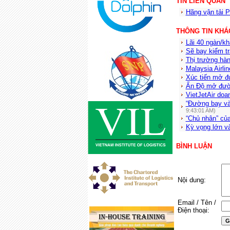
TIN LIÊN QUAN
Hãng vận tải P
THÔNG TIN KHÁ
Lãi 40 ngàn/k
Sẽ bay kiểm t
Thị trường hàn
Malaysia Airli
Xúc tiến mở đ
Ấn Độ mở đườn
VietJetAir doanh
“Đường bay và
9:43:01 AM)
“Chủ nhân” củ
Kỳ vọng lớn v
BÌNH LUẬN
Nội dung:
Email / Tên /
Điện thoại: