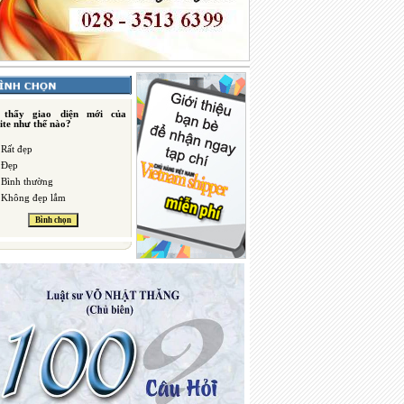
 thấy giao diện mới của
ite như thế nào?
Rất đẹp
Đẹp
Bình thường
Không đẹp lắm