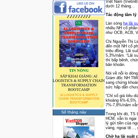
Việt Nam (Vietin
dưới 12 tháng…
Tác động tâm lý
Làn sóng
hạ lãi s
nhiều NH cổ phần 
như OCB, ACB, 
Chị Nguyễn Thị Li
đến một NH cổ ph
triệu đồng. Lãi s
5,3%/năm. “Lãi su
thì bấp bênh, chứ
băn khoăn.
Nói về nỗi lo dòn
Giám đốc NH TMCP
sang chứng khoán
sức hấp dẫn chưa
“Chỉ số giá tiêu d
khoảng 6%-6,5%
7%-7,8%/năm vẫn t
Trong khi đó, TS
HCM, vẫn lo ngại 
lý gửi tiền của n
vàng, ngoại tệ…,
Chờ hạ lãi suất 