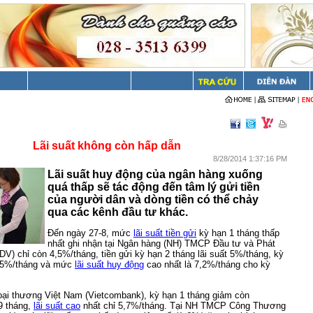
Lãi suất không còn hấp dẫn
8/28/2014 1:37:16 PM
Lãi suất huy động của ngân hàng xuống
quá thấp sẽ tác động đến tâm lý gửi tiền
của người dân và dòng tiền có thể chảy
qua các kênh đầu tư khác.
Đến ngày 27-8, mức
lãi suất tiền gửi
kỳ hạn 1 tháng thấp
nhất ghi nhận tại Ngân hàng (NH) TMCP Đầu tư và Phát
IDV) chỉ còn 4,5%/tháng, tiền gửi kỳ hạn 2 tháng lãi suất 5%/tháng, kỳ
,75%/tháng và mức
lãi suất huy động
cao nhất là 7,2%/tháng cho kỳ
i thương Việt Nam (Vietcombank), kỳ hạn 1 tháng giảm còn
9 tháng,
lãi suất cao
nhất chỉ 5,7%/tháng. Tại NH TMCP Công Thương