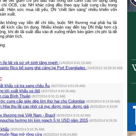
 để tiết giảm chi phí đầu vào trong bối cảnh cầu tín dụng tăng
 chỉ OCB, các NH khác cũng đều theo quy luật cung cầu trong
suất. Hiện sức mua rất yếu, DN “chết lâm sàng” nhiều khiến vốn
sản xuất.
ân không vay tiền để chi tiêu, buộc NH thương mại phải hạ lãi
 để kích cầu tín dụng. Nhiều khoản vay đến tay DN thấp hơn cả
ộng, khi đó lãi suất đầu vào đi xuống nhằm kéo giảm chi phí là dễ
ong phân tích.
ộng.
h ốp lát và sứ vệ sinh tăng mạnh
(1/4/2014 9:41:15 AM)
uerto Rico bổ sung ghé cảng tại Port Everglades
(10/4/2013 10:29:35 AM)
C
ất khẩu cá tra sang châu Âu
(8/27/2014 9:51:05 AM)
g tới xuất khẩu xe ôtô
(8/27/2014 9:40:36 AM)
n của Bình Thuận
(8/27/2014 9:31:11 AM)
ước cung cấp giày dép lớn thứ hai cho Colombia
(8/26/2014 9:14:58 AM)
 Hòa thu lãi cao nhờ cá nục được mùa, được giá
(8/25/2014 9:33:09
y thương mại Việt Nam - Brazil
(8/25/2014 9:31:42 AM)
mpuchia hướng tới kim ngạch 5 tỷ USD năm 2015
(8/25/2014 9:29:26
 khẩu
(8/25/2014 9:10:35 AM)
 muốn Nga mở rộng cửa
(8/25/2014 9:08:24 AM)