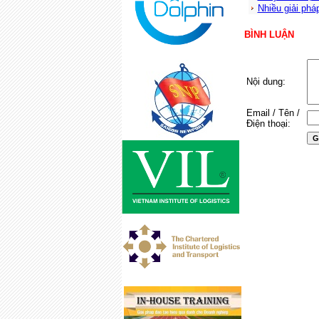
Nhiều giải phá
BÌNH LUẬN
Nội dung:
Email / Tên /
Điện thoại: