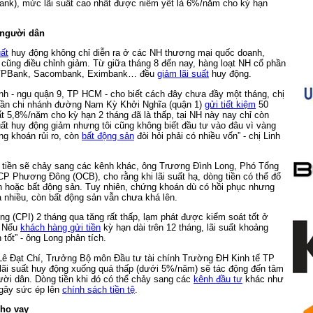
Bank), mức lãi suất cao nhất được niêm yết là 6%/năm cho kỳ hạn
 người dân
uất
huy động không chỉ diễn ra ở các NH thương mại quốc doanh,
cũng điều chỉnh giảm. Từ giữa tháng 8 đến nay, hàng loạt NH cổ phần
VPBank, Sacombank, Eximbank… đều
giảm lãi suất
huy động.
nh - ngụ quận 9,
TP HCM - cho biết cách đây chưa đầy một tháng, chị
ần chi nhánh đường Nam Kỳ Khởi Nghĩa (quận 1)
gửi tiết kiệm
50
uất 5,8%/năm cho kỳ hạn 2 tháng đã là thấp, tại NH này nay chỉ còn
ất huy động giảm nhưng tôi cũng không biết đầu tư vào đâu vì vàng
ng khoán rủi ro, còn
bất động sản
đòi hỏi phải có nhiều vốn” - chị Linh
g tiền sẽ chảy sang các kênh khác, ông Trương Đình Long, Phó Tổng
 Phương Đông (OCB), cho rằng khi lãi suất hạ, dòng tiền có thể đổ
 hoặc bất động sản. Tuy nhiên, chứng khoán dù có hồi phục nhưng
 nhiều, còn bất động sản vẫn chưa khá lên.
ùng (CPI) 2 tháng qua tăng rất thấp, lạm phát được kiểm soát tốt ở
. Nếu
khách hàng gửi tiền
kỳ hạn dài trên 12 tháng, lãi suất khoảng
ốt” - ông Long phân tích.
 Lê Đạt Chí, Trưởng Bộ môn Đầu tư tài chính Trường ĐH Kinh tế TP
lãi suất huy động xuống quá thấp (dưới 5%/năm) sẽ tác động đến tâm
gười dân. Dòng tiền khi đó có thể chảy sang các
kênh đầu tư
khác như
 gây sức ép lên
chính sách tiền tệ
.
cho vay