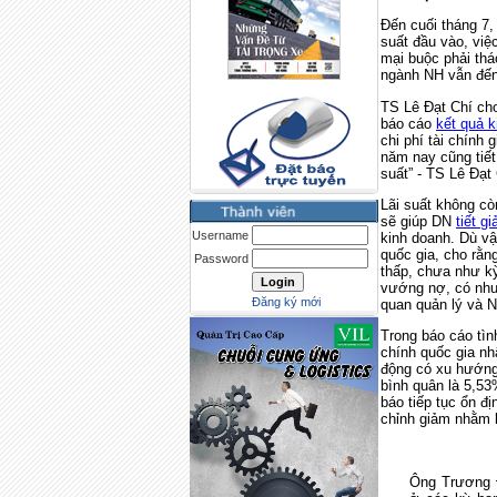
Đến cuối tháng 7,
suất đầu vào, việ
mại buộc phải thá
ngành NH vẫn đến 
TS Lê Đạt Chí cho
báo cáo
kết quả k
chi phí tài chính
năm nay cũng tiế
suất” - TS Lê Đạt 
Lãi suất không cò
sẽ giúp DN
tiết g
Username
kinh doanh. Dù vậ
quốc gia, cho rằn
Password
thấp, chưa như k
vướng nợ, có nhu 
Đăng ký mới
quan quản lý và 
Trong báo cáo tìn
chính quốc gia nhậ
động có xu hướng 
bình quân là 5,5
báo tiếp tục ổn đị
chỉnh giảm nhằm k
Ông Trương Đ