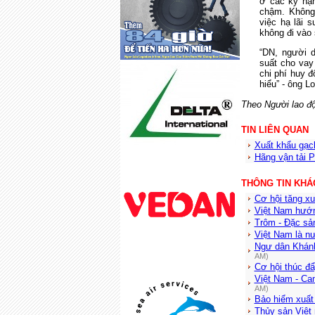
ở các kỳ hạn
chậm. Không
việc hạ lãi 
không đi vào 
“DN, người d
suất cho vay
chi phí huy đ
hiểu” - ông L
Theo Người lao đ
TIN LIÊN QUAN
Xuất khẩu gạc
Hãng vận tải P
THÔNG TIN KHÁ
Cơ hội tăng xu
Việt Nam hướn
Trôm - Đặc sả
Việt Nam là n
Ngư dân Khánh
AM)
Cơ hội thúc đẩ
Việt Nam - Ca
AM)
Bảo hiểm xuất
Thủy sản Việt