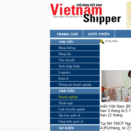
Đăng nhập
Hàng không
Hàng hải
Vận chuyển
Xuất nhập khẩu
Logistics
Kinh tế
Thông tin doanh nghiệp
Doanh nghiệp
Thuật ngữ
triển Việt Nam (B
Luật chuyên ngành
hạn 3 tháng là 5
hạn 12 tháng.
Sân bay quốc tế
Cảng biển quốc tế
Tại NH TMCP Ngoạ
4,8%/tháng; từ 2-