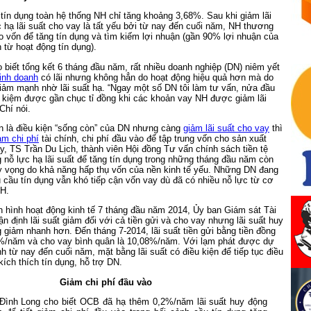
 tín dụng toàn hệ thống NH chỉ tăng khoảng 3,68%. Sau khi giảm lãi
c hạ lãi suất cho vay là tất yếu bởi từ nay đến cuối năm, NH thương
o vốn để tăng tín dụng và tìm kiếm lợi nhuận (gần 90% lợi nhuận của
từ hoạt động tín dụng).
 biết tổng kết 6 tháng đầu năm, rất nhiều doanh nghiệp (DN) niêm yết
inh doanh
có lãi nhưng không hẳn do hoạt động hiệu quả hơn mà do
 giảm mạnh nhờ lãi suất hạ. “Ngay một số DN tôi làm tư vấn, nửa đầu
t kiệm được gần chục tỉ đồng khi các khoản vay NH được giảm lãi
Chí nói.
n là điều kiện “sống còn” của DN nhưng càng
giảm lãi suất cho vay
thì
iảm chi phí
tài chính, chi phí đầu vào để tập trung vốn cho sản xuất
y, TS Trần Du Lịch, thành viên Hội đồng Tư vấn chính sách tiền tệ
g nỗ lực hạ lãi suất để tăng tín dụng trong những tháng đầu năm còn
ỳ vọng do khả năng hấp thụ vốn của nền kinh tế yếu. Những DN đang
cầu tín dụng vẫn khó tiếp cận vốn vay dù đã có nhiều nỗ lực từ cơ
NH.
h hình hoạt động kinh tế 7 tháng đầu năm 2014, Ủy ban Giám sát Tài
n định lãi suất giảm đối với cả tiền gửi và cho vay nhưng lãi suất huy
giảm nhanh hơn. Đến tháng 7-2014, lãi suất tiền gửi bằng tiền đồng
3%/năm và cho vay bình quân là 10,08%/năm. Với lạm phát được dự
nh từ nay đến cuối năm, mặt bằng lãi suất có điều kiện để tiếp tục điều
ích thích tín dụng, hỗ trợ DN.
Giảm chi phí đầu vào
ình Long cho biết OCB đã hạ thêm 0,2%/năm lãi suất huy động