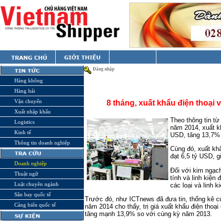
Đăng nhập
Hàng không
Hàng hải
Vận chuyển
8 tháng, xuất khẩu điện thoại v
Xuất nhập khẩu
Theo thông tin từ
Logistics
năm 2014, xuất kh
Kinh tế
USD, tăng 13,7% 
Thông tin doanh nghiệp
Cùng đó, xuất khẩ
đạt 6,5 tỷ USD, 
Doanh nghiệp
Đối với kim ngạc
Thuật ngữ
tính và linh kiện
Luật chuyên ngành
các loại và linh 
Sân bay quốc tế
Trước đó, như ICTnews đã đưa tin, thống kê c
Cảng biển quốc tế
năm 2014 cho thấy, trị giá xuất khẩu điện thoại 
tăng mạnh 13,9% so với cùng kỳ năm 2013.