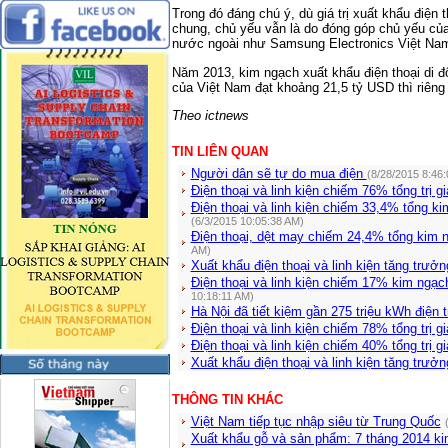
Trong đó đáng chú ý, dù giá trị xuất khẩu điện 
chung, chủ yếu vẫn là do đóng góp chủ yếu của
nước ngoài như Samsung Electronics Việt Na
Năm 2013, kim ngạch xuất khẩu điện thoại di độ
của Việt Nam đạt khoảng 21,5 tỷ USD thì riên
Theo ictnews
TIN LIÊN QUAN
Người dân sẽ tự do mua điện
(8/28/2015 8:46
Điện thoại và linh kiện chiếm 76% tổng trị 
Điện thoại và linh kiện chiếm 33,4% tổng k
(6/3/2015 10:05:38 AM)
Điện thoại, dệt may chiếm 24,4% tổng kim 
AM)
Xuất khẩu điện thoại và linh kiện tăng trưở
Điện thoại và linh kiện chiếm 17% kim ngạc
10:18:11 AM)
Hà Nội đã tiết kiệm gần 275 triệu kWh điện
Điện thoại và linh kiện chiếm 78% tổng trị 
Điện thoại và linh kiện chiếm 40% tổng trị 
Xuất khẩu điện thoại và linh kiện tăng trưở
THÔNG TIN KHÁC
Việt Nam tiếp tục nhập siêu từ Trung Quốc
Xuất khẩu gỗ và sản phẩm: 7 tháng 2014 kim