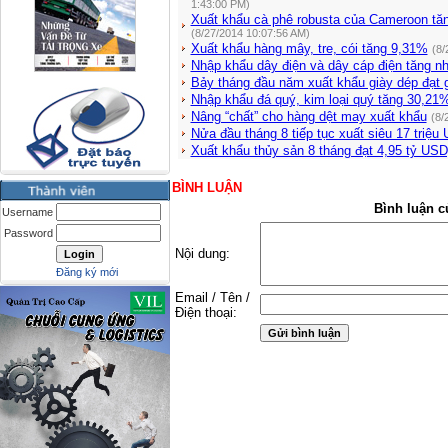
1:43:00 PM)
Xuất khẩu cà phê robusta của Cameroon tăng
(8/27/2014 10:07:56 AM)
Xuất khẩu hàng mây, tre, cói tăng 9,31%
(8/
Nhập khẩu dây điện và dây cáp điện tăng n
Bảy tháng đầu năm xuất khẩu giày dép đạt 
Nhập khẩu đá quý, kim loại quý tăng 30,21
Nâng “chất” cho hàng dệt may xuất khẩu
(8/
Nửa đầu tháng 8 tiếp tục xuất siêu 17 triệu
Xuất khẩu thủy sản 8 tháng đạt 4,95 tỷ USD
BÌNH LUẬN
Bình luận c
Username
Password
Nội dung:
Đăng ký mới
Email / Tên /
Điện thoại: