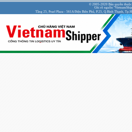
© 2005-2020 Bản quyền thuộc
Ghi rõ nguồn "VietnamShipp
Tầng 25, Pearl Plaza - 561A Điện Biên Phủ, P.25, Q.Bình Thạnh, Tp.