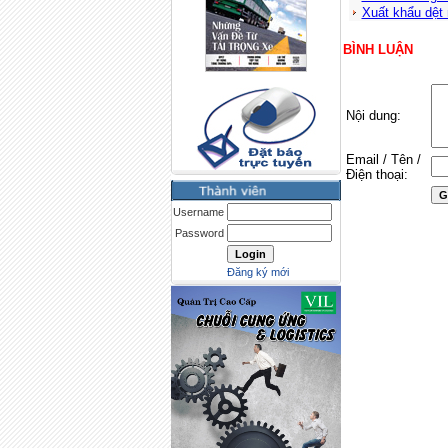
Xuất khẩu dệt 
BÌNH LUẬN
Nội dung:
Email / Tên /
Điện thoại:
Username
Password
Đăng ký mới