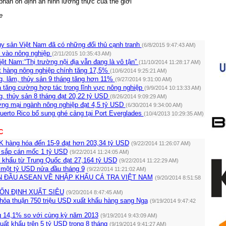
phần ổn định an ninh lương thực của thế giới
e
ủy sản Việt Nam đã có những đối thủ cạnh tranh
(6/8/2015 9:47:43 AM)
ư vào nông nghiệp
(2/11/2015 10:35:43 AM)
ệt Nam:“Thị trường nội địa vẫn đang là vô tận”
(11/10/2014 11:28:17 AM)
 hàng nông nghiệp chính tăng 17,5%
(10/6/2014 9:25:21 AM)
g, lâm, thủy sản 9 tháng tăng hơn 11%
(9/27/2014 9:31:00 AM)
 tăng cường hợp tác trong lĩnh vực nông nghiệp
(9/9/2014 10:13:33 AM)
g, thủy sản 8 tháng đạt 20,22 tỷ USD
(8/26/2014 9:09:29 AM)
ng mại ngành nông nghiệp đạt 4,5 tỷ USD
(6/30/2014 9:34:00 AM)
uerto Rico bổ sung ghé cảng tại Port Everglades
(10/4/2013 10:29:35 AM)
C
 hàng hóa đến 15-9 đạt hơn 203,34 tỷ USD
(9/22/2014 11:26:07 AM)
u sắp cán mốc 1 tỷ USD
(9/22/2014 11:24:05 AM)
 khẩu từ Trung Quốc đạt 27,164 tỷ USD
(9/22/2014 11:22:29 AM)
 một tỷ USD nửa đầu tháng 9
(9/22/2014 11:21:02 AM)
N ĐẦU ASEAN VỀ NHẬP KHẨU CÁ TRA VIỆT NAM
(9/20/2014 8:51:58
ỔN ĐỊNH XUẤT SIÊU
(9/20/2014 8:47:45 AM)
thỏa thuận 750 triệu USD xuất khẩu hàng sang Nga
(9/19/2014 9:47:42
g 14,1% so với cùng kỳ năm 2013
(9/19/2014 9:43:09 AM)
ất khẩu trên 5 tỷ USD trong 8 tháng
(9/19/2014 9:41:27 AM)