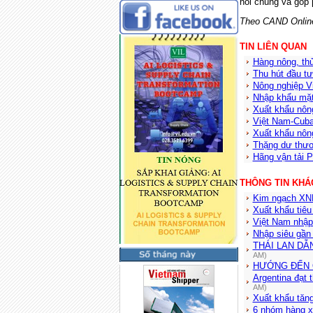
nói chung và góp 
Theo CAND Onlin
TIN LIÊN QUAN
Hàng nông, th
Thu hút đầu t
Nông nghiệp Vi
Nhập khẩu mặt
Xuất khẩu nôn
Việt Nam-Cuba
Xuất khẩu nôn
Thặng dư thươ
Hãng vận tải P
THÔNG TIN KHÁ
Kim ngạch XNK
Xuất khẩu tiê
Việt Nam nhập
Nhập siêu gần
THÁI LAN DẪ
AM)
HƯỚNG ĐẾN 
Argentina đạt 
AM)
Xuất khẩu tăn
6 nhóm hàng xu