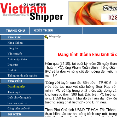
Đăng nhập
Hàng không
Hàng hải
Vận chuyển
Đang hình thành khu kinh tế 
Xuất nhập khẩu
Hôm qua (24-10), tại buổi kỷ niệm 25 ngày thà
Logistics
Thuận (IPC), ông Phạm Xuân Bình - Tổng Giám đ
Kinh tế
IPC sẽ là đơn vị nòng cốt để hướng đến việc hì
nam TP.
Thông tin doanh nghiệp
“Cùng với tuyến cao tốc Bến Lức - TP.HCM - 
việc tiếp tục nạo vét sâu luồng Soài Rạp sẽ 
Doanh nghiệp
mình, IPC sẽ tập trung phát triển, xây dựng v
Thuật ngữ
khu logistic (hơn 390 ha). Đặc biệt IPC hướng
Luật chuyên ngành
rộng 1.350 ha thành khu đô thị hiện đại, đầy đ
trường sống chất lượng” - ông Bình nêu.
Sân bay quốc tế
Cảng biển quốc tế
Theo Phó Chủ tịch UBND TP.HCM Tất Thành C
thực hiện các dự án, công trình quy mô, trọng