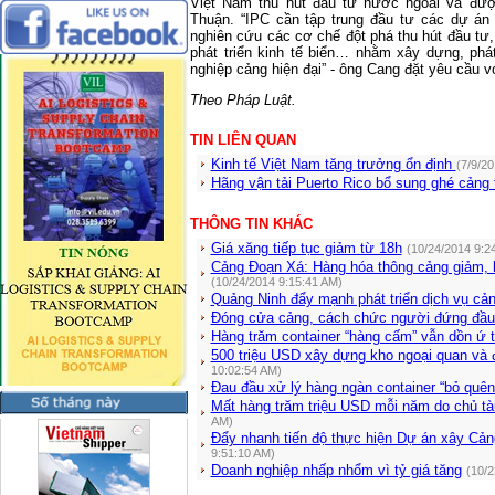
Việt Nam thu hút đầu tư nước ngoài và đư
Thuận. “IPC cần tập trung đầu tư các dự án 
nghiên cứu các cơ chế đột phá thu hút đầu tư, p
phát triển kinh tế biển… nhằm xây dựng, phát
nghiệp cảng hiện đại” - ông Cang đặt yêu cầu v
Theo Pháp Luật.
TIN LIÊN QUAN
Kinh tế Việt Nam tăng trưởng ổn định
(7/9/2
Hãng vận tải Puerto Rico bổ sung ghé cảng 
THÔNG TIN KHÁC
Giá xăng tiếp tục giảm từ 18h
(10/24/2014 9:2
Cảng Đoạn Xá: Hàng hóa thông cảng giảm, 
(10/24/2014 9:15:41 AM)
Quảng Ninh đẩy mạnh phát triển dịch vụ cản
Đóng cửa cảng, cách chức người đứng đầ
Hàng trăm container “hàng cấm” vẫn dồn ứ 
500 triệu USD xây dựng kho ngoại quan và
10:02:54 AM)
Đau đầu xử lý hàng ngàn container “bỏ quên
Mất hàng trăm triệu USD mỗi năm do chủ tàu
AM)
Đẩy nhanh tiến độ thực hiện Dự án xây Cản
9:51:10 AM)
Doanh nghiệp nhấp nhổm vì tỷ giá tăng
(10/2