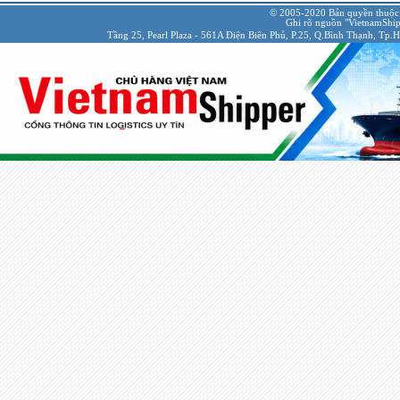
© 2005-2020 Bản quyền thuộc
Ghi rõ nguồn "VietnamShipp
Tầng 25, Pearl Plaza - 561A Điện Biên Phủ, P.25, Q.Bình Thạnh, Tp.