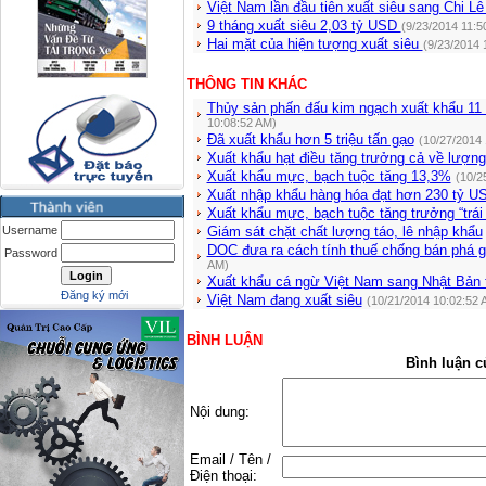
Việt Nam lần đầu tiên xuất siêu sang Chi L
9 tháng xuất siêu 2,03 tỷ USD
(9/23/2014 11:5
Hai mặt của hiện tượng xuất siêu
(9/23/2014 
THÔNG TIN KHÁC
Thủy sản phấn đấu kim ngạch xuất khẩu 11 
10:08:52 AM)
Đã xuất khẩu hơn 5 triệu tấn gạo
(10/27/2014 
Xuất khẩu hạt điều tăng trưởng cả về lượn
Xuất khẩu mực, bạch tuộc tăng 13,3%
(10/2
Xuất nhập khẩu hàng hóa đạt hơn 230 tỷ U
Xuất khẩu mực, bạch tuộc tăng trưởng “trái 
Username
Giám sát chặt chất lượng táo, lê nhập khẩu
DOC đưa ra cách tính thuế chống bán phá 
Password
AM)
Xuất khẩu cá ngừ Việt Nam sang Nhật Bản 
Đăng ký mới
Việt Nam đang xuất siêu
(10/21/2014 10:02:52 
BÌNH LUẬN
Bình luận c
Nội dung:
Email / Tên /
Điện thoại: