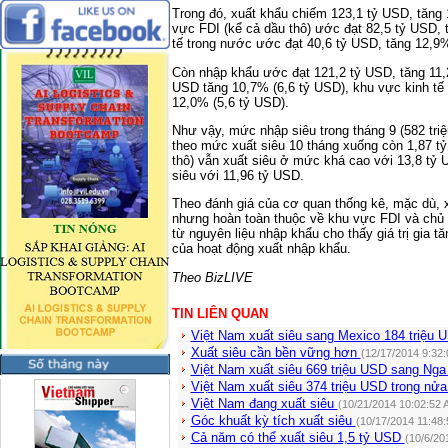
Trong đó, xuất khẩu chiếm 123,1 tỷ USD, tăng
vực FDI (kể cả dầu thô) ước đạt 82,5 tỷ USD, 
tế trong nước ước đạt 40,6 tỷ USD, tăng 12,9%
Còn nhập khẩu ước đạt 121,2 tỷ USD, tăng 11,
USD tăng 10,7% (6,6 tỷ USD), khu vực kinh tế
12,0% (5,6 tỷ USD).
Như vậy, mức nhập siêu trong tháng 9 (582 tri
theo mức xuất siêu 10 tháng xuống còn 1,87 t
thô) vẫn xuất siêu ở mức khá cao với 13,8 tỷ 
siêu với 11,96 tỷ USD.
Theo đánh giá của cơ quan thống kê, mặc dù, x
nhưng hoàn toàn thuộc về khu vực FDI và chủ 
từ nguyên liệu nhập khẩu cho thấy giá trị gia 
của hoạt động xuất nhập khẩu.
Theo BizLIVE
TIN LIÊN QUAN
Việt Nam xuất siêu sang Mexico 184 triệu 
Xuất siêu cần bền vững hơn
(12/17/2014 9:32
Việt Nam xuất siêu 669 triệu USD sang Ng
Việt Nam xuất siêu 374 triệu USD trong nửa
Việt Nam đang xuất siêu
(10/21/2014 10:02:52 
Góc khuất kỳ tích xuất siêu
(10/17/2014 11:48
Cả năm có thể xuất siêu 1,5 tỷ USD
(10/6/20