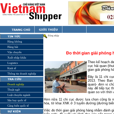
Đăng nhập
Hàng không
Hàng hải
Vận chuyển
Đo thời gian giải phóng 
Xuất nhập khẩu
Theo kế hoạch đa
Logistics
cục hải quan (th
Kinh tế
gian giải phóng h
Thông tin doanh nghiệp
Đây là 11 chi cụ
2013. Theo Ban 
quan)- đơn vị chủ
Doanh nghiệp
này để tiếp tục 
Thuật ngữ
quan so với thời
Luật chuyên ngành
Hơn nữa 11 chi cục được lựa chọn cũng là nh
Sân bay quốc tế
hóa, tờ khai XNK ở 3 tuyến đường (đường biể
Cảng biển quốc tế
Việc đo thời gian giải phóng hàng nhằm đánh g