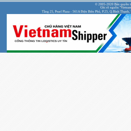
© 2005-2020 Bản quyền 
Ghi rõ nguồn "VietnamS
Tầng 25, Pearl Plaza - 561A Điện Biên Phủ, P.25, Q.Bình Thạnh