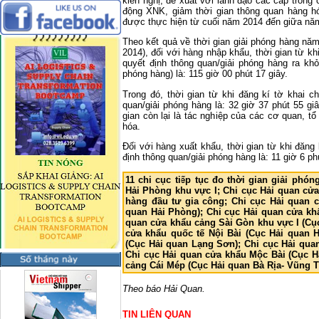
kiến nghị, đề xuất với lãnh đạo các cấp trong 
động XNK, giảm thời gian thông quan hàng hó
được thực hiện từ cuối năm 2014 đến giữa nă
Theo kết quả về thời gian giải phóng hàng nă
2014), đối với hàng nhập khẩu, thời gian từ k
quyết định thông quan/giải phóng hàng ra khỏ
phóng hàng) là: 115 giờ 00 phút 17 giây.
Trong đó, thời gian từ khi đăng kí tờ khai c
quan/giải phóng hàng là: 32 giờ 37 phút 55 g
gian còn lại là tác nghiệp của các cơ quan, 
hóa.
Đối với hàng xuất khẩu, thời gian từ khi đăng
định thông quan/giải phóng hàng là: 11 giờ 6 ph
11 chi cục tiếp tục đo thời gian giải ph
Hải Phòng khu vực I; Chi cục Hải quan cửa
hàng đầu tư gia công; Chi cục Hải quan 
quan Hải Phòng); Chi cục Hải quan cửa kh
quan cửa khẩu cảng Sài Gòn khu vực I (Cụ
cửa khẩu quốc tế Nội Bài (Cục Hải quan 
(Cục Hải quan Lạng Sơn); Chi cục Hải qua
Chi cục Hải quan cửa khẩu Mộc Bài (Cục H
cảng Cái Mép (Cục Hải quan Bà Rịa- Vũng T
Theo báo Hải Quan.
TIN LIÊN QUAN