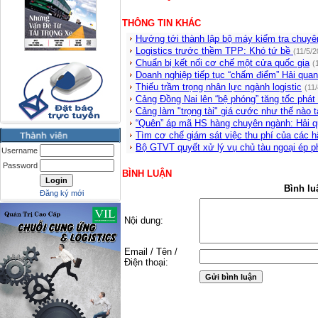
THÔNG TIN KHÁC
Hướng tới thành lập bộ máy kiểm tra chuy
Logistics trước thềm TPP: Khó tứ bề
(11/5/
Chuẩn bị kết nối cơ chế một cửa quốc gia
(
Doanh nghiệp tiếp tục “chấm điểm” Hải qua
Thiếu trầm trọng nhân lực ngành logistic
(11
Cảng Đồng Nai lên “bệ phóng” tăng tốc phát 
Cảng làm "trọng tài" giá cước như thế nào 
“Quên” áp mã HS hàng chuyên ngành: Hải q
Tìm cơ chế giám sát việc thu phí của các 
Bộ GTVT quyết xử lý vụ chủ tàu ngoại ép p
Username
Password
BÌNH LUẬN
Bình lu
Đăng ký mới
Nội dung:
Email / Tên /
Điện thoại: