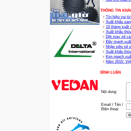
THÔNG TIN KHÁ
Tín hiệu vui t
Xuất khẩu san
10 tháng xuất 
Xuất khẩu thủ
Dệt may sẽ cá
Đẩy mạnh xuất
Nhập siêu sẽ q
Xuất khẩu thủ
Kim ngạch xuấ
Năm 2015: Việ
BÌNH LUẬN
Nội dung:
Email / Tên /
Điện thoại: