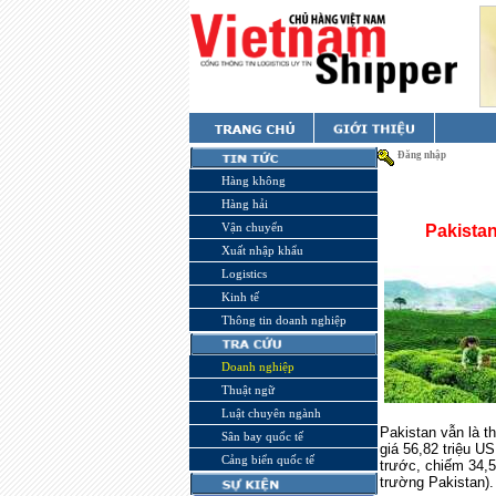
Đăng nhập
Hàng không
Hàng hải
Vận chuyển
Pakistan
Xuất nhập khẩu
Logistics
Kinh tế
Thông tin doanh nghiệp
Doanh nghiệp
Thuật ngữ
Luật chuyên ngành
Pakistan vẫn là t
Sân bay quốc tế
giá 56,82 triệu U
Cảng biển quốc tế
trước, chiếm 34,5
trường Pakistan).