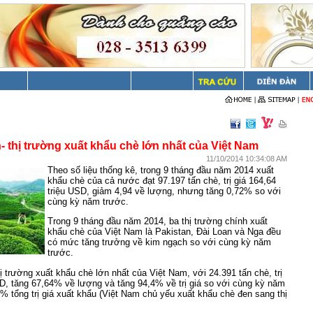
- thị trường xuất khẩu chè lớn nhất của Việt Nam
11/10/2014 10:34:08 AM
Theo số liệu thống kê, trong 9 tháng đầu năm 2014 xuất
khẩu chè của cả nước đạt 97.197 tấn chè, trị giá 164,64
triệu USD, giảm 4,94 về lượng, nhưng tăng 0,72% so với
cùng kỳ năm trước.
Trong 9 tháng đầu năm 2014, ba thị trường chính xuất
khẩu chè của Việt Nam là Pakistan, Đài Loan và Nga đều
có mức tăng trưởng về kim ngạch so với cùng kỳ năm
trước.
hị trường xuất khẩu chè lớn nhất của Việt Nam, với 24.391 tấn chè, trị
SD, tăng 67,64% về lượng và tăng 94,4% về trị giá so với cùng kỳ năm
% tổng trị giá xuất khẩu (Việt Nam chủ yếu xuất khẩu chè đen sang thị