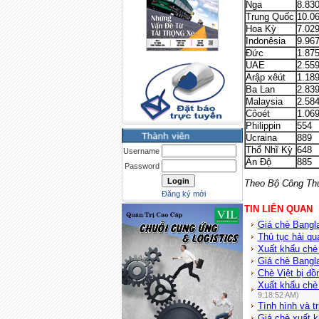
Nga
8.83
Trung Quốc
10.0
Hoa Kỳ
7.02
Indonêsia
9.96
Đức
1.87
UAE
2.55
Arập xêút
1.18
Ba Lan
2.83
Malaysia
2.58
Côoét
1.06
Philippin
554
Ucraina
889
Thổ Nhĩ Kỳ
648
Username
Ấn Độ
885
Password
Theo Bộ Công Th
Đăng ký mới
TIN LIÊN QUAN
Giá chè Bangla
Thủ tục hải q
Xuất khẩu chè
Giá chè Bangl
Chè Việt bị đ
Xuất khẩu chè
9:18:52 AM)
Tình hình và t
Giá chè xuất k