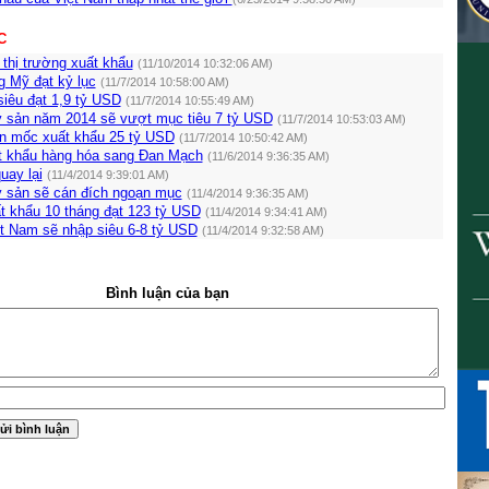
C
ừ thị trường xuất khẩu
(11/10/2014 10:32:06 AM)
g Mỹ đạt kỷ lục
(11/7/2014 10:58:00 AM)
siêu đạt 1,9 tỷ USD
(11/7/2014 10:55:49 AM)
y sản năm 2014 sẽ vượt mục tiêu 7 tỷ USD
(11/7/2014 10:53:03 AM)
n mốc xuất khẩu 25 tỷ USD
(11/7/2014 10:50:42 AM)
 khẩu hàng hóa sang Đan Mạch
(11/6/2014 9:36:35 AM)
uay lại
(11/4/2014 9:39:01 AM)
y sản sẽ cán đích ngoạn mục
(11/4/2014 9:36:35 AM)
t khẩu 10 tháng đạt 123 tỷ USD
(11/4/2014 9:34:41 AM)
t Nam sẽ nhập siêu 6-8 tỷ USD
(11/4/2014 9:32:58 AM)
Bình luận của bạn