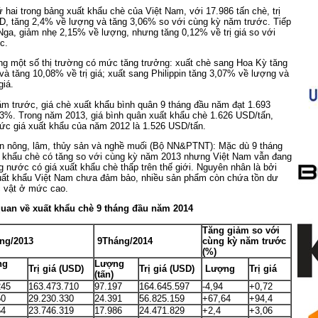
 hai trong bảng xuất khẩu chè của Việt Nam, với 17.986 tấn chè, trị
SD, tăng 2,4% về lượng và tăng 3,06% so với cùng kỳ năm trước. Tiếp
 Nga, giảm nhẹ 2,15% về lượng, nhưng tăng 0,12% về trị giá so với
c.
ng một số thị trường có mức tăng trưởng: xuất chè sang Hoa Kỳ tăng
à tăng 10,08% về trị giá; xuất sang Philippin tăng 3,07% về lượng và
giá.
m trước, giá chè xuất khẩu bình quân 9 tháng đầu năm đạt 1.693
03%. Trong năm 2013, giá bình quân xuất khẩu chè 1.626 USD/tấn,
ức giá xuất khẩu của năm 2012 là 1.526 USD/tấn.
n nông, lâm, thủy sản và nghề muối (Bộ NN&PTNT): Mặc dù 9 tháng
t khẩu chè có tăng so với cùng kỳ năm 2013 nhưng Việt Nam vẫn đang
g nước có giá xuất khẩu chè thấp trên thế giới. Nguyên nhân là bởi
uất khẩu Việt Nam chưa đảm bảo, nhiều sản phẩm còn chứa tồn dư
c vật ở mức cao.
quan về xuất khẩu chè 9 tháng đầu năm 2014
Tăng giảm so với
ng/2013
9Tháng/2014
cùng kỳ năm trước
(%)
ng
Lượng
Trị giá (USD)
Trị giá (USD)
Lượng
Trị giá
(tấn)
245
163.473.710
97.197
164.645.597
-4,94
+0,72
50
29.230.330
24.391
56.825.159
+67,64
+94,4
64
23.746.319
17.986
24.471.829
+2,4
+3,06