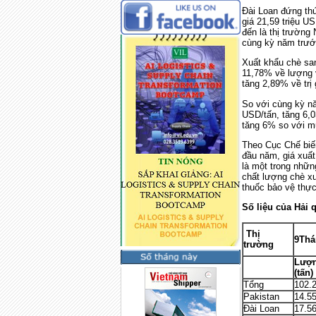
Đài Loan đứng thứ
giá 21,59 triệu U
đến là thị trường
cùng kỳ năm trướ
Xuất khẩu chè sa
11,78% về lượng v
tăng 2,89% về trị 
So với cùng kỳ nă
USD/tấn, tăng 6,
tăng 6% so với m
Theo Cục Chế biế
đầu năm, giá xuấ
là một trong nhữn
chất lượng chè x
thuốc bảo vệ thự
Số liệu của Hải 
Thị
9Thá
trường
Lượ
(tấn)
Tổng
102.
Pakistan
14.5
Đài Loan
17.5