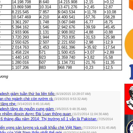
0
14.198.708
8.640
14.215.908
-2,15
+0,12
67
13.869.598
10.314
13.471.276
+2,45
-2,87
9
8.215.545
7.857
9.043.534
+11,78
+10,08
7
10.547.469
4.210
4.400.541
-57,76
-58,28
5
3.361.297
1.748
3.067.048
-6,77
-8,75
9
5.394.162
1.546
2.942.676
-39,59
-45,45
9
2.933.906
1.131
2.908.002
-4,88
-0,88
9
3.720.293
1.944
2.753.835
-31,53
-25,98
4
2.550.625
2.507
2.221.650
-2,98
-12,9
9
2.014.763
1.453
1.661.396
+35,92
-17,54
1.458.224
571
1.500.415
+3,07
+2,89
1.440.143
923
1.359.740
+3,82
-5,58
1.280.016
507
1.134.731
-21,76
-11,35
1.107.206
883
968.798
-0,23
-12,5
ương
desh giảm tuần thứ ba liên tiếp
(6/19/2015 10:28:07 AM)
uan cho ngành chè còn rườm rà
(3/19/2015 9:53:32 AM)
 tăng nhẹ
(3/14/2015 9:45:16 AM)
adesh tăng do nguồn cung giảm
(3/5/2015 9:48:35 AM)
ồn nhiễm dioxin được Đài Loan thông quan
(11/21/2014 11:04:30 AM)
 6 tháng đầu năm 2014: Thị trường số 1 vẫn là Pakistan
(7/25/2014
riển vọng sản lượng và xuất khẩu chè Việt Nam
(7/23/2014 9:31:45 AM)
hẩu của Việt Nam thấp nhất thế giới
(6/23/2014 9:58:50 AM)