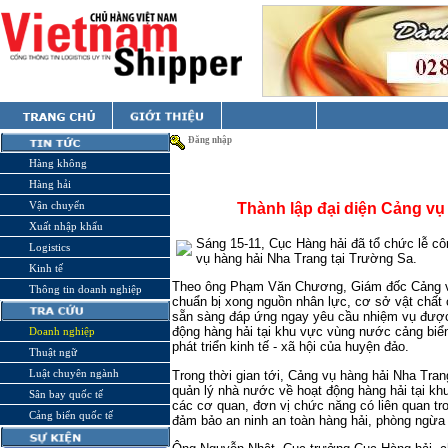
Đăng nhập
Hàng không
Hàng hải
Vận chuyển
Thành lập đại diện Cảng vụ
Xuất nhập khẩu
Sáng 15-11, Cục Hàng hải đã tổ chức lễ côn
Logistics
vụ hàng hải Nha Trang tại Trường Sa.
Kinh tế
Theo ông Phạm Văn Chương, Giám đốc Cảng vụ
Thông tin doanh nghiệp
chuẩn bị xong nguồn nhân lực, cơ sở vật chất 
sẵn sàng đáp ứng ngay yêu cầu nhiệm vụ được 
động hàng hải tại khu vực vùng nước cảng biể
Doanh nghiệp
phát triển kinh tế - xã hội của huyện đảo.
Thuật ngữ
Luật chuyên ngành
Trong thời gian tới, Cảng vụ hàng hải Nha Tran
quản lý nhà nước về hoạt động hàng hải tại khu
Sân bay quốc tế
các cơ quan, đơn vị chức năng có liên quan tr
Cảng biển quốc tế
đảm bảo an ninh an toàn hàng hải, phòng ngừa 