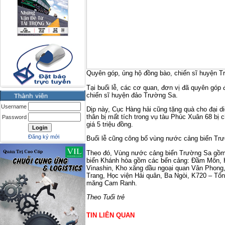
Quyên góp, ủng hộ đồng bào, chiến sĩ huyện 
Tại buổi lễ, các cơ quan, đơn vị đã quyên góp
chiến sĩ huyện đảo Trường Sa.
Username
Dịp này, Cục Hàng hải cũng tặng quà cho đại d
thân bị mất tích trong vụ tàu Phúc Xuân 68 bị 
Password
giá 5 triệu đồng.
Đăng ký mới
Buổi lễ cũng công bố vùng nước cảng biển Tr
Theo đó, Vùng nước cảng biển Trường Sa gồ
biển Khánh hòa gồm các bến cảng: Đầm Môn, H
Vinashin, Kho xăng dầu ngoại quan Vân Phong,
Trang, Học viện Hải quân, Ba Ngòi, K720 – Tổn
măng Cam Ranh.
Theo Tuổi trẻ
TIN LIÊN QUAN