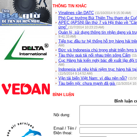
THÔNG TIN KHÁC
Vinalines cần DATC
(11/10/2014 9:15:30 AM)
Phó Cục trưởng Bùi Thiên Thu tham dự Cuộ
APEC (APSN) lần thứ 7 và Hội thảo về "Cản
ứng"
(11/7/2014 10:23:23 AM)
Quản lý, sử dụng thông tin nhận dạng và tr
9:41:33 AM)
Tiếp tục đầu tư hệ thống hỗ trợ hàng hải tr
AM)
Đức và Indonesia chú trọng phát triển hợp t
Tàu thủy quá tải nối nhau trên sông Cấm
(11
Cục Hàng hải kiến nghị bác đề xuất lập đội 
AM)
Indonesia sẽ nêu khái niệm trục hàng hải tạ
(11/5/2014 9:14:52 AM)
Vận tải biển Việt Nam: vì đâu nên nỗi?
(11/3
Tàu biển nội: chưa mạnh đã già
(11/3/2014 10
BÌNH LUẬN
Bình luận c
Nội dung:
Email / Tên /
Điện thoại: