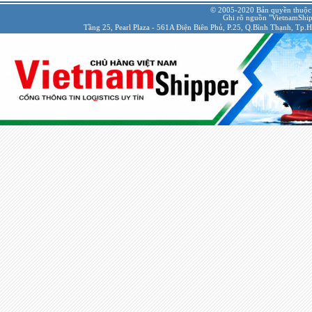
© 2005-2020 Bản quyền thuộc
Ghi rõ nguồn "VietnamShipp
Tầng 25, Pearl Plaza - 561A Điện Biên Phủ, P.25, Q.Bình Thạnh, Tp.