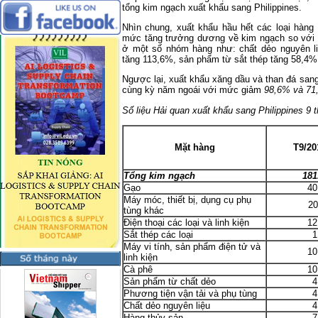
tổng kim ngạch xuất khẩu sang Philippines.
Nhìn chung, xuất khẩu hầu hết các loại hàng
mức tăng trưởng dương về kim ngạch so với 
ở một số nhóm hàng như: chất dẻo nguyên li
tăng 113,6%, sản phẩm từ sắt thép tăng 58,4%
Ngược lại, xuất khẩu xăng dầu và than đá sang 
cùng kỳ năm ngoái với mức giảm
98,6% và 71
Số liệu Hải quan xuất khẩu sang Philippines 
Mặt hàng
T9/20
Tổng kim ngạch
181
Gạo
40
Máy móc, thiết bị, dụng cụ phụ
20
tùng khác
Điện thoại các loại và linh kiện
12
Sắt thép các loại
1
Máy vi tính, sản phẩm điện tử và
10
linh kiện
Cà phê
10
Sản phẩm từ chất dẻo
4
Phương tiện vận tải và phụ tùng
4
Chất dẻo nguyên liệu
4
Hàng thủy sản
7