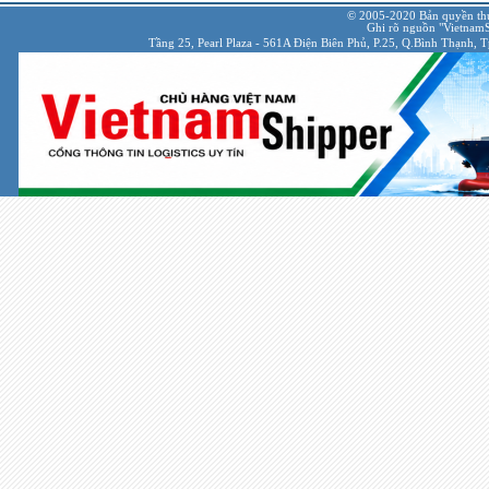
© 2005-2020 Bản quyền th
Ghi rõ nguồn "VietnamSh
Tầng 25, Pearl Plaza - 561A Điện Biên Phủ, P.25, Q.Bình Thạnh, 