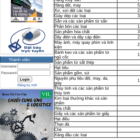
Hàng dệt, may
5
Xơ, sợi dệt các loại
2
Giày dép các loại
3
Sắn và các sản phẩm từ sắn
Phân bón các loại
1
Sản phẩm hóa chất
3
Dây điện và dây cáp điện
2
Máy ảnh, máy quay phim và linh
2
kiện
Bánh kẹo và các sản phẩm từ
1
ngũ cốc
Sản phẩm từ sắt thép
Username
Hạt tiêu
Sản phẩm gốm, sứ
Password
Nguyên phụ liệu dệt, may, da,
1
giày
Đăng ký mới
Thủy tinh và các sản phẩm từ
thủy tinh
Kim loại thường khác và sản
phẩm
Hóa chất
Giấy và các sản phẩm từ giấy
Hạt điều
Than đá
Chè
Xăng dầu các loại