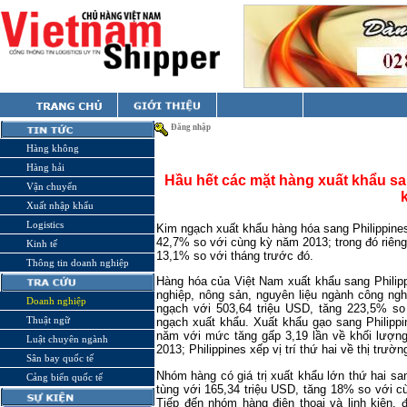
Đăng nhập
Hàng không
Hàng hải
Hầu hết các mặt hàng xuất khẩu sa
Vận chuyển
Xuất nhập khẩu
Logistics
Kim ngạch xuất khẩu hàng hóa sang Philippine
42,7% so với cùng kỳ năm 2013; trong đó riêng
Kinh tế
13,1% so với tháng trước đó.
Thông tin doanh nghiệp
Hàng hóa của Việt Nam xuất khẩu sang Philip
nghiệp, nông sản, nguyên liệu ngành công ngh
Doanh nghiệp
ngạch với 503,64 triệu USD, tăng 223,5% s
Thuật ngữ
ngạch xuất khẩu. Xuất khẩu gạo sang Philippi
năm với mức tăng gấp 3,19 lần về khối lượng 
Luật chuyên ngành
2013; Philippines xếp vị trí thứ hai về thị tr
Sân bay quốc tế
Nhóm hàng có giá trị xuất khẩu lớn thứ hai san
Cảng biển quốc tế
tùng với 165,34 triệu USD, tăng 18% so với 
Tiếp đến nhóm hàng điện thoại và linh kiện,