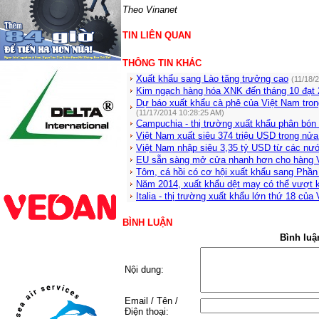
Theo Vinanet
TIN LIÊN QUAN
THÔNG TIN KHÁC
Xuất khẩu sang Lào tăng trưởng cao
(11/18/
Kim ngạch hàng hóa XNK đến tháng 10 đạt 
Dự báo xuất khẩu cà phê của Việt Nam trong
(11/17/2014 10:28:25 AM)
Campuchia - thị trường xuất khẩu phân bón
Việt Nam xuất siêu 374 triệu USD trong nửa
Việt Nam nhập siêu 3,35 tỷ USD từ các nư
EU sẵn sàng mở cửa nhanh hơn cho hàng 
Tôm, cá hồi có cơ hội xuất khẩu sang Phần
Năm 2014, xuất khẩu dệt may có thể vượt 
Italia - thị trường xuất khẩu lớn thứ 18 của
BÌNH LUẬN
Bình luậ
Nội dung:
Email / Tên /
Điện thoại: