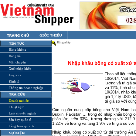
Đăng nhập
Hàng không
Hàng hải
Vận chuyển
Nhập khẩu bông có xuất xứ t
Xuất nhập khẩu
Theo số liệu thố
Logistics
10/2014, Việt Na
Kinh tế
lượng và trị giá 
và 11%, tính chu
Thông tin doanh nghiệp
10/2014, nhập khẩ
giá 1,2 tỷ USD, 
Doanh nghiệp
trị giá so với cù
Thuật ngữ
Các nguồn cung cấp bông cho Việt Nam bao
Luật chuyên ngành
Braxin, Pakistan…. trong đó nhập khẩu bông c
phần lớn, trên 33%, tương đương với 212,9 n
Sân bay quốc tế
1,22% về lượng và tăng 1,9% về trị giá so với
Cảng biển quốc tế
Nhập khẩu bông có xuất xứ từ thị trường Ấn Đ