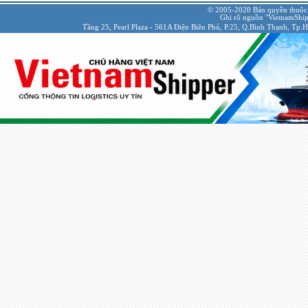
© 2005-2020 Bản quyền thuộc
Ghi rõ nguồn "VietnamShipp
Tầng 25, Pearl Plaza - 561A Điện Biên Phủ, P.25, Q.Bình Thạnh, Tp.