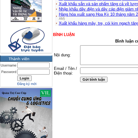
Xuất khẩu sắn và sản phẩm tăng cả về lượng
Nhập khẩu dây điện và dây cáp điện giảm n
Hàng hóa xuất sang Hoa Kỳ 10 tháng năm 
AM)
Xuất khẩu hàng mây, tre, cói kim ngạch tăn
BÌNH LUẬN
Bình luận c
Nội dung:
Username
Email / Tên /
Password
Điện thoại:
Đăng ký mới