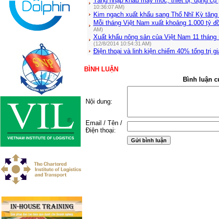
Tăng nhập khẩu máy móc, thiết bị, dụng cụ
10:36:07 AM)
Kim ngạch xuất khẩu sang Thổ Nhĩ Kỳ tăng
Mỗi tháng Việt Nam xuất khoảng 1.000 tỷ đ
AM)
Xuất khẩu nông sản của Việt Nam 11 tháng
(12/8/2014 10:54:31 AM)
Điện thoại và linh kiện chiếm 40% tổng trị gi
BÌNH LUẬN
Bình luận c
Nội dung:
Email / Tên /
Điện thoại: