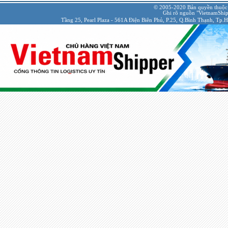
© 2005-2020 Bản quyền thuộc
Ghi rõ nguồn "VietnamShipp
Tầng 25, Pearl Plaza - 561A Điện Biên Phủ, P.25, Q.Bình Thạnh, Tp.