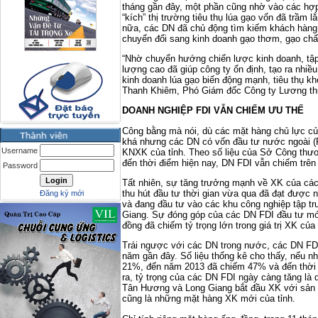
tháng gần đây, một phần cũng nhờ vào các hợp
“kích” thị trường tiêu thụ lúa gạo vốn đã trầm 
nữa, các DN đã chủ động tìm kiếm khách hàng
chuyển đổi sang kinh doanh gạo thơm, gạo chấ
“Nhờ chuyển hướng chiến lược kinh doanh, tậ
lượng cao đã giúp công ty ổn định, tạo ra nhiều 
kinh doanh lúa gạo biến động mạnh, tiêu thụ kh
Thanh Khiêm, Phó Giám đốc Công ty Lương thự
DOANH NGHIỆP FDI VẪN CHIẾM ƯU THẾ
Công bằng mà nói, dù các mặt hàng chủ lực củ
khá nhưng các DN có vốn đầu tư nước ngoài (F
Username
KNXK của tỉnh. Theo số liệu của Sở Công thươ
đến thời điểm hiện nay, DN FDI vẫn chiếm trên
Password
Tất nhiên, sự tăng trưởng mạnh về XK của cá
thu hút đầu tư thời gian vừa qua đã đạt được 
Đăng ký mới
và đang đầu tư vào các khu công nghiệp tập t
Giang. Sự đóng góp của các DN FDI đầu tư mới
đồng đã chiếm tỷ trọng lớn trong giá trị XK của 
Trái ngược với các DN trong nước, các DN FDI 
năm gần đây. Số liệu thống kê cho thấy, nếu n
21%, đến năm 2013 đã chiếm 47% và đến th
ra, tỷ trọng của các DN FDI ngày càng tăng là
Tân Hương và Long Giang bắt đầu XK với sản 
cũng là những mặt hàng XK mới của tỉnh.