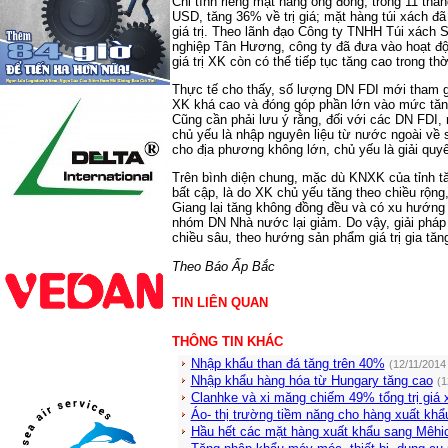
Chỉ tính riêng mặt hàng ống đồng, trong 11 thán
USD, tăng 36% về trị giá; mặt hàng túi xách đã 
giá trị. Theo lãnh đạo Công ty TNHH Túi xách
nghiệp Tân Hương, công ty đã đưa vào hoạt đ
giá trị XK còn có thể tiếp tục tăng cao trong thờ
Thực tế cho thấy, số lượng DN FDI mới tham g
XK khá cao và đóng góp phần lớn vào mức tăng t
Cũng cần phải lưu ý rằng, đối với các DN FDI, 
chủ yếu là nhập nguyên liệu từ nước ngoài về s
cho địa phương không lớn, chủ yếu là giải quyê
Trên bình diện chung, mặc dù KNXK của tỉnh tă
bất cập, là do XK chủ yếu tăng theo chiều rộng,
Giang lại tăng không đồng đều và có xu hướng 
nhóm DN Nhà nước lại giảm. Do vậy, giải p
chiều sâu, theo hướng sản phẩm giá trị gia tă
Theo Báo Ấp Bắc
TIN LIÊN QUAN
THÔNG TIN KHÁC
Nhập khẩu than đá tăng trên 40%
(12/11/2014
Nhập khẩu hàng hóa từ Hungary tăng cao
(1
Clanhke và xi măng chiếm 49% tổng trị giá
Áo- thị trường tiềm năng cho hàng xuất kh
Hầu hết các mặt hàng xuất khẩu sang Mêhi