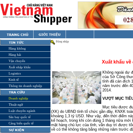
Đăng nhập
Hàng không
Hàng hải
Vận chuyển
Xuất khẩu về
Xuất nhập khẩu
Không ngoài dự đo
Logistics
của Sở Công thư
Kinh tế
tỉnh đã cán đích
năm trước đến 4
Thông tin doanh nghiệp
2014.
VƯỢT MỤC TIÊ
Doanh nghiệp
Thuật ngữ
Mục tiêu được đư
Luật chuyên ngành
(XK) do UBND tỉnh tổ chức gần đây, KNXK toàn
khoảng 1,3 tỷ USD. Như vậy, đến thời điểm này
Sân bay quốc tế
kế hoạch, trong khi còn đúng 1 tháng nữa mới 
Cảng biển quốc tế
mặt hàng chủ lực của tỉnh, vẫn duy trì được tố
về có thể không tăng bằng những năm trước đ