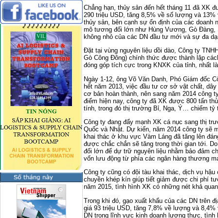
Chẳng hạn, thủy sản đến hết tháng 11 đã XK đư
290 triệu USD, tăng 8,5% về số lượng và 13% v
thủy sản, bên cạnh sự ổn định của các doanh n
mô tương đối lớn như Hùng Vương, Gò Đàng, 
không nhỏ của các DN đầu tư mới và sự đa dạ
Đặt tại vùng nguyên liệu dồi dào, Công ty TNH
Gò Công Đông) chính thức được thành lập các
đóng góp tích cực trong KNXK của tỉnh, nhất là
Ngày 1-12, ông Võ Văn Danh, Phó Giám đốc Cô
hết năm 2013, việc đầu tư cơ sở vật chất, dây 
cơ bản hoàn thành, nên sang năm 2014 công ty
điểm hiện nay, công ty đã XK được 800 tấn thủ
tính, trong đó thị trường Bỉ, Nga, Ý… chiếm tỷ 
Công ty đang đẩy mạnh XK cá nục sang thị trư
Quốc và Nhật. Dự kiến, năm 2014 công ty sẽ man
khai thác ở khu vực Vàm Láng đã tăng lên đán
được chắc chắn sẽ tăng trong thời gian tới. D
đối lớn để dự trữ nguyên liệu nhằm bảo đảm cho
vốn lưu động từ phía các ngân hàng thương mạ
Công ty cũng có đội tàu khai thác, dịch vụ hậ
chuyền khép kín giúp tiết giảm được chi phí tư
năm 2015, tình hình XK có những nét khả quan
Trong khi đó, gạo xuất khẩu của các DN trên đị
giá 93 triệu USD, tăng 7,8% về lượng và 8,4% v
DN trong lĩnh vực kinh doanh lương thực, tình