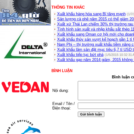
THÔNG TIN KHÁC
Xuất khẩu hàng hóa sang Bỉ tăng mạnh
(1/7
Sản lượng cà phê năm 2015 có thể giảm 2
Xuất xứ Thái Lan chiếm 30% thị trường rau
Tình hình sản xuất và nhập khẩu sắt thép 1
Xuất khẩu sang Oman cơ hội mới cho doanh
Xuất khẩu thủy sản vượt kế hoạch gần 1 tỉ
Nam Phi – thị trường xuất khẩu tiềm năng c
Xuất khẩu lâm sản đặt mục tiêu 6,7 tỉ USD 
Xuất khẩu tiếp tục bứt phá
(1/5/2015 10:32:31 
Xuất khẩu gạo năm 2014 giảm, 2015 không 
BÌNH LUẬN
Bình luận c
Nội dung:
Email / Tên /
Điện thoại: