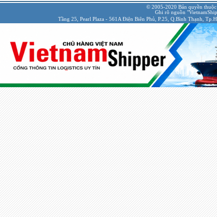
© 2005-2020 Bản quyền thuộc
Ghi rõ nguồn "VietnamShipp
Tầng 25, Pearl Plaza - 561A Điện Biên Phủ, P.25, Q.Bình Thạnh, Tp.