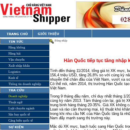
Đăng nhập
Hàng không
Hàng hải
Vận chuyển
Hàn Quốc tiếp tục tăng nhập 
Xuất nhập khẩu
Tính đến tháng 11/2014, tổng giá trị XK mực, 
Logistics
156,4 triệu USD, tăng 26,8% so với cùng kỳ nă
Kinh tế
nhuyễn thể chân đầu của Việt Nam, vượt xa so
Có thể nói, năm 2014, thị trường Hàn Quốc tạ
Thông tin doanh nghiệp
Việt Nam.
Trong 9 tháng đầu năm, chỉ duy nhất tháng 1/20
Doanh nghiệp
cùng kỳ năm 2013. Tám tháng còn lại, giá trị 
Thuật ngữ
trung bình hàng tháng 20-35%. Giá XK không c
Luật chuyên ngành
Loan và rào cản thương mại, kỹ thuật khó khăn
trong khi nhu cầu NK của Hàn Quốc tăng là nh
Sân bay quốc tế
Nam đẩy mạnh sang thị trường này.
Cảng biển quốc tế
Mặc dù XK mực, bạch tuộc sang Hàn Quốc tron