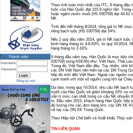
Theo tính toán mới nhất của ITC, 8 tháng đầu
tuộc của Hàn Quốc đạt 103,9 nghìn tấn. Trong đ
hoặc ngâm nước muối (HS 030759) đạt 44,62 n
NK.
Tính đến hết tháng 8/2014, tổng giá trị NK mực
riêng bạch tuộc (HS 030759) đạt 54%.
Nếu 2 quý đầu năm 2014, giá trị NK bạch tuộc
bình hàng tháng từ 4-8,83%, từ quý III/2014, 
hàng tháng từ 2-16%.
9 tháng đầu năm nay, Hàn Quốc là mục tiêu ch
030759) trong ASEAN như: Việt Nam, Thái Lan, 
Username
Trong đó, Việt Nam dẫn đầu. Tuy nhiên, nhờ kh
Password
các DN Việt Nam nên hiện tại các DN Trung Qu
tiếp đó mới đến Việt Nam. Ngoài các nguồn c
cạnh tranh với một số nguồn cung lớn tại Châu
Đăng ký mới
Dự báo, trong quý IV/2014, nhu cầu NK bạch t
muối của Hàn Quốc sẽ giảm khoảng 10% so với q
vẫn ở mức cao nhất trong cơ cấu NK nhuyễn t
trị. Đầu năm 2015, khách hàng Hàn Quốc tiếp 
đủ lượng cho các đơn hàng lớn, các DN XK AS
về tay các DN XK Trung Quốc.
Theo Hiệp hội Chế biến và Xuất khẩu Thủy sả
TIN LIÊN QUAN