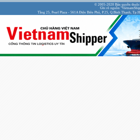
© 2005-2020 Bản quyền thuộc
Ghi rõ nguồn "VietnamShipp
Tầng 25, Pearl Plaza - 561A Điện Biên Phủ, P.25, Q.Bình Thạnh, Tp.