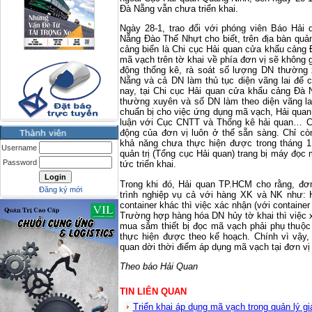
Đà Nẵng vẫn chưa triển khai.
Ngày 28-1, trao đổi với phóng viên Báo Hải
Nẵng Đào Thế Nhựt cho biết, trên địa bàn quả
cảng biển là Chi cục Hải quan cửa khẩu cảng 
mã vạch trên tờ khai về phía đơn vị sẽ không
động thống kê, rà soát số lượng DN thường 
Nẵng và cả DN làm thủ tục diện vãng lai để 
nay, tại Chi cục Hải quan cửa khẩu cảng Đà 
thường xuyên và số DN làm theo diện vãng la
chuẩn bị cho việc ứng dụng mã vạch, Hải quan
luận với Cục CNTT và Thống kê hải quan… Có 
động của đơn vị luôn ở thế sẵn sàng. Chỉ cò
khả năng chưa thực hiện được trong tháng 1
Username
quản trị (Tổng cục Hải quan) trang bị máy đọc m
Password
tức triển khai.
Trong khi đó, Hải quan TP.HCM cho rằng, đ
Đăng ký mới
trình nghiệp vụ cả với hàng XK và NK như:
container khác thì việc xác nhận (với containe
Trường hợp hàng hóa DN hủy tờ khai thì việc x
mua sắm thiết bị đọc mã vạch phải phụ thuộc
thực hiện được theo kế hoạch. Chính vì vậy
quan dời thời điểm áp dụng mã vạch tại đơn vị
Theo báo Hải Quan
TIN LIÊN QUAN
Triển khai áp dụng mã vạch trong quản lý g