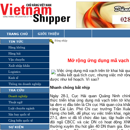
Đăng nhập
Hàng không
Hàng hải
Vận chuyển
Mở rộng ứng dụng mã vạch t
Xuất nhập khẩu
Việc ứng dụng mã vạch trên tờ khai hải q
Logistics
nhiều kết quả tích cực, nhưng việc mở rộn
Kinh tế
được như kế hoạch. Vì sao?
Thông tin doanh nghiệp
Nhanh chóng bắt nhịp
Ngày 28-1, Cục Hải quan Quảng Ninh chín
Doanh nghiệp
thức triển khai ứng dụng mã vạch trên tờ kha
Thuật ngữ
tại đơn vị đầu tiên là Chi cục Hải quan cửa khẩ
Luật chuyên ngành
cảng Cái Lân. Phó Chi cục trưởng Trần Xuâ
Hưng cho biết, để phục vụ việc triển khai, ngà
Sân bay quốc tế
27-1, đơn vị đã tổ chức đào tạo, tập huấn ch
Cảng biển quốc tế
đội ngũ CBCC và các DN có hoạt động XN
thường xuyên thu hút gần 40 DN tham gia. Đơ