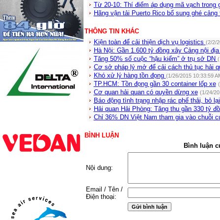
Từ 20-10: Thí điểm áp dụng mã vạch trong 
Hãng vận tải Puerto Rico bổ sung ghé cảng 
THÔNG TIN KHÁC
Kiện toàn để cải thiện dịch vụ logistics
(2/2/
Hà Nội: Gần 1.600 tỷ đồng xây Cảng nội đị
Tăng 50% số cuộc “hậu kiểm” ở trụ sở DN
(
Cơ sở pháp lý mở để cải cách thủ tục hải 
Khó xử lý hàng tồn đọng
(1/26/2015 10:33:59 A
TP.HCM: Tồn đọng gần 30 container lốp xe
Cơ quan hải quan có quyền dừng xe
(1/24/20
Báo động tình trạng nhập rác phế thải, bỏ lại
Hải quan Hải Phòng: Tăng thu gần 330 tỷ đ
Chỉ 36% DN Việt Nam tham gia vào chuỗi c
BÌNH LUẬN
Bình luận c
Nội dung:
Email / Tên /
Điện thoại: