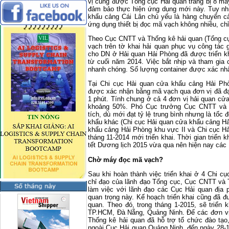
vị cũng được Tổng cục Hải quan trang bị 8 má
đảm bảo thực hiện ứng dụng mới này. Tuy nh
khẩu cảng Cái Lân chủ yếu là hàng chuyển c
ứng dụng thiết bị đọc mã vạch không nhiều, chỉ
Theo Cục CNTT và Thống kê hải quan (Tổng cục
vạch trên tờ khai hải quan phục vụ công tác 
cho DN ở Hải quan Hải Phòng đã được triển kh
từ cuối năm 2014. Việc bắt nhịp và tham gia 
nhanh chóng. Số lượng container được xác nh
Tại Chi cục Hải quan cửa khẩu cảng Hải Phòn
được xác nhận bằng mã vạch qua đơn vị đã đạt
1 phút. Tính chung ở cả 4 đơn vị hải quan cử
khoảng 50%. Phó Cục trưởng Cục CNTT và 
tích, dù mới đạt tỷ lệ trung bình nhưng là tốc
khẩu khác (Chi cục Hải quan cửa khẩu cảng Hả
khẩu cảng Hải Phòng khu vực II và Chi cục H
tháng 11-2014 mới triển khai. Thời gian triển k
tết Dương lịch 2015 vừa qua nên hiện nay các
Chờ máy đọc mã vạch?
Sau khi hoàn thành việc triển khai ở 4 Chi c
chỉ đạo của lãnh đạo Tổng cục, Cục CNTT và 
làm việc với lãnh đạo các Cục Hải quan địa 
quan trọng này. Kế hoạch triển khai cũng đã 
quan. Theo đó, trong tháng 1-2015, sẽ triển
TP.HCM, Đà Nẵng, Quảng Ninh. Để các đơn vị
Thống kê hải quan đã hỗ trợ tổ chức đào tạ
ngoài Cục Hải quan Quảng Ninh, đến ngày 28-