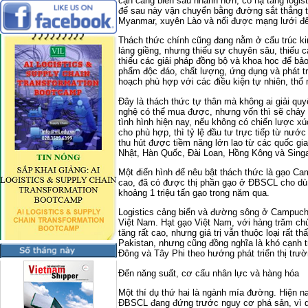
cận cảng biển sâu nhanh hơn, có hạ tầng logist
để sau này vận chuyển bằng đường sắt thẳng t
Myanmar, xuyên Lào và nối được mạng lưới đến
Thách thức chính cũng đang nằm ở cấu trúc k
láng giềng, nhưng thiếu sự chuyên sâu, thiếu c
thiếu các giải pháp đồng bộ và khoa học để bả
phẩm độc đáo, chất lượng, ứng dụng và phát tr
hoạch phù hợp với các điều kiện tự nhiên, th
Đây là thách thức tự thân mà không ai giải q
nghệ có thể mua được, nhưng vốn thì sẽ chảy v
tình hình hiện nay, nếu không có chiến lược xú
cho phù hợp, thì tỷ lệ đầu tư trực tiếp từ nước
thu hút được tiềm năng lớn lao từ các quốc gia
Nhật, Hàn Quốc, Đài Loan, Hồng Kông và Sing
Một điển hình để nêu bật thách thức là gạo Ca
cao, đã có được thị phần gạo ở ĐBSCL cho dù
khoảng 1 triệu tấn gạo trong năm qua.
Logistics cảng biển và đường sông ở Campuch
Việt Nam. Hạt gạo Việt Nam, với hàng trăm chủn
tăng rất cao, nhưng giá trị vẫn thuộc loại rất t
Pakistan, nhưng cũng đồng nghĩa là khó cạnh 
Đông và Tây Phi theo hướng phát triển thị trườ
Đến năng suất, cơ cấu nhân lực và hàng hóa
Một thí dụ thứ hai là ngành mía đường. Hiện 
ĐBSCL đang đứng trước nguy cơ phá sản, vì 