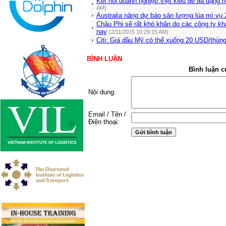
Kết nối doanh nghiệp Việt kiều để đa dạng h
AM)
Australia nâng dự báo sản lượng lúa mì vụ 
Châu Phi sẽ rất khó khăn do các công ty kh
nay
(2/11/2015 10:29:15 AM)
Citi: Giá dầu Mỹ có thể xuống 20 USD/thùn
BÌNH LUẬN
Bình luận c
Nội dung:
Email / Tên /
Điện thoại: