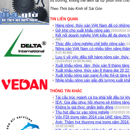
thị trường, không thể đem lại sự phồn vinh ch
Theo Thời báo Kinh tế Sài Gòn
TIN LIÊN QUAN
Hàng nông, thủy sản Việt Nam đã có những 
Gỡ khó cho xuất khẩu nông sản
(3/31/2015 1
Kết nối doanh nghiệp Việt kiều để đa dạng 
AM)
Thúc đẩy công nghiệp chế biến nông sản
(12
Nông sản Việt Nam có nhiều tiềm năng thâm
9:37:45 AM)
Lưu ý về việc điều tiết hàng nông sản, thủy
(11/21/2014 10:58:56 AM)
Xuất khẩu nông, lâm, thủy sản 9 tháng tăn
Xuất khẩu nông, thủy sản 8 tháng đạt 20,2
Xuất khẩu nông sản sang Ả-rập Xê-út tăng 
Nhập khẩu nông sản gấp đôi lượng xuất kh
THÔNG TIN KHÁC
Tái cấu trúc ngành cá tra phải bắt đầu từ k
IEA: Giá dầu phục hồi nhưng sẽ không tăng 
Không lo giá thực phẩm biến động
(2/12/2015
Thu hút đầu tư vào nông nghiệp
(2/11/2015 10
Vốn FDI trong năm 2014 của UAE tăng 25%
Anh: Thâm hụt thương mại trong năm 2014 
10:32:12 AM)