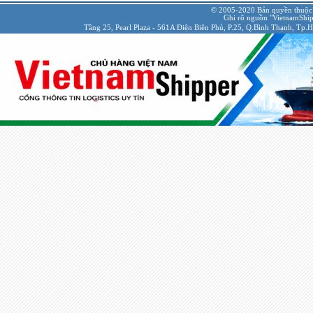
© 2005-2020 Bản quyền thuộc
Ghi rõ nguồn "VietnamShipp
Tầng 25, Pearl Plaza - 561A Điện Biên Phủ, P.25, Q.Bình Thạnh, Tp.