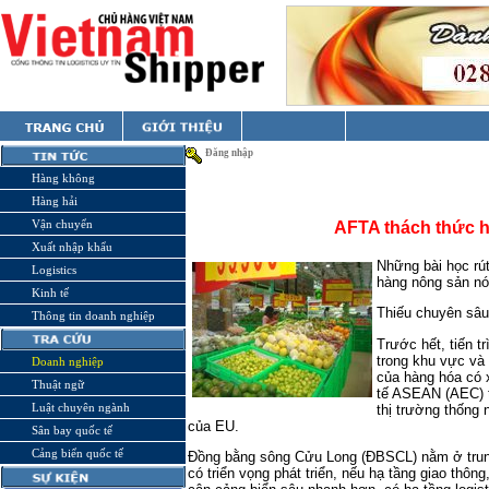
Đăng nhập
Hàng không
Hàng hải
Vận chuyển
AFTA thách thức 
Xuất nhập khẩu
Những bài học rút
Logistics
hàng nông sản nói
Kinh tế
Thiếu chuyên sâu
Thông tin doanh nghiệp
Trước hết, tiến t
trong khu vực và 
Doanh nghiệp
của hàng hóa có 
Thuật ngữ
tế ASEAN (AEC) t
Luật chuyên ngành
thị trường thống
của EU.
Sân bay quốc tế
Cảng biển quốc tế
Đồng bằng sông Cửu Long (ĐBSCL) nằm ở trung
có triển vọng phát triển, nếu hạ tầng giao thôn