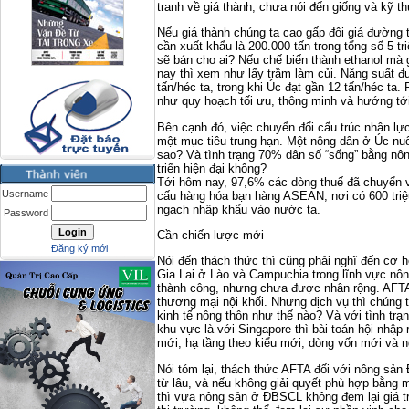
tranh về giá thành, chưa nói đến giống và kỹ th
Nếu giá thành chúng ta cao gấp đôi giá đường 
cần xuất khẩu là 200.000 tấn trong tổng số 5 tri
sẽ bán cho ai? Nếu chế biến thành ethanol mà
nay thì xem như lấy trầm làm củi. Năng suất 
tấn/héc ta, trong khi Úc đạt gần 12 tấn/héc ta.
như quy hoạch tối ưu, thông minh và hướng tới 
Bên cạnh đó, việc chuyển đổi cấu trúc nhân lự
một mục tiêu trung hạn. Một nông dân ở Úc nu
sao? Và tình trạng 70% dân số “sống” bằng nôn
triển hiện đại không?
Tới hôm nay, 97,6% các dòng thuế đã chuyển 
Username
cấu hàng hóa bạn hàng ASEAN, nơi có 600 tri
ngạch nhập khẩu vào nước ta.
Password
Cần chiến lược mới
Đăng ký mới
Nói đến thách thức thì cũng phải nghĩ đến cơ 
Gia Lai ở Lào và Campuchia trong lĩnh vực nông
thành công, nhưng chưa được nhân rộng. AFTA
thương mại nội khối. Nhưng dịch vụ thì chúng t
kinh tế nông thôn như thế nào? Và với tình trạ
khu vực là với Singapore thì bài toán hội nhập
mới, hạ tầng theo kiểu mới, dòng vốn mới và 
Nói tóm lại, thách thức AFTA đối với nông sản
từ lâu, và nếu không giải quyết phù hợp bằng
thì vựa nông sản ở ĐBSCL không đem lại giá tr