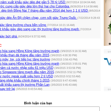
 năm xuất khẩu giày dép đạt gần 5,78 tỷ USD
(8/27/2014 10:04:04 AM)
ước cung cấp giày dép lớn thứ hai cho Colombia
(8/26/2014 9:14:58 AM)
 dép tỉnh Đồng Nai 7 tháng đầu năm 2014 đạt hơn 1,1 tỉ USD
(8/5/2014
giày dép Ấn Độ chậm chạp, cơn sốt giày Trung Quốc
(7/22/2014 9:28:43
giày tăng trưởng chưa bền vững
(7/7/2014 10:21:16 AM)
t khẩu giày dép sang các thị trường tăng trưởng mạnh
(7/2/2014
giày bứt phá
(6/24/2014 9:37:52 AM)
C
g hóa sang Hồng Kông tăng trưởng mạnh
(3/9/2015 9:16:32 AM)
t khẩu than đá tháng đầu năm 2015
(3/6/2015 4:00:30 PM)
 mây, tre, cói tiếp tục tăng trưởng
(3/6/2015 3:56:43 PM)
g hóa sang Hồng Kông tăng trưởng mạnh
(3/6/2015 3:55:01 PM)
 năm cả nước nhập siêu 61 triệu USD
(3/6/2015 3:53:56 PM)
g Singapore tăng mạnh đầu năm 2015
(3/6/2015 3:52:11 PM)
ư nước ngoài xuất siêu hơn 2 tỉ USD
(3/5/2015 9:52:53 AM)
ng nhập khẩu chính tháng 1-2015
(3/5/2015 9:47:43 AM)
ất khẩu sang thị trường Phần Lan
(3/5/2015 9:45:43 AM)
uay trở lại
(3/5/2015 9:43:54 AM)
Bình luận của bạn