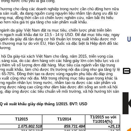
 trong nước chủ yếu là gia công.
Thương cho rằng các doanh nghiệp trong nước cần chủ động hơn nữa
ia sản xuất, đa dạng nguồn cung nguyên liệu nhằm tận dụng ưu đãi từ
ơng mại, đồng thời cần có chiến lược nghiên cứu, nắm bắt thị hiếu
ao hơn nữa giá trị gia tăng cho sản phẩm xuất khẩu.
gành da giày Việt Nam đặt ra mục tiêu, chiến lược phát triển bền
im ngạch xuất khẩu đạt từ 13,5 - 14 tỷ USD. Để đạt mục tiêu này, ngay
gành da giày đã tận dụng cơ hội thuận lợi trong xuất khẩu được mở
nh thương mại tự do với EU, Hàn Quốc và đặc biệt là Hiệp định đối tác
Dương.
hội Da giày-túi xách Việt Nam cho rằng, năm 2015, triển vọng của
 sáng sủa, do các đơn hàng với các hãng giày lớn còn hiệu lực và có
 thêm về số lượng đơn đặt hàng. Mục tiêu của ngành vẫn tập trung
ởng xuất khẩu, làm chủ được thị trường nội địa cũng như gia tăng tỷ lệ
c 65-70%. Đồng thời tạo ra được vùng nguyên phụ liệu đủ đáp ứng
xuất cũng như nội địa. Một trong những mục tiêu quan trọng khác là
ợng nguồn nhân lực trong nước, nhằm tạo ra được các sản phẩm và
ượng được nâng cao cũng như đảm bảo được đời sống an sinh xã hội
g, đáp ứng được các tiêu chuẩn về môi trường, xã hội hướng tới sản
Q về xuất khẩu giày dép tháng 1/2015. ĐVT: USD
T1/2015 so với
T12015
T1/2014
T1/2014(%)
1.075.802.518
859.731.484
+25,13