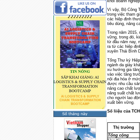
khối doanh nghiệp
Vì vậy, Bộ Công 
trong việc tham g
các hiệp định thư
tiêu dùng, nâng c
Trong năm 2015, n
vững, trong đó, k
từ đầu năm nay, n
ra từ các hiệp đị
xuyên Thái Bình 
Tổng Thư ký Hiệp 
ngành da giày khá
xu hướng gia tăng
vào việc tăng trư
nội địa hóa ở mứ
được nhu cầu sản 
nâng cao chất lư
năng suất chất l
cho người lao độn
xuất bền vững.
Số liiệu của TCH
Thị trường
Tổng cộng