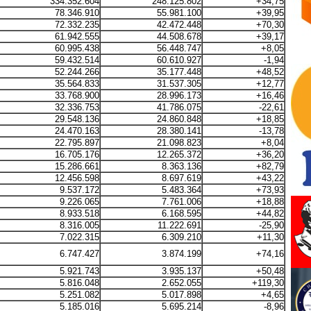
334.352.604
248.125.802
+34,75
78.346.910
55.981.100
+39,95
72.332.235
42.472.448
+70,30
61.942.555
44.508.678
+39,17
60.995.438
56.448.747
+8,05
59.432.514
60.610.927
-1,94
52.244.266
35.177.448
+48,52
35.564.833
31.537.305
+12,77
33.768.900
28.996.173
+16,46
32.336.753
41.786.075
-22,61
29.548.136
24.860.848
+18,85
24.470.163
28.380.141
-13,78
22.795.897
21.098.823
+8,04
16.705.176
12.265.372
+36,20
15.286.661
8.363.136
+82,79
12.456.598
8.697.619
+43,22
9.537.172
5.483.364
+73,93
9.226.065
7.761.006
+18,88
8.933.518
6.168.595
+44,82
8.316.005
11.222.691
-25,90
7.022.315
6.309.210
+11,30
6.747.427
3.874.199
+74,16
5.921.743
3.935.137
+50,48
5.816.048
2.652.055
+119,30
5.251.082
5.017.898
+4,65
5.185.016
5.695.214
-8,96