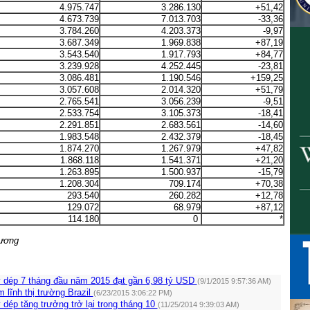
4.975.747
3.286.130
+51,42
4.673.739
7.013.703
-33,36
3.784.260
4.203.373
-9,97
3.687.349
1.969.838
+87,19
3.543.540
1.917.793
+84,77
3.239.928
4.252.445
-23,81
3.086.481
1.190.546
+159,25
3.057.608
2.014.320
+51,79
2.765.541
3.056.239
-9,51
2.533.754
3.105.373
-18,41
2.291.851
2.683.561
-14,60
1.983.548
2.432.379
-18,45
1.874.270
1.267.979
+47,82
1.868.118
1.541.371
+21,20
1.263.895
1.500.937
-15,79
1.208.304
709.174
+70,38
293.540
260.282
+12,78
129.072
68.979
+87,12
114.180
0
*
ương
y dép 7 tháng đầu năm 2015 đạt gần 6,98 tỷ USD
(9/1/2015 9:57:36 AM)
m lĩnh thị trường Brazil
(6/23/2015 3:06:22 PM)
 dép tăng trưởng trở lại trong tháng 10
(11/25/2014 9:39:03 AM)