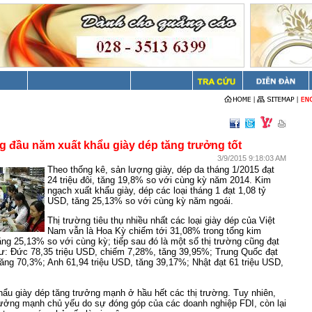
 đầu năm xuất khẩu giày dép tăng trưởng tốt
3/9/2015 9:18:03 AM
Theo thống kê, sản lượng giày, dép da tháng 1/2015 đạt
24 triệu đôi, tăng 19,8% so với cùng kỳ năm 2014. Kim
ngạch xuất khẩu giày, dép các loại tháng 1 đạt 1,08 tỷ
USD, tăng 25,13% so với cùng kỳ năm ngoái.
Thị trường tiêu thụ nhiều nhất các loại giày dép của Việt
Nam vẫn là Hoa Kỳ chiếm tới 31,08% trong tổng kim
ng 25,13% so với cùng kỳ; tiếp sau đó là một số thị trường cũng đạt
ư: Đức 78,35 triệu USD, chiếm 7,28%, tăng 39,95%; Trung Quốc đạt
tăng 70,3%; Anh 61,94 triệu USD, tăng 39,17%; Nhật đạt 61 triệu USD,
ẩu giày dép tăng trưởng mạnh ở hầu hết các thị trường. Tuy nhiên,
rưởng mạnh chủ yếu do sự đóng góp của các doanh nghiệp FDI, còn lại