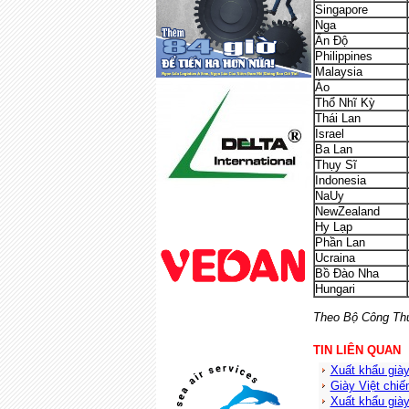
Singapore
Nga
Ấn Độ
Philippines
Malaysia
Áo
Thổ Nhĩ Kỳ
Thái Lan
Israel
Ba Lan
Thụy Sĩ
Indonesia
NaUy
NewZealand
Hy Lạp
Phần Lan
Ucraina
Bồ Đào Nha
Hungari
Theo Bộ Công Th
TIN LIÊN QUAN
Xuất khẩu già
Giày Việt chiế
Xuất khẩu giày