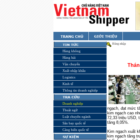
Đăng nhập
Hàng không
Hàng hải
Vận chuyển
Tháng
Xuất nhập khẩu
Logistics
Kinh tế
Thông tin doanh nghiệp
Doanh nghiệp
ngạch, đạt mức tă
Thuật ngữ
kim ngạch cao nh
Luật chuyên ngành
72,33 triệu USD, 
tăng 8,05%.
Sân bay quốc tế
Cảng biển quốc tế
Kim ngạch xuất kh
kim ngạch tăng t