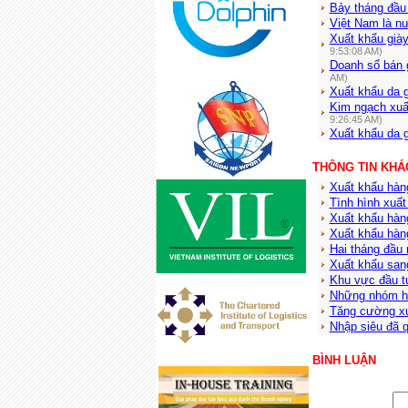
Bảy tháng đầu
Việt Nam là n
Xuất khẩu giày
9:53:08 AM)
Doanh số bán 
AM)
Xuất khẩu da 
Kim ngạch xuấ
9:26:45 AM)
Xuất khẩu da 
THÔNG TIN KHÁ
Xuất khẩu hàn
Tình hình xuấ
Xuất khẩu hàng
Xuất khẩu hàn
Hai tháng đầu
Xuất khẩu san
Khu vực đầu t
Những nhóm hà
Tăng cường xu
Nhập siêu đã q
BÌNH LUẬN