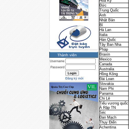
Hoa Kỳ
Đức
Trung Quốc
Anh
Nhật Bản
Bỉ
Hà Lan
Italia
Hàn Quốc
Tây Ban Nha
Pháp
Braxin
Mexico
Username
Canada
Password
Australia
Hồng Kông
Đăng ký mới
Đài Loan
Slovakia
Nam Phi
Panama
Chi Lê
Tiểu vương quốc
Ả Rập TN
Séc
Đan Mạch
Thụy Điển
Achentina