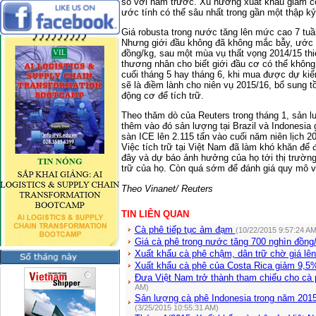
so với năm trước. Xu hướng xuất khẩu giảm có
ước tính có thể sâu nhất trong gần một thập kỷ
Giá robusta trong nước tăng lên mức cao 7 tuầ
Nhưng giới đầu không đã không mắc bẫy, ước tí
đồng/kg, sau một mùa vụ thất vọng 2014/15 thiệt
thương nhân cho biết giới đầu cơ có thể không
cuối tháng 5 hay tháng 6, khi mua được dự ki
sẽ là điềm lành cho niên vụ 2015/16, bổ sung t
động cơ để tích trữ.
Theo thăm dò của Reuters trong tháng 1, sản 
thêm vào đó sản lượng tại Brazil và Indonesia 
sàn ICE lên 2.115 tấn vào cuối năm niên lịch 2
Việc tích trữ tại Việt Nam đã làm khó khăn để
đây và dự báo ảnh hưởng của họ tới thị trường 
trữ của họ. Còn quá sớm để đánh giá quy mô v
Theo Vinanet/ Reuters
TIN LIÊN QUAN
Cà phê tiếp tục ảm đạm
(10/22/2015 9:57:24 AM
Giá cà phê trong nước tăng 700 nghìn đồng
Xuất khẩu cà phê chậm, dân trữ chờ giá lê
Xuất khẩu cà phê của Costa Rica giảm 9,5%
Đưa Việt Nam trở thành tham chiếu cho cà 
AM)
Sản lượng cà phê Indonesia trong năm 2015
(3/25/2015 10:55:31 AM)