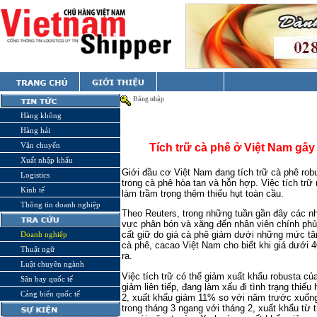
Đăng nhập
Hàng không
Hàng hải
Vận chuyển
Tích trữ cà phê ở Việt Nam gây
Xuất nhập khẩu
Giới đầu cơ Việt Nam đang tích trữ cà phê robu
Logistics
trong cà phê hòa tan và hỗn hợp. Việc tích trữ
Kinh tế
làm trầm trọng thêm thiếu hụt toàn cầu.
Thông tin doanh nghiệp
Theo Reuters, trong những tuần gần đây các nh
vực phân bón và xăng đến nhân viên chính phủ
cất giữ do giá cà phê giảm dưới những mức tâ
Doanh nghiệp
cà phê, cacao Việt Nam cho biết khi giá dưới 
Thuật ngữ
ra.
Luật chuyên ngành
Việc tích trữ có thể giảm xuất khẩu robusta củ
Sân bay quốc tế
giảm liên tiếp, đang làm xấu đi tình trạng thiếu
Cảng biển quốc tế
2, xuất khẩu giảm 11% so với năm trước xuống
trong tháng 3 ngang với tháng 2, xuất khẩu từ 