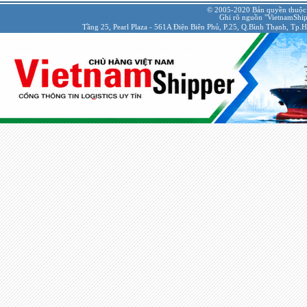
© 2005-2020 Bản quyền thuộc
Ghi rõ nguồn "VietnamShipp
Tầng 25, Pearl Plaza - 561A Điện Biên Phủ, P.25, Q.Bình Thạnh, Tp.