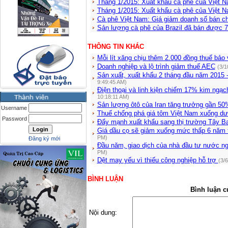
Tháng 1/2015: Xuất khẩu cà phê của Việt N
Tháng 1/2015: Xuất khẩu cà phê của Việt N
Cà phê Việt Nam: Giá giảm doanh số bán c
Sản lượng cà phê của Brazil đã bán được
THÔNG TIN KHÁC
Mỗi lít xăng chịu thêm 2.000 đồng thuế bảo
Doanh nghiệp và lộ trình giảm thuế AEC
(3/1
Sản xuất, xuất khẩu 2 tháng đầu năm 2015 
9:49:45 AM)
Điện thoại và linh kiện chiếm 17% kim ngạc
10:18:11 AM)
Sản lượng ôtô của Iran tăng trưởng gần 50
Username
Thuế chống phá giá tôm Việt Nam xuống d
Password
Đẩy mạnh xuất khẩu sang thị trường Tây B
Giá dầu cọ sẽ giảm xuống mức thấp 6 năm 
PM)
Đăng ký mới
Đầu năm, giao dịch của nhà đầu tư nước ng
PM)
Dệt may yếu vì thiếu công nghiệp hỗ trợ
(3/
BÌNH LUẬN
Bình luận c
Nội dung: