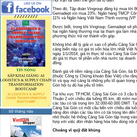
Hội Vận tải biển thế giới đã lộ diện.
Theo đó, Tập đoàn Vingroup đăng ký mua tới 8
Gemadept xin mua 23%; Ngân hàng TMCP Công
11% và Ngân hàng Việt Nam Thịnh vượng (VP B
Được biết, trong khi Vingroup, Gemadept sẽ phả
hai ngân hàng thương mại lại tham gia làm nh
phương thức trả nợ thành vốn góp.
Không khó để lý giải vì sao cổ phiếu Cảng Sài 
cảng biển này có giá trị vốn hóa lớn nhất Việt 
ngày 1/1/2014, giá trị thực tế của Cảng Sài Gò
đó giá trị thực tế phần vốn nhà nước tại doanh
đồng.
Đánh giá về tiềm năng của Cảng Sài Gòn, bà Đi
(thuộc Công ty Chứng khoán Bảo Việt) cho rằng
trí và quy mô cảng là những yếu tố quan trọng 
Gòn hội tụ đủ hai yếu tố trên.
Tại khu vực TP.HCM, Cảng Sài Gòn có 3 cầu 
Thuận 2 với chiều dài luồng 85 km, độ mớn n
các tàu có tải trọng lớn 32.000-60.000 DWT. T
Cảng Sài Gòn có một cầu bến với chiều dài l
năng đón nhận các tàu lớn có tải trọng lên đến
nhỏ thuộc hệ thống Cảng Sài Gòn tập trung vào 
hợp với việc đón nhận hàng hóa tiêu dùng nội 
Choáng vì quỹ đất khủng