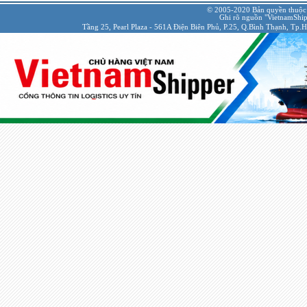
© 2005-2020 Bản quyền thuộc
Ghi rõ nguồn "VietnamShipp
Tầng 25, Pearl Plaza - 561A Điện Biên Phủ, P.25, Q.Bình Thạnh, Tp.