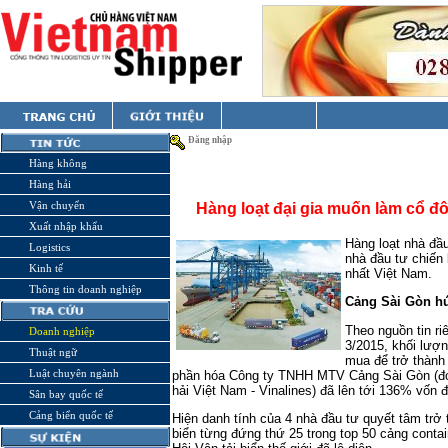
Đăng nhập
Hàng không
Hàng hải
Vận chuyển
Hàng loạt đại gia muốn làm cổ đ
Xuất nhập khẩu
Hàng loạt nhà đầu
Logistics
nhà đầu tư chiến
Kinh tế
nhất Việt Nam.
Thông tin doanh nghiệp
Cảng Sài Gòn hú
Theo nguồn tin ri
Doanh nghiệp
3/2015, khối lượ
Thuật ngữ
mua để trở thành 
Luật chuyên ngành
phần hóa Công ty TNHH MTV Cảng Sài Gòn (đơn
hải Việt Nam - Vinalines) đã lên tới 136% vốn đ
Sân bay quốc tế
Cảng biển quốc tế
Hiện danh tính của 4 nhà đầu tư quyết tâm trở
biển từng đứng thứ 25 trong top 50 cảng contai