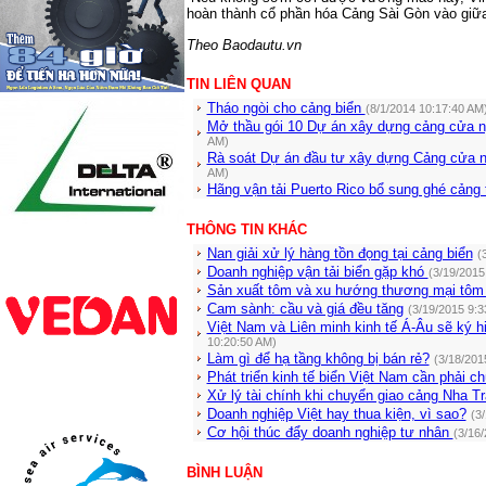
hoàn thành cổ phần hóa Cảng Sài Gòn vào giữa 
Theo Baodautu.vn
TIN LIÊN QUAN
Tháo ngòi cho cảng biển
(8/1/2014 10:17:40 AM
Mở thầu gói 10 Dự án xây dựng cảng cửa n
AM)
Rà soát Dự án đầu tư xây dựng Cảng cửa 
AM)
Hãng vận tải Puerto Rico bổ sung ghé cảng 
THÔNG TIN KHÁC
Nan giải xử lý hàng tồn đọng tại cảng biển
(
Doanh nghiệp vận tải biển gặp khó
(3/19/2015
Sản xuất tôm và xu hướng thương mại tôm 
Cam sành: cầu và giá đều tăng
(3/19/2015 9:3
Việt Nam và Liên minh kinh tế Á-Âu sẽ ký h
10:20:50 AM)
Làm gì để hạ tầng không bị bán rẻ?
(3/18/201
Phát triển kinh tế biển Việt Nam cần phải c
Xử lý tài chính khi chuyển giao cảng Nha T
Doanh nghiệp Việt hay thua kiện, vì sao?
(3
Cơ hội thúc đẩy doanh nghiệp tư nhân
(3/16
BÌNH LUẬN