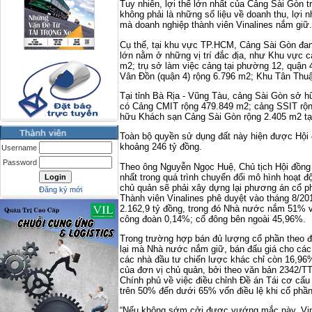
Tuy nhiên, lợi thế lớn nhất của Cảng Sài Gòn t
không phải là những số liệu về doanh thu, lợi 
mà doanh nghiệp thành viên Vinalines nắm giữ.
Cụ thể, tại khu vực TP.HCM, Cảng Sài Gòn đan
lớn nằm ở những vị trí đắc địa, như Khu vực 
m2; trụ sở làm việc cảng tại phường 12, quận 
Vân Đồn (quận 4) rộng 6.796 m2; Khu Tân Thu
Tại tỉnh Bà Rịa - Vũng Tàu, cảng Sài Gòn sở hữ
có Cảng CMIT rộng 479.849 m2; cảng SSIT rộn
hữu Khách sạn Cảng Sài Gòn rộng 2.405 m2 tạ
Toàn bộ quyền sử dụng đất này hiện được Hội 
khoảng 246 tỷ đồng.
Username
Password
Theo ông Nguyễn Ngọc Huệ, Chủ tịch Hội đồng
nhất trong quá trình chuyển đổi mô hình hoạt đ
chủ quản sẽ phải xây dựng lại phương án cổ 
Đăng ký mới
Thành viên Vinalines phê duyệt vào tháng 8/20
2.162,9 tỷ đồng, trong đó Nhà nước nắm 51% v
công đoàn 0,14%; cổ đông bên ngoài 45,96%.
Trong trường hợp bán đủ lượng cổ phần theo đ
lại mà Nhà nước nắm giữ, bán đấu giá cho các
các nhà đầu tư chiến lược khác chỉ còn 16,96
của đơn vị chủ quản, bởi theo văn bản 2342/
Chính phủ về việc điều chỉnh Đề án Tái cơ cấu
trên 50% đến dưới 65% vốn điều lệ khi cổ phầ
“Nếu không sớm cởi được vướng mắc này, Vin