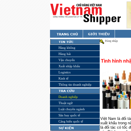
Đăng nhập
Hàng không
Hàng hải
Vận chuyển
Tình hình nh
Xuất nhập khẩu
Logistics
Kinh tế
Thông tin doanh nghiệp
Doanh nghiệp
Thuật ngữ
Luật chuyên ngành
Sân bay quốc tế
Việt Nam là đối t
Cảng biển quốc tế
xuất khẩu trong 
là đối tác có tốc