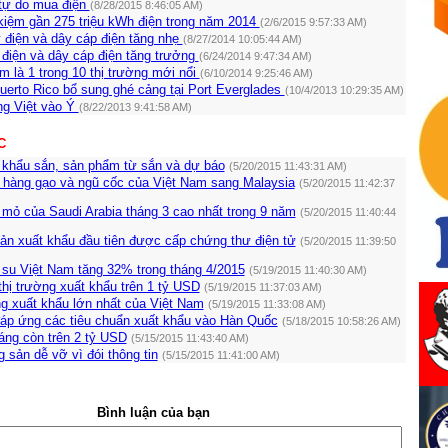
tự do mua điện
(8/28/2015 8:46:05 AM)
 kiệm gần 275 triệu kWh điện trong năm 2014
(2/6/2015 9:57:33 AM)
 điện và dây cáp điện tăng nhẹ
(8/27/2014 10:05:44 AM)
 điện và dây cáp điện tăng trưởng
(6/24/2014 9:47:34 AM)
 là 1 trong 10 thị trường mới nổi
(6/10/2014 9:25:46 AM)
uerto Rico bổ sung ghé cảng tại Port Everglades
(10/4/2013 10:29:35 AM)
ng Việt vào Ý
(8/22/2013 9:41:58 AM)
C
t khẩu sắn, sản phẩm từ sắn và dự báo
(5/20/2015 11:43:31 AM)
 hàng gạo và ngũ cốc của Việt Nam sang Malaysia
(5/20/2015 11:42:37
mỏ của Saudi Arabia tháng 3 cao nhất trong 9 năm
(5/20/2015 11:40:44
ản xuất khẩu đầu tiên được cấp chứng thư điện tử
(5/20/2015 11:39:50
 su Việt Nam tăng 32% trong tháng 4/2015
(5/19/2015 11:40:30 AM)
hị trường xuất khẩu trên 1 tỷ USD
(5/19/2015 11:37:03 AM)
ng xuất khẩu lớn nhất của Việt Nam
(5/19/2015 11:33:08 AM)
đáp ứng các tiêu chuẩn xuất khẩu vào Hàn Quốc
(5/18/2015 10:58:26 AM)
áng còn trên 2 tỷ USD
(5/15/2015 11:43:40 AM)
 sản dễ vỡ vì đói thông tin
(5/15/2015 11:41:00 AM)
Bình luận của bạn