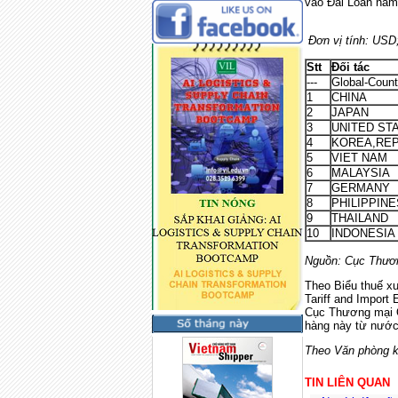
vào 
Đơn vị tính: USD
Stt
Đối tác
---
Global-Count
1
CHINA
2
JAPAN
3
UNITED ST
4
KOREA,REP
5
VIET NAM
6
MALAYSIA
7
GERMANY
8
PHILIPPINE
9
THAILAND
10
INDONESIA
Nguồn: Cục Thươn
Theo Biểu thuế xu
Tariff and Import
Cục Thương mại Q
hàng này từ nước
Theo Văn phòng ki
TIN LIÊN QUAN