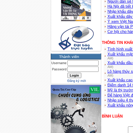
Người dân sẽ 
Hà Nội đã tiết
Nhập khẩu dây
Xuất khẩu dây
Ý xem Việt Nam
Hãng vận tải P
Cơ hội cho hà
THÔNG TIN KHÁ
Tình hình xuấ
Xuất khẩu mặt
AM)
Xuất khẩu dầu 
Username
AM)
Password
Lô hàng thủy s
AM)
Xuất khẩu cao
Đăng ký mới
Điểm danh 14 t
Mỹ là thị trườ
Để hàng Việt 
Nhập siêu 4 th
Xuất khẩu nông
BÌNH LUẬN