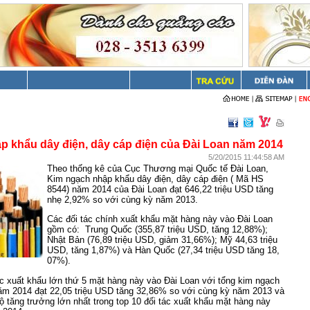
ập khẩu dây điện, dây cáp điện của Đài Loan năm 2014
5/20/2015 11:44:58 AM
Theo thống kê của Cục Thương mại Quốc tế Đài Loan,
Kim ngạch nhập khẩu dây điện, dây cáp điện ( Mã HS
8544) năm 2014 của Đài Loan đạt 646,22 triệu USD tăng
nhẹ 2,92% so với cùng kỳ năm 2013.
Các đối tác chính xuất khẩu mặt hàng này vào Đài Loan
gồm có: Trung Quốc (355,87 triệu USD, tăng 12,88%);
Nhật Bản (76,89 triệu USD, giảm 31,66%); Mỹ 44,63 triệu
USD, tăng 1,87%) và Hàn Quốc (27,34 triệu USD tăng 18,
07%).
ác xuất khẩu lớn thứ 5 mặt hàng này vào Đài Loan với tổng kim ngạch
năm 2014 đạt 22,05 triệu USD tăng 32,86% so với cùng kỳ năm 2013 và
 độ tăng trưởng lớn nhất trong top 10 đối tác xuất khẩu mặt hàng này