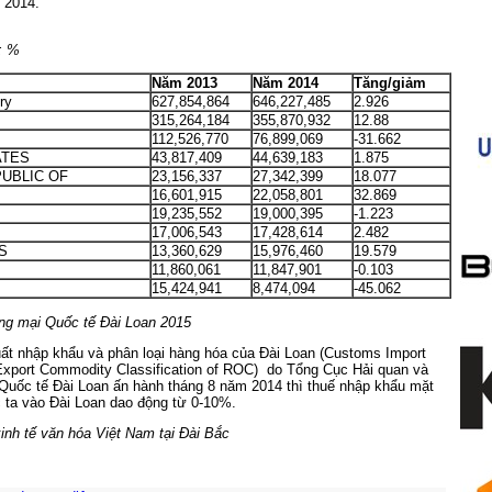
Đài Loan năm 2014.
; %
Năm 2013
Năm 2014
Tăng/giảm
ry
627,854,864
646,227,485
2.926
315,264,184
355,870,932
12.88
112,526,770
76,899,069
-31.662
ATES
43,817,409
44,639,183
1.875
UBLIC OF
23,156,337
27,342,399
18.077
16,601,915
22,058,801
32.869
19,235,552
19,000,395
-1.223
17,006,543
17,428,614
2.482
S
13,360,629
15,976,460
19.579
11,860,061
11,847,901
-0.103
15,424,941
8,474,094
-45.062
g mại Quốc tế Đài Loan 2015
ất nhập khẩu và phân loại hàng hóa của Đài Loan (Customs Import
 Export Commodity Classification of ROC) do Tổng Cục Hải quan và
uốc tế Đài Loan ấn hành tháng 8 năm 2014 thì thuế nhập khẩu mặt
 ta vào Đài Loan dao động từ 0-10%.
nh tế văn hóa Việt Nam tại Đài Bắc