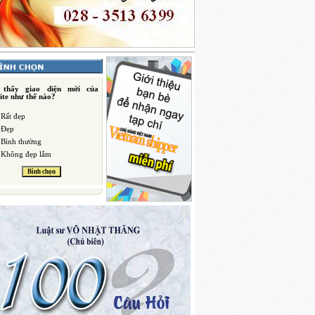
 thấy giao diện mới của
ite như thế nào?
Rất đẹp
Đẹp
Bình thường
Không đẹp lắm