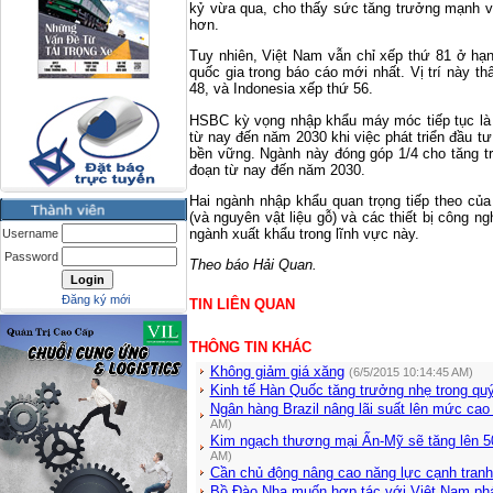
kỷ vừa qua, cho thấy sức tăng trưởng mạnh v
hơn.
Tuy nhiên, Việt Nam vẫn chỉ xếp thứ 81 ở hạ
quốc gia trong báo cáo mới nhất. Vị trí này t
48, và Indonesia xếp thứ 56.
HSBC kỳ vọng nhập khẩu máy móc tiếp tục là
từ nay đến năm 2030 khi việc phát triển đầu 
bền vững. Ngành này đóng góp 1/4 cho tăng t
đoạn từ nay đến năm 2030.
Hai ngành nhập khẩu quan trọng tiếp theo của
(và nguyên vật liệu gỗ) và các thiết bị công ng
ngành xuất khẩu trong lĩnh vực này.
Username
Password
Theo báo Hải Quan.
Đăng ký mới
TIN LIÊN QUAN
THÔNG TIN KHÁC
Không giảm giá xăng
(6/5/2015 10:14:45 AM)
Kinh tế Hàn Quốc tăng trưởng nhẹ trong qu
Ngân hàng Brazil nâng lãi suất lên mức cao
AM)
Kim ngạch thương mại Ấn-Mỹ sẽ tăng lên 5
AM)
Cần chủ động nâng cao năng lực cạnh tranh
Bồ Đào Nha muốn hợp tác với Việt Nam phát 