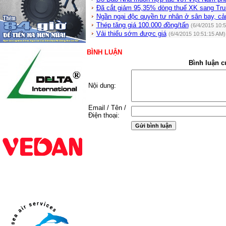
Đã cắt giảm 95,35% dòng thuế XK sang Tr
Ngần ngại độc quyền tư nhân ở sân bay, cả
Thép tăng giá 100.000 đồng/tấn
(6/4/2015 10:
Vải thiểu sớm được giá
(6/4/2015 10:51:15 AM)
BÌNH LUẬN
Bình luận c
Nội dung:
Email / Tên /
Điện thoại: