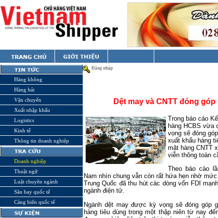
Đăng nhập
Hàng không
Hàng hải
Vận chuyển
Dệt may và CNTT đóng góp 
Xuất nhập khẩu
Trong báo cáo Kế
Logistics
hàng HCBS vừa c
Kinh tế
vọng sẽ đóng góp
xuất khẩu hàng t
Thông tin doanh nghiệp
mặt hàng CNTT xu
viễn thông toàn c
Doanh nghiệp
Theo báo cáo lầ
Thuật ngữ
Nam nhìn chung vẫn còn rất hứa hẹn nhờ mức nh
Luật chuyên ngành
Trung Quốc đã thu hút các dòng vốn FDI mạnh
ngành điện tử.
Sân bay quốc tế
Cảng biển quốc tế
Ngành dệt may được kỳ vọng sẽ đóng góp g
hàng tiêu dùng trong một thập niên từ nay đ