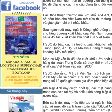
được sự hiện diện trên thị trường viễn thông 
tốt để đáp ứng các nhu cầu đang tăng đối vớ
nổi.
Các thỏa thuận thương mại với khối ASEAN, 
sẽ đảm bảo cho Việt Nam mở cửa thị trường c
và giúp giảm chi phí nhập khẩu.
Sau ngành dệt may, ngành Công nghệ thông tin
cho tăng trưởng xuất khẩu của Việt Nam trong
sẽ là đối tác xuất khẩu lớn nhất của Việt Nam
HSBC dự báo, các thị trường xuất khẩu lớn nh
Trung Quốc, Ấn Độ, và Malaysia (tăng trưởng 
khoảng 14% mỗi năm).
Mặc dù Mỹ vẫn là đối tác xuất khẩu lớn nhấ
hàng dự đoán Trung Quốc sẽ thay thế vị trí c
nhất của Việt Nam vào năm 2030.
HSBC cho rằng, Mỹ và Việt Nam có lịch sử
2030 Mỹ vẫn sẽ chiếm 15% kim ngạch xuất kh
trong số 12 quốc gia tham gia đàm phán hiệp đ
Khi hiệp định này được chốt lại, các mặt hàn
tranh cao hơn tại Mỹ và nhiều khả năng hiệp đ
nước này.
Bên cạnh đó, máy móc tiếp tục là ngành nhậ
cáo về mức độ canh tranh toàn cầu “Global Co
giới (World Economic Forum), điểm cơ sở vật c