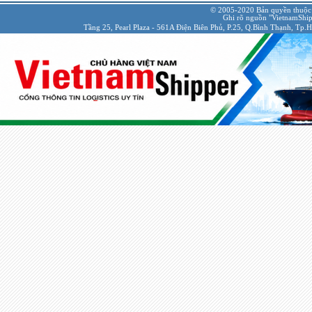
© 2005-2020 Bản quyền thuộc
Ghi rõ nguồn "VietnamShipp
Tầng 25, Pearl Plaza - 561A Điện Biên Phủ, P.25, Q.Bình Thạnh, Tp.