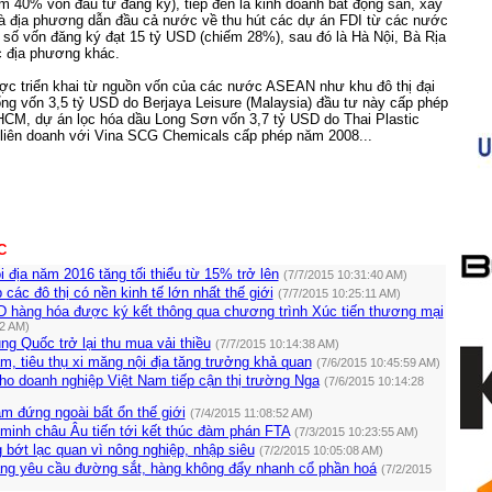
ếm 40% vốn đầu tư đăng ký), tiếp đến là kinh doanh bất động sản, xây
à địa phương dẫn đầu cả nước về thu hút các dự án FDI từ các nước
 số vốn đăng ký đạt 15 tỷ USD (chiếm 28%), sau đó là Hà Nội, Bà Rịa
c địa phương khác.
ợc triển khai từ nguồn vốn của các nước ASEAN như khu đô thị đại
ổng vốn 3,5 tỷ USD do Berjaya Leisure (Malaysia) đầu tư này cấp phép
HCM, dự án lọc hóa dầu Long Sơn vốn 3,7 tỷ USD do Thai Plastic
 liên doanh với Vina SCG Chemicals cấp phép năm 2008...
C
i địa năm 2016 tăng tối thiểu từ 15% trở lên
(7/7/2015 10:31:40 AM)
 các đô thị có nền kinh tế lớn nhất thế giới
(7/7/2015 10:25:11 AM)
D hàng hóa được ký kết thông qua chương trình Xúc tiến thương mại
22 AM)
ng Quốc trở lại thu mua vải thiều
(7/7/2015 10:14:38 AM)
m, tiêu thụ xi măng nội địa tăng trưởng khả quan
(7/6/2015 10:45:59 AM)
ho doanh nghiệp Việt Nam tiếp cận thị trường Nga
(7/6/2015 10:14:28
m đứng ngoài bất ổn thế giới
(7/4/2015 11:08:52 AM)
minh châu Âu tiến tới kết thúc đàm phán FTA
(7/3/2015 10:23:55 AM)
g bớt lạc quan vì nông nghiệp, nhập siêu
(7/2/2015 10:05:08 AM)
ng yêu cầu đường sắt, hàng không đẩy nhanh cổ phần hoá
(7/2/2015