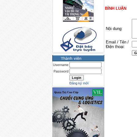
BÌNH LUẬN
Nội dung:
Email / Tên /
Điện thoại:
Username
Password
Đăng ký mới