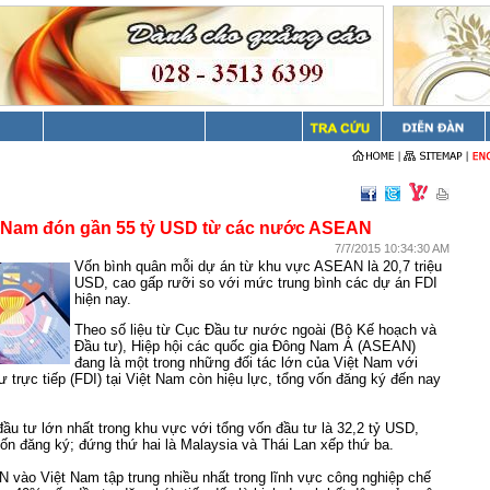
t Nam đón gần 55 tỷ USD từ các nước ASEAN
7/7/2015 10:34:30 AM
Vốn bình quân mỗi dự án từ khu vực ASEAN là 20,7 triệu
USD, cao gấp rưỡi so với mức trung bình các dự án FDI
hiện nay.
Theo số liệu từ Cục Đầu tư nước ngoài (Bộ Kế hoạch và
Đầu tư), Hiệp hội các quốc gia Đông Nam Á (ASEAN)
đang là một trong những đối tác lớn của Việt Nam với
ư trực tiếp (FDI) tại Việt Nam còn hiệu lực, tổng vốn đăng ký đến nay
đầu tư lớn nhất trong khu vực với tổng vốn đầu tư là 32,2 tỷ USD,
n đăng ký; đứng thứ hai là Malaysia và Thái Lan xếp thứ ba.
vào Việt Nam tập trung nhiều nhất trong lĩnh vực công nghiệp chế