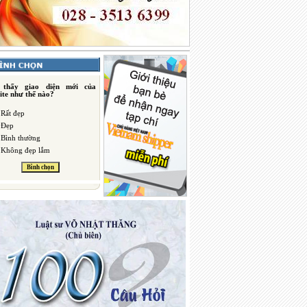
 thấy giao diện mới của
ite như thế nào?
Rất đẹp
Đẹp
Bình thường
Không đẹp lắm