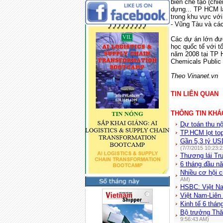
biến chế tạo (chi
dựng... TP HCM l
trong khu vực với
- Vũng Tàu và cá
Các dự án lớn đư
học quốc tế với t
năm 2008 tại TP 
Chemicals Public
Theo Vinanet.vn
TIN LIÊN QUAN
THÔNG TIN KHÁ
Dự toán thu nộ
TP.HCM lọt top
Gần 5,3 tỷ US
(7/7/2015 10:23:
Thương lái Tru
6 tháng đầu nă
Nhiều cơ hội c
AM)
HSBC: Việt Na
Việt Nam-Liên 
Kinh tế 6 thán
Bộ trưởng Thă
9:56:43 AM)