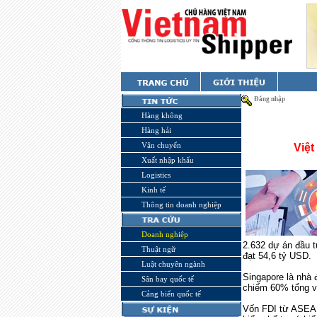
Đăng nhập
Hàng không
Hàng hải
Vận chuyển
Việ
Xuất nhập khẩu
Logistics
Kinh tế
Thông tin doanh nghiệp
Doanh nghiệp
2.632 dự án đầu t
Thuật ngữ
đạt 54,6 tỷ USD.
Luật chuyên ngành
Singapore là nhà 
Sân bay quốc tế
chiếm 60% tổng vố
Cảng biển quốc tế
Vốn FDI từ ASEAN 