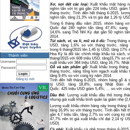
Xơ, sợi dệt các loại:
Xuất khẩu mặt hàng n
nghìn tấn với trị giá gần 224 triệu USD, giảm
tháng trước. Tính đến hết tháng 6-2015, lượ
nghìn tấn, tăng 21,3% và trị giá đạt 1,26 tỷ U
Trong 6 tháng đầu năm 2015, nhóm hàng xơ 
Quốc đạt 240 nghìn tấn tăng 47,4%; sang 
14,6% sang Thổ Nhĩ Kỳ đạt gần 50 nghìn tấn
2014.
Túi xách, ví, va li, mũ và ô dù:
Trong tháng x
USD, tăng 1,6% so với tháng trước, nâng 
trong 6 tháng/2015 lên 1,45 tỷ USD, tăng 17% 
Hoa Kỳ là đối tác chính nhập khẩu túi xách, 
tháng/2015 với 608 triệu USD, tăng15,7% so với 
Username
xuất khẩu với 384 triệu USD, tăng 16,7%; Nhật
Gỗ và sản phẩm gỗ:
Xuất khẩu trong tháng
Password
tháng trước, nâng tổng kim ngạch xuất khẩu 
tăng 9,4% so với cùng kỳ năm 2014.
Đăng ký mới
Tính đến hết tháng 6-2015, nhóm hàng gỗ & 
tỷ USD, tăng 18,8%; sang Nhật Bản: 4
Quốc: 425 triệu USD giảm 5,4%; … so với cùn
Dầu thô
:
Lượng xuất khẩu dầu thô trong thá
nhưng giá xuất khẩu bình quân lại giảm nhẹ (2,
Lượng xuất khẩu nhóm hàng này trong tháng là 
tăng 16,9% so với tháng trước. Tính đến hết t
gần 4,7 triệu tấn, tăng 2,7% so với cùng kỳ 
47,7% nên trị giá xuất khẩu chỉ đạt 2,14 tỷ 
USD).
Cà phê:
Xuất khẩu cà phê trong tháng 6-2015 