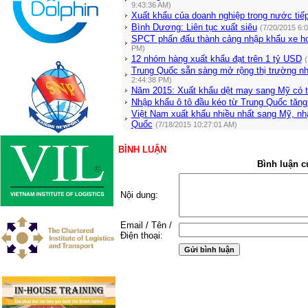
9:43:36 AM)
Xuất khẩu của doanh nghiệp trong nước tiế
Bình Dương: Liên tục xuất siêu
(7/20/2015 6:
SPCT phấn đấu thành cảng nhập khẩu xe hơ
PM)
12 nhóm hàng xuất khẩu đạt trên 1 tỷ USD
(
Trung Quốc sẵn sàng mở rộng thị trường n
2:44:38 PM)
Năm 2015: Xuất khẩu dệt may sang Mỹ có t
Nhập khẩu ô tô đầu kéo từ Trung Quốc tăn
Việt Nam xuất khẩu nhiều nhất sang Mỹ, n
Quốc
(7/18/2015 10:27:01 AM)
BÌNH LUẬN
Bình luận c
Nội dung:
Email / Tên /
Điện thoại: