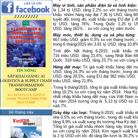
Máy vi tính, sản phẩm điện tử
và
linh kiện:
là 1,34 tỷ USD, tăng 2,2% so với tháng trước.
khẩu nhóm hàng này đạt 7,36 tỷ USD, tăng 6
tuyệt đối; trong đó, xuất khẩu sang EU đạt 1
tỷ USD, tăng 76%; Trung Quốc 1,25 tỷ US
USD, tăng 161%... so với cùng kỳ năm trước.
Máy móc, thiết bị, dụng cụ
và
phụ tùng:
667 triệu USD, giảm 0,3% so với tháng trước, 
trong 6 tháng/2015 lên 3,81 tỷ USD, tăng 10,8
Tính đến hết tháng 6-2015, xuất khẩu
716 triệu USD, tăng 21,6%; sang Nhật Bản:69
Quốc: 319 triệu USD, tăng 23,7% so với cùng 
Hàng dệt may:
Trị giá xuất khẩu hàng dệt m
USD, tăng 24,3% so với tháng trước; trong đó
USD, tăng 28,5%, sang EU đạt 382 triệu USD, 
triệu USD, tăng 21,8%.
Trong 6 tháng/2015, tổng trị giá xuất khẩu hà
tăng 10,2% so với cùng kỳ năm 2014. Hoa Kỳ, 
nhất nhập khẩu hàng dệt may của Việt Nam vớ
kỳ năm 2014 tương ứng là: 5,13 tỷ USD và 1
và4,7%.
Giày dép các loại:
Tháng 6-2015, xuất khẩu n
nhẹ 0,5% so với tháng trước, trong đó xuất kh
tăng 9,9% và xuất sang thị trường Hoa Kỳ đạt 
Tổng trị giá xuất khẩu nhóm hàng này trong 6
so với cùng kỳ năm 2014. Kim ngạch xuất khẩ
là 2 tỷ USD với tốc độ tăng lần lượt là 30,2% 