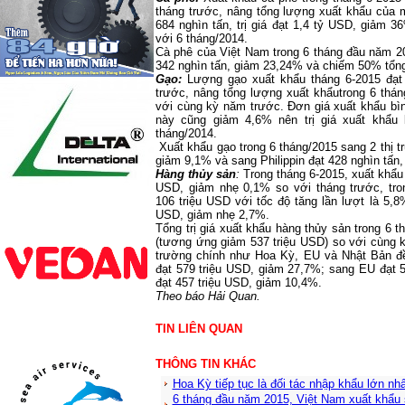
tháng trước, nâng tổng lượng xuất khẩu của 
684 nghìn tấn, trị giá đạt 1,4 tỷ USD, giảm 
với 6 tháng/2014.
Cà phê của Việt Nam trong 6 tháng đầu năm 
342 nghìn tấn, giảm 23,24% và chiếm 50% tổn
Gạo:
Lượng gạo xuất khẩu tháng 6-2015 đạt 
trước, nâng tổng lượng xuất khẩutrong 6 thán
với cùng kỳ năm trước. Đơn giá xuất khẩu bì
này cũng giảm 4,6% nên trị giá xuất khẩu
tháng/2014.
Xuất khẩu gạo trong 6 tháng/2015 sang 2 thị tr
giảm 9,1% và sang Philippin đạt 428 nghìn tấn
Hàng thủy sản
:
Trong tháng 6-2015, xuất khẩu
USD, giảm nhẹ 0,1% so với tháng trước, tr
106 triệu USD với tốc độ tăng lần lượt là 5,
USD, giảm nhẹ 2,7%.
Tổng trị giá xuất khẩu hàng thủy sản trong 6
(tương ứng giảm 537 triệu USD) so với cùng 
trường chính như Hoa Kỳ, EU và Nhật Bản đ
đạt 579 triệu USD, giảm 27,7%; sang EU đạt 
đạt 457 triệu USD, giảm 10,4%.
Theo báo Hải Quan.
TIN LIÊN QUAN
THÔNG TIN KHÁC
Hoa Kỳ tiếp tục là đối tác nhập khẩu lớn nh
6 tháng đầu năm 2015, Việt Nam xuất khẩu