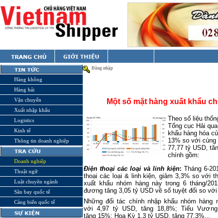
Đăng nhập
Hàng không
Hàng hải
Vận chuyển
Một số mặt hàng xuất khẩu ch
Xuất nhập khẩu
Theo số liệu thố
Logistics
Tổng cục Hải qua
Kinh tế
khẩu hàng hóa củ
13% so với cùng 
Thông tin doanh nghiệp
77,77 tỷ USD, tă
chính gồm:
Doanh nghiệp
Điện thoại các loại
và
linh kiện
:
Tháng 6-201
Thuật ngữ
thoại các loại & linh kiện, giảm 3,3% so với
Luật chuyên ngành
xuất khẩu nhóm hàng này trong 6 tháng/201
đương tăng 3,05 tỷ USD về số tuyệt đối so vớ
Sân bay quốc tế
Những đối tác chính nhập khẩu nhóm hàng n
Cảng biển quốc tế
với 4,97 tỷ USD, tăng 18,8%; Tiểu Vương
tăng 15%; Hoa Kỳ 1,3 tỷ USD, tăng 77,3%...