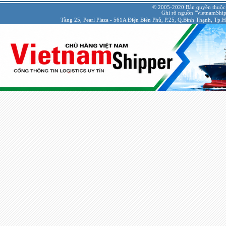
© 2005-2020 Bản quyền thuộc
Ghi rõ nguồn "VietnamShipp
Tầng 25, Pearl Plaza - 561A Điện Biên Phủ, P.25, Q.Bình Thạnh, Tp.