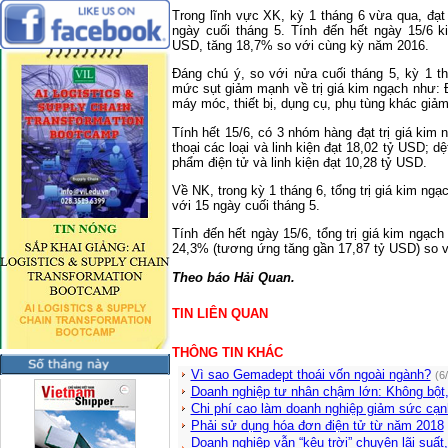
Trong lĩnh vực XK, kỳ 1 tháng 6 vừa qua, đạ
ngày cuối tháng 5. Tính đến hết ngày 15/6 
USD, tăng 18,7% so với cùng kỳ năm 2016.
Đáng chú ý, so với nửa cuối tháng 5, kỳ 1 
mức sụt giảm mạnh về trị giá kim ngạch như: Đ
máy móc, thiết bị, dụng cụ, phụ tùng khác giảm
Tính hết 15/6, có 3 nhóm hàng đạt trị giá kim
thoại các loại và linh kiện đạt 18,02 tỷ USD; d
phẩm điện tử và linh kiện đạt 10,28 tỷ USD.
Về NK, trong kỳ 1 tháng 6, tổng trị giá kim n
với 15 ngày cuối tháng 5.
Tính đến hết ngày 15/6, tổng trị giá kim ngạ
24,3% (tương ứng tăng gần 17,87 tỷ USD) so 
Theo báo Hải Quan.
TIN LIÊN QUAN
THÔNG TIN KHÁC
Vì sao Gemadept thoái vốn ngoài ngành?
(6
Doanh nghiệp tư nhân chậm lớn: Không bột,
Chi phí cao làm doanh nghiệp giảm sức cạn
Phải sử dụng hóa đơn điện tử từ năm 2018
Doanh nghiệp vẫn “kêu trời” chuyện lãi suất