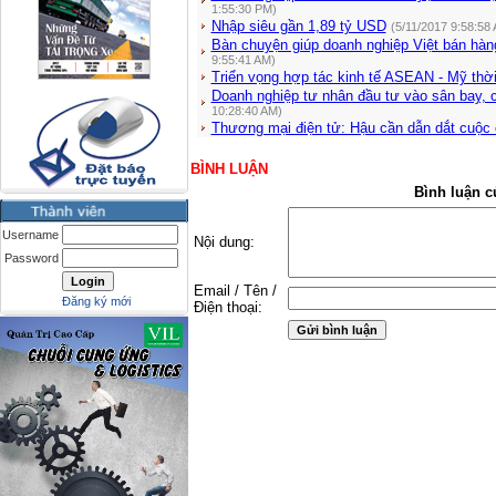
1:55:30 PM)
Nhập siêu gần 1,89 tỷ USD
(5/11/2017 9:58:58
Bàn chuyện giúp doanh nghiệp Việt bán hàn
9:55:41 AM)
Triển vọng hợp tác kinh tế ASEAN - Mỹ thờ
Doanh nghiệp tư nhân đầu tư vào sân bay, c
10:28:40 AM)
Thương mại điện tử: Hậu cần dẫn dắt cuộc 
BÌNH LUẬN
Bình luận c
Username
Nội dung:
Password
Email / Tên /
Đăng ký mới
Điện thoại: