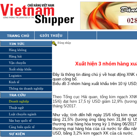
Đăng nhập
Hàng không
Hàng hải
Vận chuyển
Xuất hiện 3 nhóm hàng xu
Xuất nhập khẩu
Đây là thông tin đáng chú ý về hoạt động XN
Logistics
quan công bố.
Kinh tế
Biểu đồ 3 nhóm hàng xuất khẩu trên 10 tỷ USD, 
Thông tin doanh nghiệp
Theo Tổng cục Hải quan, tổng kim ngạch XNK 
15/6) đạt hơn 17,5 tỷ USD giảm 12,9% (tương
Doanh nghiệp
tháng 5/2017.
Thuật ngữ
Luật chuyên ngành
Như vậy, tính đến hết ngày 15/6 tổng kim ng
tăng 21,5% (tương ứng tăng hơn 31,84 tỷ U
Sân bay quốc tế
thương mại hàng hóa trong kỳ 1 tháng 06/2017
Cảng biển quốc tế
thương mại hàng hóa của cả nước từ đầu năm
USD, bằng 3,2% kim ngạch XK của cả nước.