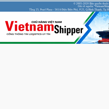
© 2005-2020 Bản quyền thuộc
Ghi rõ nguồn "VietnamShipp
Tầng 25, Pearl Plaza - 561A Điện Biên Phủ, P.25, Q.Bình Thạnh, Tp.