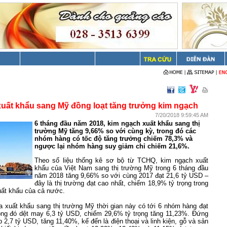
uất khẩu sang Mỹ đồng loạt tăng trưởng kim ngạch
7/20/2018 9:59:45 AM
6 tháng đầu năm 2018, kim ngạch xuất khẩu sang thị
trường Mỹ tăng 9,66% so với cùng kỳ, trong đó các
nhóm hàng có tốc độ tăng trưởng chiếm 78,3% và
ngược lại nhóm hàng suy giảm chỉ chiếm 21,6%.
Theo số liệu thống kê sơ bộ từ TCHQ, kim ngạch xuất
khẩu của Việt Nam sang thị trường Mỹ trong 6 tháng đầu
năm 2018 tăng 9,66% so với cùng 2017 đạt 21,6 tỷ USD –
đây là thị trường đạt cao nhất, chiếm 18,9% tỷ trọng trong
uất khẩu của cả nước.
a xuất khẩu sang thị trường Mỹ thời gian này có tới 6 nhóm hàng đạt
rong đó dệt may 6,3 tỷ USD, chiếm 29,6% tỷ trọng tăng 11,23%. Đứng
p 2,7 tỷ USD, tăng 11,40%, kế đến là điện thoại và linh kiện, gỗ và sản