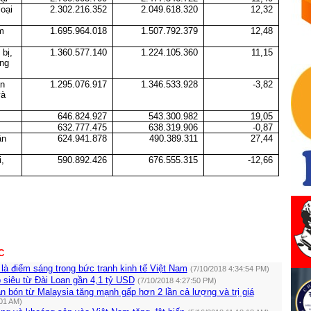
loại
2.302.216.352
2.049.618.320
12,32
m
1.695.964.018
1.507.792.379
12,48
 bị,
1.360.577.140
1.224.105.360
11,15
ùng
ản
1.295.076.917
1.346.533.928
-3,82
và
646.824.927
543.300.982
19,05
632.777.475
638.319.906
-0,87
ận
624.941.878
490.389.311
27,44
i,
590.892.426
676.555.315
-12,66
C
là điểm sáng trong bức tranh kinh tế Việt Nam
(7/10/2018 4:34:54 PM)
 siêu từ Đài Loan gần 4,1 tỷ USD
(7/10/2018 4:27:50 PM)
 bón từ Malaysia tăng mạnh gấp hơn 2 lần cả lượng và trị giá
:01 AM)