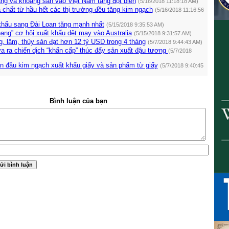
ng và khoáng sản vào Việt Nam tăng đột biến
(5/16/2018 11:18:18 AM)
chất từ hầu hết các thị trường đều tăng kim ngạch
(5/16/2018 11:16:56
khẩu sang Đài Loan tăng mạnh nhất
(5/15/2018 9:35:53 AM)
ng” cơ hội xuất khẩu dệt may vào Australia
(5/15/2018 9:31:57 AM)
, lâm, thủy sản đạt hơn 12 tỷ USD trong 4 tháng
(5/7/2018 9:44:43 AM)
a ra chiến dịch “khẩn cấp” thúc đẩy sản xuất đậu tương
(5/7/2018
n đầu kim ngạch xuất khẩu giấy và sản phẩm từ giấy
(5/7/2018 9:40:45
Bình luận của bạn