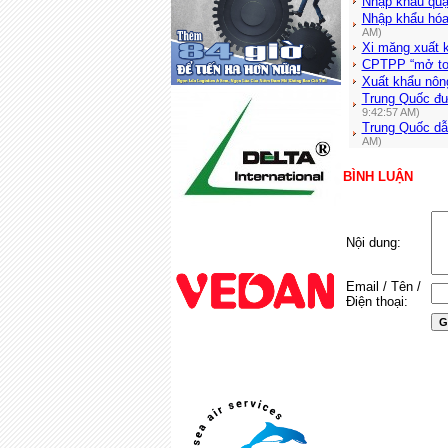
Nhập khẩu quặ
Nhập khẩu hóa 
AM)
Xi măng xuất 
CPTPP “mở toa
Xuất khẩu nông
Trung Quốc đư
9:42:57 AM)
Trung Quốc dẫ
AM)
BÌNH LUẬN
Nội dung:
Email / Tên /
Điện thoại: