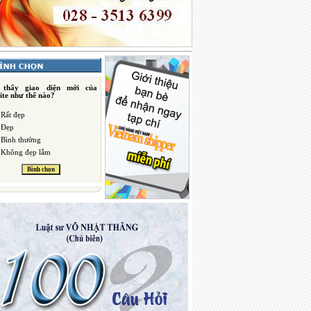
 thấy giao diện mới của
ite như thế nào?
Rất đẹp
Đẹp
Bình thường
Không đẹp lắm