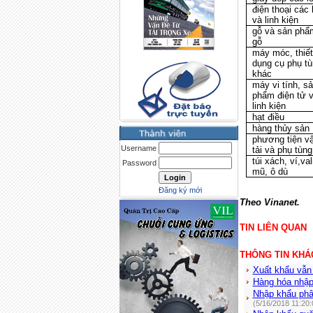
điện thoại các 
và linh kiện
gỗ và sản phẩ
gỗ
máy móc, thiết
dụng cụ phụ t
khác
máy vi tính, s
phẩm điện tử 
linh kiện
hạt điều
hàng thủy sản
phương tiện v
Username
tải và phụ tùng
túi xách, ví,val
Password
mũ, ô dù
Đăng ký mới
Theo Vinanet.
TIN LIÊN QUAN
THÔNG TIN KHÁ
Xuất khẩu vẫn 
Hàng hóa nhập
Nhập khẩu phân
(5/16/2018 11:20