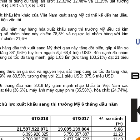
iết bị dụng cụ tăng lần lượt 12,32%; 12,48% và 11,15% đạt tương
,6 tỷ USD và 1,3 tỷ USD.
t khẩu lớn khác của Việt Nam xuất sang Mỹ có thể kể đến hạt điều,
tiện vận tải…
 đầu năm nay hàng hóa xuất khẩu sang thị trường Mỹ đều có kim
ng số nhóm hàng này chiếm 78,3% và ngược lại nhóm hàng với kim
hỉ chiếm 21,6%.
hàng dầu thô xuất sang Mỹ thời gian này tăng đột biến, gấp 4 lần so
 tăng 381,95%) tuy kim ngạch đạt 68,4 triệu USD. Bên cạnh đó nhóm
ũng có tốc độ tăng mạnh, gấp 1,03 lần (tức tăng 103,21%) đạt 21 triệu
ng thức ăn gia súc và nguyên liệu, sắt thép cũng có tốc độ tăng khá,
19% và 83,53% tương ứng với 21,1 triệu USD; 375,6 triệu USD.
g 6 tháng đầu năm 2018 Mỹ giảm mạnh nhập khẩu từ Việt Nam các
ạt tiêu (36,6%), máy ảnh máy quay phim (35,56%), hóa chất (24,74%),
….
hủ lực xuất khẩu sang thị trường Mỹ 6 tháng đầu năm
6T/2018
6T/2017
+/- so sánh
(%)
21.597.922.071
19.695.139.804
9,66
6.395.920.325
5.750.357.887
11,23
ại
2.760.003.700
2.477.546.722
11,40