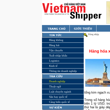
Đăng nhập
Hàng không
Hàng hải
Vận chuyển
Hàng hóa x
Xuất nhập khẩu
Logistics
Kinh tế
Thông tin doanh nghiệp
Doanh nghiệp
Thuật ngữ
Luật chuyên ngành
tổng kim ngạch x
Sân bay quốc tế
Trong số hàng hó
Cảng biển quốc tế
trên 1 tỷ USD, t
thứ hai là giày dé