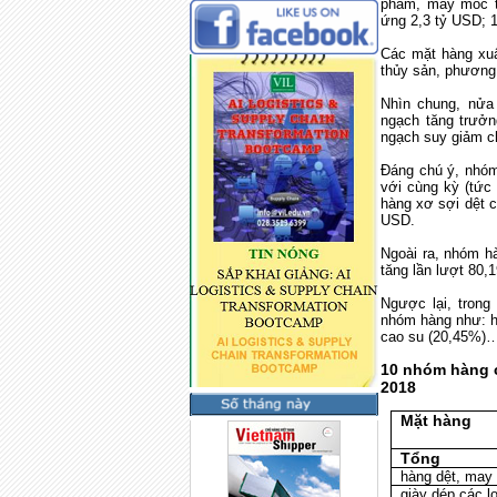
phẩm, máy móc th
ứng 2,3 tỷ USD; 1
Các mặt hàng xuấ
thủy sản, phương 
Nhìn chung, nửa
ngạch tăng trưở
ngạch suy giảm c
Đáng chú ý, nhóm 
với cùng kỳ (tức
hàng xơ sợi dệt c
USD.
Ngoài ra, nhóm hà
tăng lần lượt 80,
Ngược lại, tron
nhóm hàng như: h
cao su (20,45%)
10 nhóm hàng c
2018
Mặt hàng
Tổng
hàng dệt, may
giày dép các lo