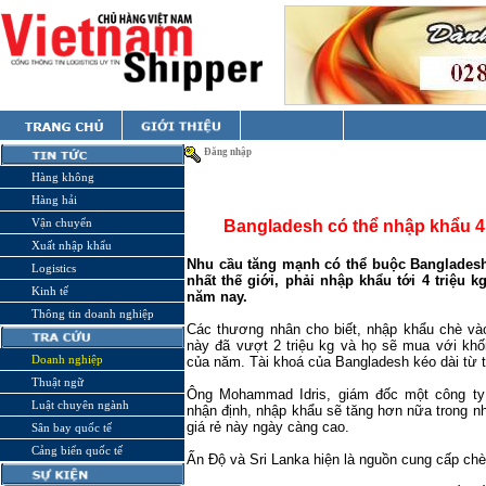
Đăng nhập
Hàng không
Hàng hải
Vận chuyển
Bangladesh có thể nhập khẩu 4 
Xuất nhập khẩu
Nhu cầu tăng mạnh có thể buộc Bangladesh
Logistics
nhất thế giới, phải nhập khẩu tới 4 triệu 
Kinh tế
năm nay.
Thông tin doanh nghiệp
Các thương nhân cho biết, nhập khẩu chè vào
này đã vượt 2 triệu kg và họ sẽ mua với khố
Doanh nghiệp
của năm. Tài khoá của
Bangladesh
kéo dài từ 
Thuật ngữ
Ông Mohammad Idris, giám đốc một công ty
Luật chuyên ngành
nhận định, nhập khẩu sẽ tăng hơn nữa trong n
giá rẻ này ngày càng cao.
Sân bay quốc tế
Cảng biển quốc tế
Ấn Độ và
Sri Lanka
hiện là nguồn cung cấp ch