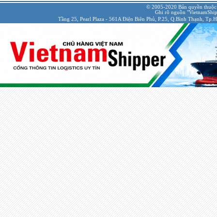
© 2005-2020 Bản quyền thuộc
Ghi rõ nguồn "VietnamShipp
Tầng 25, Pearl Plaza - 561A Điện Biên Phủ, P.25, Q.Bình Thạnh, Tp.