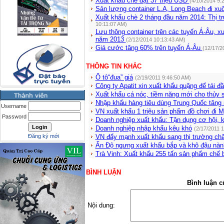
Xuất khẩu chè đạt 37 triệu USD
(4/10/2014 9:
Sản lượng container L.A, Long Beach đi x
Xuất khẩu chè 2 tháng đầu năm 2014: Thị t
10:11:07 AM)
Lưu thông container trên các tuyến Á-Âu, 
năm 2013
(2/12/2014 10:13:43 AM)
Giá cước tăng 60% trên tuyến Á-Âu
(12/17/2
THÔNG TIN KHÁC
Ô tô“đua” giá
(2/19/2011 9:46:50 AM)
Công ty Apatit xin xuất khẩu quặng để tái đ
Xuất khẩu cá nóc, tiềm năng mới cho thủy 
Nhập khẩu hàng tiêu dùng Trung Quốc tăng
Username
VN xuất khẩu 1 triệu sản phẩm đồ chơi đi 
Password
Doanh nghiệp xuất khẩu: Tận dụng cơ hội, k
Doanh nghiệp nhập khẩu kêu khó
(2/17/2011 
Đăng ký mới
VN đẩy mạnh xuất khẩu sang thị trường ch
Ấn Độ ngưng xuất khẩu bắp và khô đậu nà
Trà Vinh: Xuất khẩu 255 tấn sản phẩm chế b
BÌNH LUẬN
Bình luận c
Nội dung: