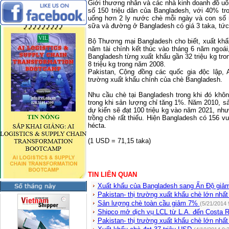
Giới thương nhân và các nhà kinh doanh đồ uố
số 150 triệu dân của Bangladesh, với 40% tr
uống hơn 2 ly nước chè mỗi ngày và con số 
sữa và đường ở
Bangladesh
có giá 3 taka, tứ
Bộ Thương mại Bangladesh cho biết, xuất khẩu
năm tài chính kết thúc vào tháng 6 năm ngoái
Bangladesh từng xuất khẩu gần 32 triệu kg tro
8 triệu kg trong năm 2008.
Pakistan
, Cộng đồng các quốc gia độc lập, 
trường xuất khẩu chính của chè
Bangladesh
.
Nhu cầu chè tại Bangladesh trong khi đó khô
trong khi sản lượng chỉ tăng 1%. Năm 2010, s
dự kiến sẽ đạt 100 triệu kg vào năm 2021, như
trồng chè rất thiếu. Hiện
Bangladesh
có 156 vư
hécta.
(1 USD = 71,15 taka)
TIN LIÊN QUAN
Xuất khẩu của Bangladesh sang Ấn Độ gi
Pakistan- thị trường xuất khẩu chè lớn nhấ
Sản lượng chè toàn cầu giảm 7%
(5/21/2014 
Shipco mở dịch vụ LCL từ L.A. đến Costa 
Pakistan- thị trường xuất khẩu chè lớn nhấ