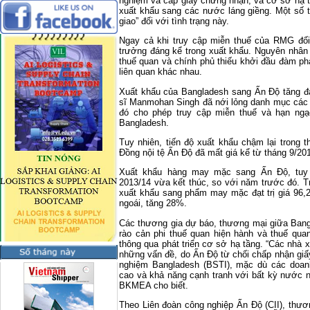
nghiệm và cấp giấy chứng nhận, và cơ sở hạ t
xuất khẩu sang các nước láng giềng. Một số tr
giao” đối với tình trạng này.
Ngay cả khi truy cập miễn thuế của RMG đối
trưởng đáng kể trong xuất khẩu. Nguyên nhân 
thuế quan và chính phủ thiếu khởi đầu đàm ph
liên quan khác nhau.
Xuất khẩu của Bangladesh sang Ấn Độ tăng đá
sĩ Manmohan Singh đã nới lỏng danh mục các
đó cho phép truy cập miễn thuế và hạn ng
Bangladesh.
Tuy nhiên, tiến độ xuất khẩu chậm lại trong 
Đồng nội tệ Ấn Độ đã mất giá kể từ tháng 9/20
Xuất khẩu hàng may mặc sang Ấn Độ, tuy n
2013/14 vừa kết thúc, so với năm trước đó. T
xuất khẩu sang phẩm may mặc đạt trị giá 96,
ngoái, tăng 28%.
Các thương gia dự báo, thương mại giữa Bang
rào cản phi thuế quan hiện hành và thuế qua
thông qua phát triển cơ sở hạ tầng. “Các nhà
những vấn đề, do Ấn Độ từ chối chấp nhận giấ
nghiệm Bangladesh (BSTI), mặc dù các doanh
cao và khả năng cạnh tranh với bất kỳ nước
BKMEA cho biết.
Theo Liên đoàn công nghiệp Ấn Độ (CII), thươn