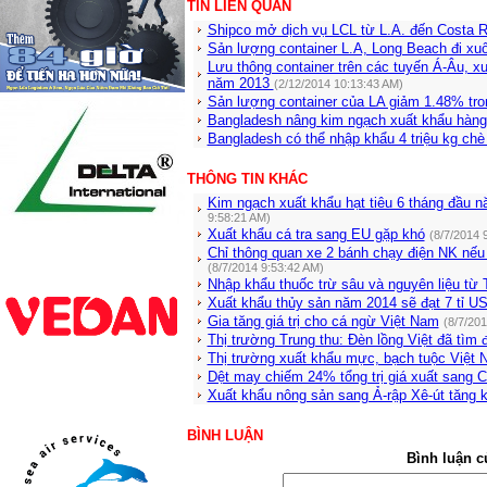
TIN LIÊN QUAN
Shipco mở dịch vụ LCL từ L.A. đến Costa 
Sản lượng container L.A, Long Beach đi x
Lưu thông container trên các tuyến Á-Âu, 
năm 2013
(2/12/2014 10:13:43 AM)
Sản lượng container của LA giảm 1.48% tro
Bangladesh nâng kim ngạch xuất khẩu hàn
Bangladesh có thể nhập khẩu 4 triệu kg ch
THÔNG TIN KHÁC
Kim ngạch xuất khẩu hạt tiêu 6 tháng đầu n
9:58:21 AM)
Xuất khẩu cá tra sang EU gặp khó
(8/7/2014 
Chỉ thông quan xe 2 bánh chạy điện NK nế
(8/7/2014 9:53:42 AM)
Nhập khẩu thuốc trừ sâu và nguyên liệu từ
Xuất khẩu thủy sản năm 2014 sẽ đạt 7 tỉ U
Gia tăng giá trị cho cá ngừ Việt Nam
(8/7/20
Thị trường Trung thu: Đèn lồng Việt đã tìm
Thị trường xuất khẩu mực, bạch tuộc Việt N
Dệt may chiếm 24% tổng trị giá xuất sang 
Xuất khẩu nông sản sang Ả-rập Xê-út tăng 
BÌNH LUẬN
Bình luận c