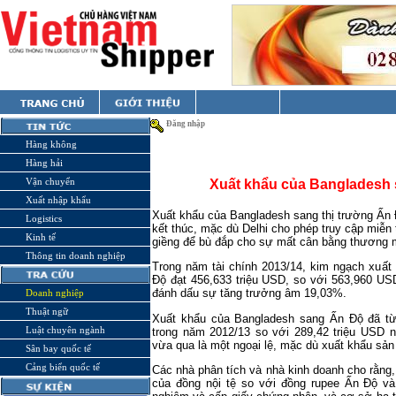
Đăng nhập
Hàng không
Hàng hải
Vận chuyển
Xuất khẩu của Bangladesh
Xuất nhập khẩu
Xuất khẩu của Bangladesh sang thị trường Ấn 
Logistics
kết thúc, mặc dù Delhi cho phép truy cập miễ
Kinh tế
giềng để bù đắp cho sự mất cân bằng thương 
Thông tin doanh nghiệp
Trong năm tài chính 2013/14, kim ngạch xuấ
Độ đạt 456,633 triệu USD, so với 563,960 US
đánh dấu sự tăng trưởng âm 19,03%.
Doanh nghiệp
Thuật ngữ
Xuất khẩu của Bangladesh sang Ấn Độ đã từ
Luật chuyên ngành
trong năm 2012/13 so với 289,42 triệu USD 
vừa qua là một ngoại lệ, mặc dù xuất khẩu s
Sân bay quốc tế
Cảng biển quốc tế
Các nhà phân tích và nhà kinh doanh cho rằng
của đồng nội tệ so với đồng rupee Ấn Độ và