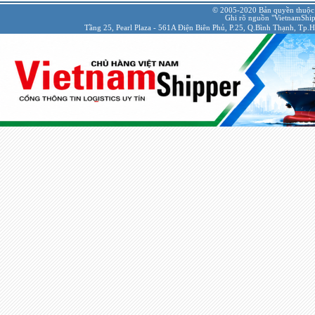
© 2005-2020 Bản quyền thuộc
Ghi rõ nguồn "VietnamShipp
Tầng 25, Pearl Plaza - 561A Điện Biên Phủ, P.25, Q.Bình Thạnh, Tp.