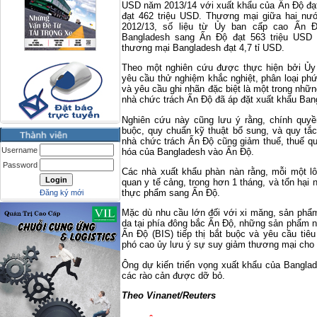
USD năm 2013/14 với xuất khẩu của Ấn Độ đạt
đạt 462 triệu USD. Thương mại giữa hai nướ
2012/13, số liệu từ Ủy ban cấp cao Ấn Đ
Bangladesh sang Ấn Độ đạt 563 triệu USD t
thương mại Bangladesh đạt 4,7 tỉ USD.
Theo một nghiên cứu được thực hiện bởi Ủy 
yêu cầu thử nghiệm khắc nghiệt, phân loại ph
và yêu cầu ghi nhãn đặc biệt là một trong nhữ
nhà chức trách Ấn Độ đã áp đặt xuất khẩu Ban
Nghiên cứu này cũng lưu ý rằng, chính quyề
buộc, quy chuẩn kỹ thuật bổ sung, và quy tắ
nhà chức trách Ấn Độ cũng giảm thuế, thuế q
Username
hóa của Bangladesh vào Ấn Độ.
Password
Các nhà xuất khẩu phàn nàn rằng, mỗi một l
quan y tế cảng, trong hơn 1 tháng, và tổn hại
thực phẩm sang Ấn Độ.
Đăng ký mới
Mặc dù nhu cầu lớn đối với xi măng, sản phẩm
da tại phía đông bắc Ấn Độ, những sản phẩm n
Ấn Độ (BIS) tiếp thị bắt buộc và yêu cầu ti
phó cao ủy lưu ý sự suy giảm thương mại cho 
Ông dự kiến triển vọng xuất khẩu của Bangla
các rào cản được dỡ bỏ.
Theo Vinanet/Reuters