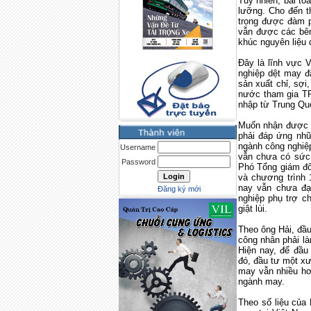
Tuy nhiên, bài t
lưỡng. Cho đến t
trọng được đàm 
vẫn được các bên
khúc nguyên liệu 
Đây là lĩnh vực 
nghiệp dệt may đã
sản xuất chỉ, sợi
nước tham gia TP
nhập từ Trung Q
Muốn nhận được s
phải đáp ứng nhữ
ngành công nghiệp
Username
vẫn chưa có sức 
Password
Phó Tổng giám đ
và chương trình 
nay vẫn chưa đạ
Đăng ký mới
nghiệp phụ trợ c
giật lùi.
Theo ông Hải, đầu
công nhân phải làn
Hiện nay, để đầu
đó, đầu tư một xư
may vẫn nhiều hơ
ngành may.
Theo số liệu của