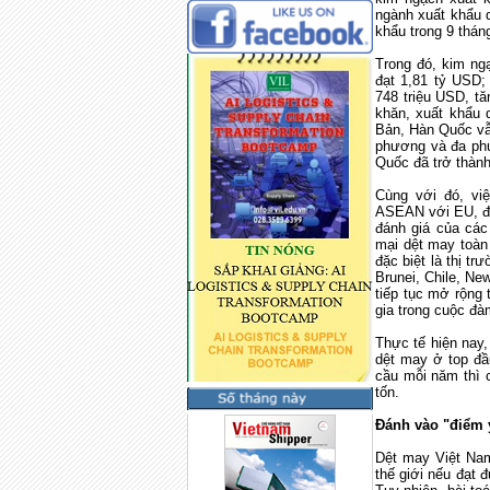
ngành xuất khẩu q
khẩu trong 9 thá
Trong đó, kim ng
đạt 1,81 tỷ USD;
748 triệu USD, tă
khăn, xuất khẩu 
Bản, Hàn Quốc vẫ
phương và đa ph
Quốc đã trở thành
Cùng với đó, vi
ASEAN với EU, đặ
đánh giá của các
mại dệt may toàn 
đặc biệt là thị t
Brunei, Chile, Ne
tiếp tục mở rộng
gia trong cuộc đà
Thực tế hiện nay
dệt may ở top đầ
cầu mỗi năm thì 
tốn.
Đánh vào "điểm 
Dệt may Việt
Na
thế giới nếu đạt 