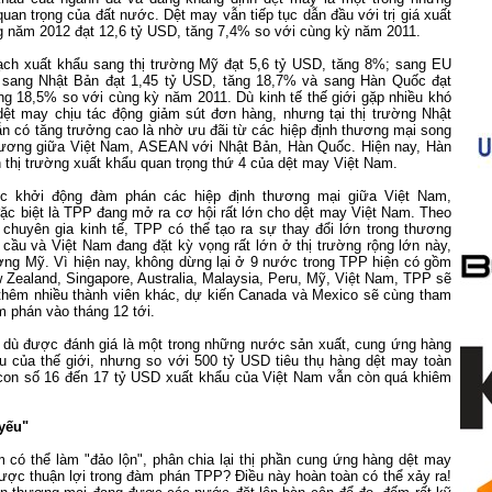
uan trọng của đất nước. Dệt may vẫn tiếp tục dẫn đầu với trị giá xuất
ng năm 2012 đạt 12,6 tỷ USD, tăng 7,4% so với cùng kỳ năm 2011.
ạch xuất khẩu sang thị trường Mỹ đạt 5,6 tỷ USD, tăng 8%; sang EU
 sang Nhật Bản đạt 1,45 tỷ USD, tăng 18,7% và sang Hàn Quốc đạt
ng 18,5% so với cùng kỳ năm 2011. Dù kinh tế thế giới gặp nhiều khó
dệt may chịu tác động giảm sút đơn hàng, nhưng tại thị trường Nhật
n có tăng trưởng cao là nhờ ưu đãi từ các hiệp định thương mại song
ương giữa Việt
Nam
, ASEAN với Nhật Bản, Hàn Quốc. Hiện nay, Hàn
 thị trường xuất khẩu quan trọng thứ 4 của dệt may Việt
Nam
.
ệc khởi động đàm phán các hiệp định thương mại giữa Việt
Nam
,
c biệt là TPP đang mở ra cơ hội rất lớn cho dệt may Việt
Nam
. Theo
 chuyên gia kinh tế, TPP có thể tạo ra sự thay đổi lớn trong thương
cầu và Việt Nam đang đặt kỳ vọng rất lớn ở thị trường rộng lớn này,
rường Mỹ. Vì hiện nay, không dừng lại ở 9 nước trong TPP hiện có gồm
w Zealand, Singapore, Australia, Malaysia, Peru, Mỹ, Việt Nam, TPP sẽ
 thêm nhiều thành viên khác, dự kiến Canada và Mexico sẽ cùng tham
m phán vào tháng 12 tới.
, dù được đánh giá là một trong những nước sản xuất, cung ứng hàng
u của thế giới, nhưng so với 500 tỷ USD tiêu thụ hàng dệt may toàn
con số 16 đến 17 tỷ USD xuất khẩu của Việt Nam vẫn còn quá khiêm
yếu"
m
có thể làm "đảo lộn", phân chia lại thị phần cung ứng hàng dệt may
được thuận lợi trong đàm phán TPP? Điều này hoàn toàn có thể xảy ra!