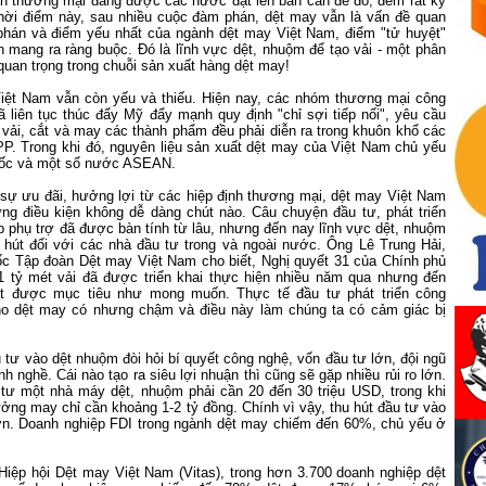
oán thương mại đang được các nước đặt lên bàn cân để đo, đếm rất kỹ
hời điểm này, sau nhiều cuộc đàm phán, dệt may vẫn là vấn đề quan
phán và điểm yếu nhất của ngành dệt may Việt
Nam
, điểm "tử huyệt"
 mang ra ràng buộc. Đó là lĩnh vực dệt, nhuộm để tạo vải - một phân
quan trọng trong chuỗi sản xuất hàng dệt may!
Việt
Nam
vẫn còn yếu và thiếu. Hiện nay, các nhóm thương mại công
 liên tục thúc đẩy Mỹ đẩy mạnh quy định "chỉ sợi tiếp nối", yêu cầu
, vải, cắt và may các thành phẩm đều phải diễn ra trong khuôn khổ các
P. Trong khi đó, nguyên liệu sản xuất dệt may của Việt
Nam
chủ yếu
uốc và một số nước ASEAN.
ự ưu đãi, hưởng lợi từ các hiệp định thương mại, dệt may Việt
Nam
ng điều kiện không dễ dàng chút nào. Câu chuyện đầu tư, phát triển
 phụ trợ đã được bàn tính từ lâu, nhưng đến nay lĩnh vực dệt, nhuộm
hút đối với các nhà đầu tư trong và ngoài nước. Ông Lê Trung Hải,
ốc Tập đoàn Dệt may Việt
Nam
cho biết, Nghị quyết 31 của Chính phủ
1 tỷ mét vải đã được triển khai thực hiện nhiều năm qua nhưng đến
t được mục tiêu như mong muốn. Thực tế đầu tư phát triển công
ho dệt may có nhưng chậm và điều này làm chúng ta có cảm giác bị
 tư vào dệt nhuộm đòi hỏi bí quyết công nghệ, vốn đầu tư lớn, đội ngũ
h nghề. Cái nào tạo ra siêu lợi nhuận thì cũng sẽ gặp nhiều rủi ro lớn.
 tư một nhà máy dệt, nhuộm phải cần 20 đến 30 triệu USD, trong khi
ởng may chỉ cần khoảng 1-2 tỷ đồng. Chính vì vậy, thu hút đầu tư vào
n. Doanh nghiệp FDI trong ngành dệt may chiếm đến 60%, chủ yếu ở
 Hiệp hội Dệt may Việt
Nam
(Vitas), trong hơn 3.700 doanh nghiệp dệt