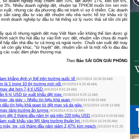
, số doanh nghiệp may chiếm đến 70%, dệt được 17%, kéo sợi 6%,
rợ 3%. Nhiều doanh nghiệp dệt, nhuộm tại TPHCM muốn tìm nơi mới
ản xuất, nhưng các địa phương đều né tránh vì sợ ô nhiễm. Các doanh
họ sẵn sàng đầu tư vào dệt nhuộm nếu nhà nước hỗ trợ khâu xử lý
 mình doanh nghiệp tự đầu tư hệ thống xử lý nước thải sẽ tốn chi phí
hấy quá rõ nhưng ngành dệt may Việt
Nam
vẫn không thể làm được gì
hính sách thu hút đầu tư vào lĩnh vực dệt, nhuộm vẫn chưa đủ mạnh
hể hấp dẫn nhà đầu tư cả trong và ngoài nước. Chuỗi sản xuất dệt may
sẽ còn gãy khúc, "tử huyệt" dệt, nhuộm vẫn sẽ là một nỗi lo đau đáu
g các cuộc đàm phán thương mại.
Theo
Báo SÀI GÒN GIẢI PHÓNG
am khẳng định vị thế trên trường quốc tế
(6/17/2014 10:34:59 AM)
 là 1 trong 10 thị trường mới nổi
(6/10/2014 9:25:46 AM)
 may đạt hơn 7,4 tỉ USD
(6/5/2014 9:51:24 AM)
ần 6 tỷ USD từ xuất khẩu dệt may
(5/28/2014 9:25:12 AM)
may, da giày – Nhiều tín hiệu khả quan
(5/19/2014 8:48:55 AM)
 dấu tín hiệu khả quan từ dệt may và da giày
(5/12/2014 10:08:13 AM)
 may tăng trưởng ấn tượng
(4/16/2014 9:31:32 AM)
ợi dệt 2 tháng đầu năm trị giá trên 220 triệu USD
(4/3/2014 9:43:58 AM)
Nam xuất khẩu vào Mỹ tăng trưởng thuận lợi
(3/11/2014 10:24:05 AM)
g mây, tre, cói tháng đầu năm giảm 2,47% kim ngạch
(3/1/2014 9:21:25