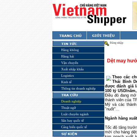
Đăng nhập
Hàng không
Hàng hải
Dệt may hưởn
Vận chuyển
Xuất nhập khẩu
Logistics
Theo các ch
Thái Bình D
Kinh tế
được đánh giá l
Thông tin doanh nghiệp
100 tỷ USD/năm,
Điều đó đang mở 
thành viên của TP
Doanh nghiệp
Mỹ và các thành
Thuật ngữ
"nuốt"...
Luật chuyên ngành
Ngành hàng xuất
Sân bay quốc tế
Cảng biển quốc tế
Tốc độ tăng trưở
mới cho hàng dệ
kim ngạch xuất 