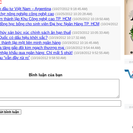
C
n đầu tư Việt Nam – Argentina
(10/27/2012 9:18:45 AM)
chợ nông nghiệp công nghệ cao
(10/25/2012 10:20:28 AM)
m thành lập Khu Công nghệ cao TP. HCM
(10/25/2012 10:19:50 AM)
 dồng học bổng cho sinh viên Đại học Ngân Hàng TP. HCM
(10/24/2012
thủy sản bức xúc chính sách ân hạn thuế
(10/23/2012 10:05:33 AM)
Quốc có dấu hiệu khởi sắc?
(10/19/2012 10:17:32 AM)
thành lập một liên minh ngân hàng
(10/19/2012 10:16:45 AM)
ia tăng gấp đôi kim ngạch thương mại
(10/18/2012 9:54:44 AM)
nhập khẩu qua ngân hàng: Chỉ mất 5 phút!
(10/18/2012 9:52:55 AM)
u “vẫn đầy rủi ro”
(10/16/2012 9:58:50 AM)
Bình luận của bạn