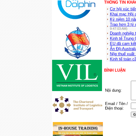
THÔNG TIN KHÁ
Cơ hội xúc tiế
Khai mạc Hội 
Kỷ niệm 10 nă
Trao hơn 3 tỷ
9:47:03 AM)
Doanh nghiệp 
Kinh tế Trung 
EU đã cam kết 
Ấn Độ-Austral
Nộp thuế xuất 
Kinh tế toàn cầ
BÌNH LUẬN
Nội dung:
Email / Tên /
Điện thoại: