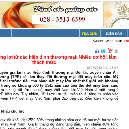
g lợi từ các hiệp định thương mại: Nhiều cơ hội, lắm
thách thức
10/27/2012 9:21:23 AM
uyên gia kinh tế, Hiệp định thương mại Đối tác xuyên châu Á -
ương (TPP) sẽ làm thay đổi thương mại dệt may toàn cầu. Mỹ
à thị trường tiêu thụ hàng dệt may lớn nhất thế giới với khoảng
 trong số khoảng 500 tỷ USD/năm của tiêu thụ dệt may toàn cầu.
ra cơ hội rất lớn cho dệt may Việt
Nam
khi Việt
Nam
là một trong 9
P hiện nay. Tuy nhiên, để được ưu đãi, miễn thuế, tăng thị phần vào
 viên TPP, dệt may Việt
Nam
phải đáp ứng các điều kiện không dễ
 khẩu chủ lực
ng xuất khẩu đạt 25%-30% trong những năm qua đã tạo một bước tiến
t may Việt
Nam
. Giá trị thặng dư đang tăng dần, hiện chiếm 40% tổng
khẩu của ngành đã và đang khẳng định dệt may là một trong những