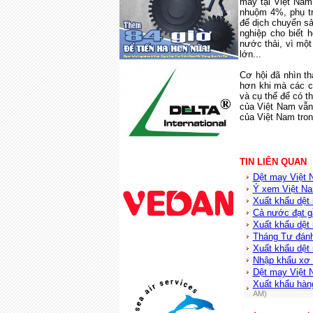
may tại Việt
Nam
nhuộm 4%, phụ t
để dịch chuyển s
nghiệp cho biết 
nước thải, vì một
lớn...
Cơ hội đã nhìn t
hơn khi mà các c
và cụ thể để có t
của Việt
Nam
vẫn 
của Việt
Nam
tron
TIN LIÊN QUAN
Dệt may Việt N
Ý xem Việt Nam
Xuất khẩu dệt
Cả nước đạt g
Xuất khẩu dệt 
Tháng Tư đánh
Xuất khẩu dệt
Nhập khẩu xơ s
Dệt may Việt 
Xuất khẩu hàn
AM)