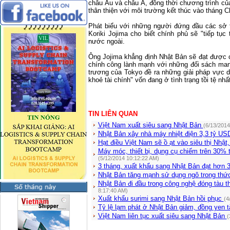
châu Âu và châu Á, đồng thời chương trình củ
thân thiện với môi trường kết thúc vào tháng C
Phát biểu với những người đứng đầu các sở t
Koriki Jojima cho biết chính phủ sẽ "tiếp tục
nước ngoài.
Ông Jojima khẳng định Nhật Bản sẽ đạt được cả
chính công lành mạnh với những đối sách mang
trương của Tokyo đề ra những giải pháp vực d
khoẻ tài chính" vốn đang ở tình trạng tồi tệ nhấ
TIN LIÊN QUAN
Việt Nam xuất siêu sang Nhật Bản
(6/13/2014
Nhật Bản xây nhà máy nhiệt điện 3,3 tỷ US
Hạt điều Việt Nam sẽ ồ ạt vào siêu thị Nhậ
Máy móc, thiết bị, dụng cụ chiếm trên 30%
(5/12/2014 10:12:22 AM)
3 tháng, xuất khẩu sang Nhật Bản đạt hơn 
Nhật Bản tăng mạnh sử dụng ngô trong thứ
Nhật Bản đi đầu trong công nghệ đóng tàu t
8:17:40 AM)
Xuất khẩu surimi sang Nhật Bản hồi phục
(4
Tỷ lệ lạm phát ở Nhật Bản giảm, đồng yen 
Việt Nam liên tục xuất siêu sang Nhật Bản
(