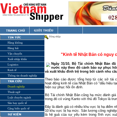
Đăng nhập
Hàng không
Hàng hải
Vận chuyển
"Kinh tế Nhật Bản có nguy 
Xuất nhập khẩu
Ngày 31/10, Bộ Tài chính Nhật Bản đã
Logistics
nước này theo đó cảnh báo sự phục hồi
Kinh tế
và xuất khẩu đình trệ trong bối cảnh nhu c
Thông tin doanh nghiệp
Theo báo cáo được tổng hợp từ các sở tài c
hoạt động kinh tế của Nhật Bản có "dấu hiệu tạ
Doanh nghiệp
hiện sự phục hồi ổn định.
Thuật ngữ
Bộ Tài chính Nhật Bản cũng hạ mức đánh giá 
Luật chuyên ngành
trong đó có vùng Kanto với thủ đô Tokyo là tru
Sân bay quốc tế
Đây là đánh giá có nhiều khu vực bị hạ điểm 
Cảng biển quốc tế
10 khu vực bị hạ mức. Sản lượng công nghiệp
là hệ quả của sự yếu kém trong lĩnh vực xuấ