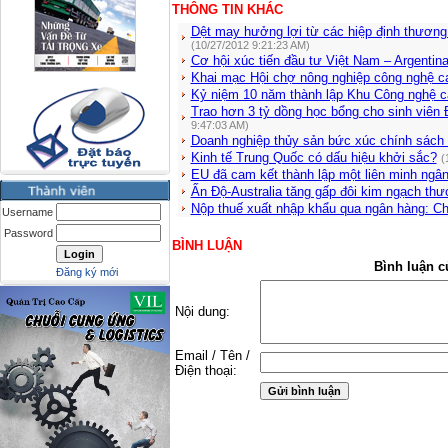
THÔNG TIN KHÁC
Dệt may hưởng lợi từ các hiệp định thương 
(10/27/2012 9:21:23 AM)
Cơ hội xúc tiến đầu tư Việt Nam – Argentin
Khai mạc Hội chợ nông nghiệp công nghệ c
Kỷ niệm 10 năm thành lập Khu Công nghệ 
Trao hơn 3 tỷ dồng học bổng cho sinh viê
9:47:03 AM)
Doanh nghiệp thủy sản bức xúc chính sách 
Kinh tế Trung Quốc có dấu hiệu khởi sắc?
(
EU đã cam kết thành lập một liên minh ngâ
Ấn Độ-Australia tăng gấp đôi kim ngạch th
Nộp thuế xuất nhập khẩu qua ngân hàng: Chỉ
Username
Password
BÌNH LUẬN
Bình luận c
Đăng ký mới
Nội dung:
Email / Tên /
Điện thoại: