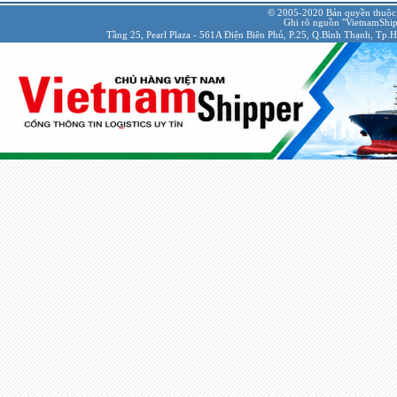
© 2005-2020 Bản quyền thuộc
Ghi rõ nguồn "VietnamShipp
Tầng 25, Pearl Plaza - 561A Điện Biên Phủ, P.25, Q.Bình Thạnh, Tp.