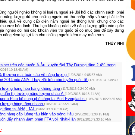
ng người nghèo không bị loại ra ngoài sẽ đòi hỏi các chính sách
phải
 năng lượng đủ cho những người có thu nhập thấp và sự phát triển
hiệu quả về cung cấp điện nằm ngoài hệ thống lưới chung cho các
khu vực hẻo lánh. Thu hẹp khoảng cách về năng lượng giữa các quốc
gia nghèo đòi hỏi các khoản viện trợ quốc tế có mục tiêu để xây dựng
ện năng đem lại lợi ích cho những người kém may mắn hơn.
THỦY NHI
ainer trên các tuyến Á-Âu, xuyên Đại Tây Dương tăng 2.4% trong
2/2014 10:13:43 AM)
 thương mại toàn cầu về năng lượng
(1/25/2014 9:05:57 AM)
hè 2014 của ANA: Thay đổi trên các tuyến quốc tế
(12/10/2013 9:49:30
 lượng hàng hóa hàng không tăng
(11/7/2013 9:24:00 AM)
p dẫn thị trường năng lượng châu Á
(10/9/2013 10:18:41 AM)
uerto Rico bổ sung ghé cảng tại Port Everglades
(10/4/2013 10:29:35 AM)
 lượng hàng tăng nhanh
(10/2/2013 8:55:13 AM)
g tăng tại ANA, JAL
(9/6/2013 9:45:18 AM)
đồng nâng cấp luồng tàu biển vào sông Hậu
(8/28/2013 1:38:15 PM)
uốn đẩy nhanh đàm phán FTA với Nhật-Hàn
(6/19/2013 9:33:16 AM)
C