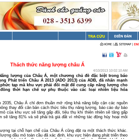
Thách thức năng lượng châu Á
4/10/2013 10:02:10 AM
Năng lượng của Châu Á, một chương chủ đề đặc biệt trong báo
vọng Phát triển Châu Á 2013 (ADO 2013) của ADB, đã nhấn mạnh
 phức tạp mà khu vực phải đối mặt để cung cấp năng lượng cho
đồng thời hạn chế sự phụ thuộc vào các loại nhiên liệu hóa
 2035, Châu Á chỉ đơn thuần mở rộng khả năng tiếp cận các nguồn
ông thay đổi căn bản cách thức tiêu thụ năng lượng, báo cáo dự báo
 mỏ của khu vực sẽ tăng gấp đôi, tiêu thụ khí thiên nhiên sẽ tăng gấp
an sẽ tăng 81% và sẽ phải trả giá đắt vì những tác động hủy hoại môi
ượng tại chỗ hạn chế của Châu Á cũng đặt ra một thách thức khác.
lượng dầu mỏ toàn cầu đã xác định, khu vực hiện đang phát triển theo