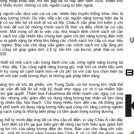
ượng nhập khẩu dầu mỏ lên gấp ba từ nay đến năm 2035, khiến khu
 nhiều trước những cú sốc nguồn cung từ bên ngoài.
tỷ người vẫn dựa vào củi và các nhiên liệu truyền thống khác như là
ăng lượng chính. Do việc tiếp cận các nguồn năng lượng hiện đại là
ể có sự tiến bộ về kinh tế và xã hội, Châu Á cần phải tìm kiếm ý chí
ổi mới để vứt bỏ những chính sách lỗi thời và điều chỉnh lại cơ cấu
ình. Một trong số đó là việc các nhà hoạch định chính sách sẽ cần
h sách trợ cấp nhiên liệu chung làm giảm chi phí năng lượng điện một
ạo ra gánh nặng tài khóa lớn bằng các chính sách trợ cấp có mục tiêu
nghèo. Báo cáo cho rằng việc giảm các chính sách trợ cấp lãng phí
ới cũng sẽ giúp giảm bớt 2,6 tỷ tấn khí các-bo-níc phát thải ra môi
2035.
thiết kế một cách cẩn trọng dành cho các công nghệ năng lượng tái
 thúc đẩy. Các công nghệ năng lượng gió, mặt trời và nhiên liệu sinh
i kỳ vọng sẽ cạnh tranh hơn về chi phí so với các lựa chọn hiện tại
nh với sản xuất lương thực là những giải pháp tiềm năng.
ăng lớn về khí đá phiến, với Trung Quốc có trữ lượng lớn nhất thế
 các vấn đề bất ổn về mặt kỹ thuật như nguy cơ rò rì và nhiễm bẩn
ược giải quyết. Thảm họa Fukushima đã nhấn mạnh các nguy cơ của
hân, nhưng việc giảm dần sử dụng năng lượng hạt nhân sẽ làm tăng
g nhiên liệu hóa thạch. Chú trọng nhiều hơn đến các hệ thống giao
nh phố xanh sử dụng năng lượng hiệu quả cùng với tăng cường nghiên
g sạch cũng là những biện pháp có tầm quan trọng tương đương.
g thể tự mình đáp ứng tất cả nhu cầu về điện, vì vậy Châu Á cần đẩy
i lưới điện và khí ga qua biên giới để năng cao tính hiệu quả, giảm bớt
ụng lợi ích của năng lượng điện dư thừa. Báo cáo cho rằng với việc
ác, một thị trường năng lượng liên Châu Á sẽ có thể đạt được vào