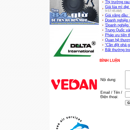
Thị trường rau
Giá lúa mì đạ
9:57:45 AM)
Giá xăng dầu: 
Doanh nghiệp 
'Doanh nghiệp 
Trung Quốc và A
Pháp ưu tiên th
Quan hệ thươn
“Cần đột phá gì
Bất thường tro
BÌNH LUẬN
Nội dung:
Email / Tên /
Điện thoại: