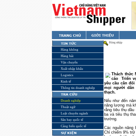
Đăng nhập
Hàng không
Hàng hải
Vận chuyển
Xuất nhập khẩu
Thách thức 
Logistics
cáo
Triển 
Kinh tế
yêu cầu cân đối
mọi người dân 
Thông tin doanh nghiệp
thạch.
Nếu như đến năm
Doanh nghiệp
năng lượng mà kh
Thuật ngữ
rằng tiêu thụ dầu
Luật chuyên ngành
ba và tiêu thụ th
trường.
Sân bay quốc tế
Cảng biển quốc tế
Các nguồn năng l
Chỉ chiếm 9% trữ 