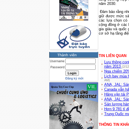
năm 2030.
Đảm bảo rằng nhữ
giữ được mức sàn
các lựa chọn có 
cộng đồng ở các 
gia giàu và quốc 
cơ sở hạ tầng đi
TIN LIÊN QUAN
Username
Lưu thông cont
năm 2013
(2/1
Password
Nga chiếm 20%
Lịch bay mùa 
Đăng ký mới
AM)
ANA, JAL: Sản
Canada vẫn hấ
Hãng vận tải P
ANA, JAL: Sản
Sản lượng hàn
Hơn 9.781 tỉ 
Trung Quốc m
THÔNG TIN KHÁ