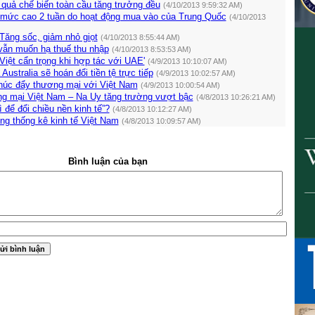
 quả chế biến toàn cầu tăng trưởng đều
(4/10/2013 9:59:32 AM)
t mức cao 2 tuần do hoạt động mua vào của Trung Quốc
(4/10/2013
Tăng sốc, giảm nhỏ giọt
(4/10/2013 8:55:44 AM)
vẫn muốn hạ thuế thu nhập
(4/10/2013 8:53:53 AM)
Việt cẩn trọng khi hợp tác với UAE'
(4/9/2013 10:10:07 AM)
ustralia sẽ hoán đổi tiền tệ trực tiếp
(4/9/2013 10:02:57 AM)
úc đẩy thương mại với Việt Nam
(4/9/2013 10:00:54 AM)
g mại Việt Nam – Na Uy tăng trường vượt bậc
(4/8/2013 10:26:21 AM)
 để đổi chiều nền kinh tế”?
(4/8/2013 10:12:27 AM)
ng thống kê kinh tế Việt Nam
(4/8/2013 10:09:57 AM)
Bình luận của bạn