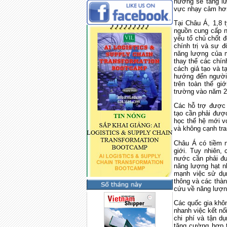
hướng sẽ tăng l
vực nhạy cảm hơn
Tại Châu Á, 1,8 
nguồn cung cấp n
yếu tổ chủ chốt đ
chính trị và sự đ
năng lượng của m
thay thế các chín
cách giả tạo và t
hướng đến người 
trên toàn thế gi
trường vào năm 
Các hỗ trợ được 
tạo cần phải được
học thế hệ mới vớ
và không cạnh tra
Châu Á có tiềm n
giới. Tuy nhiên,
nước cần phải đ
năng lượng hạt n
mạnh việc sử dụn
thông và các thà
cứu về năng lượn
Các quốc gia khôn
nhanh việc kết nố
chi phí và tận d
tăng cường hợp t