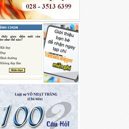
 thấy giao diện mới của
ite như thế nào?
Rất đẹp
Đẹp
Bình thường
Không đẹp lắm