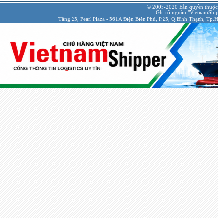
© 2005-2020 Bản quyền thuộc
Ghi rõ nguồn "VietnamShipp
Tầng 25, Pearl Plaza - 561A Điện Biên Phủ, P.25, Q.Bình Thạnh, Tp.