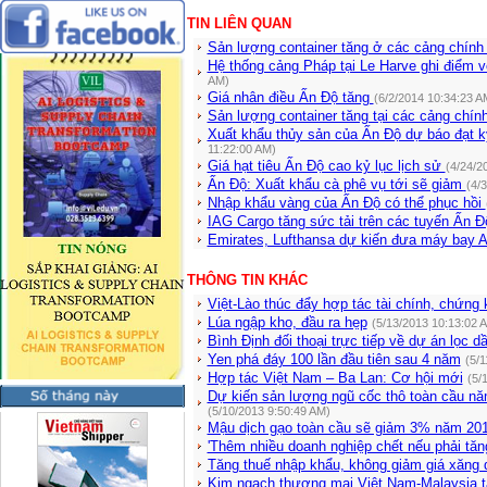
TIN LIÊN QUAN
Sản lượng container tăng ở các cảng chín
Hệ thống cảng Pháp tại Le Harve ghi điểm 
AM)
Giá nhân điều Ấn Độ tăng
(6/2/2014 10:34:23 A
Sản lượng container tăng tại các cảng chí
Xuất khẩu thủy sản của Ấn Độ dự báo đạt 
11:22:00 AM)
Giá hạt tiêu Ấn Độ cao kỷ lục lịch sử
(4/24/2
Ấn Độ: Xuất khẩu cà phê vụ tới sẽ giảm
(4/
Nhập khẩu vàng của Ấn Độ có thể phục hồi
IAG Cargo tăng sức tải trên các tuyến Ấn 
Emirates, Lufthansa dự kiến đưa máy bay
THÔNG TIN KHÁC
Việt-Lào thúc đẩy hợp tác tài chính, chứng
Lúa ngập kho, đầu ra hẹp
(5/13/2013 10:13:02 
Bình Định đối thoại trực tiếp về dự án lọc 
Yen phá đáy 100 lần đầu tiên sau 4 năm
(5/1
Hợp tác Việt Nam – Ba Lan: Cơ hội mới
(5/
Dự kiến sản lượng ngũ cốc thô toàn cầu n
(5/10/2013 9:50:49 AM)
Mậu dịch gạo toàn cầu sẽ giảm 3% năm 20
'Thêm nhiều doanh nghiệp chết nếu phải tăn
Tăng thuế nhập khẩu, không giảm giá xăng 
Kim ngạch thương mại Việt Nam-Malaysia 