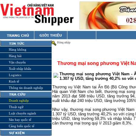
Đăng nhập
Hàng không
Hàng hải
Vận chuyển
Thương mại song phương Việt Nam
Xuất nhập khẩu
Thương mại song phương Việt Nam - Ấ
Logistics
1.307 tỷ USD, tăng trưởng 40,2% so với
Kinh tế
Thương vụ Việt Nam tại Ấn Độ (Bộ Công thươ
Thông tin doanh nghiệp
Hải quan Việt Nam cho biết, thương mại song
năm 2013 đạt 588 triệu USD, tăng trưởng 94
xuất khẩu đạt 240 triệu USD, tăng trưởng 10
Doanh nghiệp
Thuật ngữ
Như vậy, thương mại song phương Việt Nam -
Luật chuyên ngành
1.307 tỷ USD, tăng trưởng 40,2% so với cùng 
triệu USD, tăng trưởng 59,3% và nhập khẩu 7
Sân bay quốc tế
cân thương mại trong quý I/ 2013 giảm 8,3%.
Cảng biển quốc tế