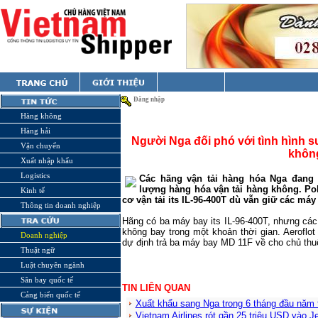
Đăng nhập
Hàng không
Hàng hải
Người Nga đối phó với tình hình s
Vận chuyển
khôn
Xuất nhập khẩu
Logistics
Các hãng vận tải hàng hóa Nga đang v
lượng hàng hóa vận tải hàng không. Pol
Kinh tế
cơ vận tải its IL-96-400T dù vẫn giữ các máy
Thông tin doanh nghiệp
Hãng có ba máy bay its IL-96-400T, nhưng cá
không bay trong một khoản thời gian. Aerofl
Doanh nghiệp
dự định trả ba máy bay MD 11F về cho chủ th
Thuật ngữ
Luật chuyên ngành
Sân bay quốc tế
TIN LIÊN QUAN
Cảng biển quốc tế
Xuất khẩu sang Nga trong 6 tháng đầu năm
Vietnam Airlines rót gần 25 triệu USD vào Je