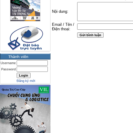
Nội dung:
Email / Tên /
Điện thoại:
Username
Password
Đăng ký mới