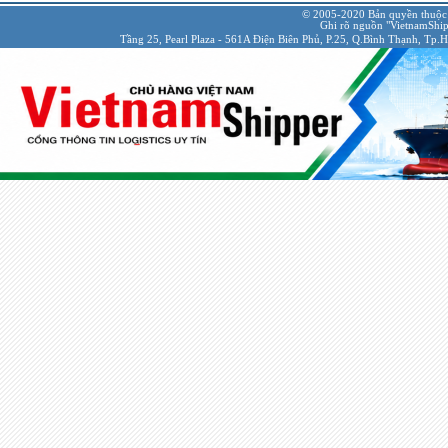
© 2005-2020 Bản quyền thuộc
Ghi rõ nguồn "VietnamShipp
Tầng 25, Pearl Plaza - 561A Điện Biên Phủ, P.25, Q.Bình Thạnh, Tp.