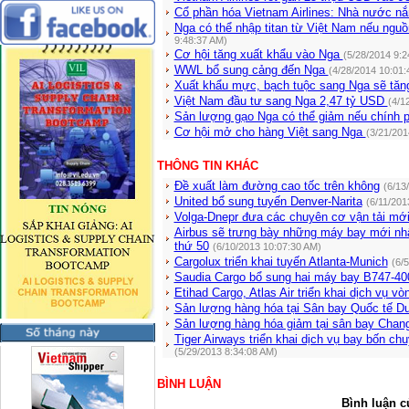
Cổ phần hóa Vietnam Airlines: Nhà nước 
Nga có thể nhập titan từ Việt Nam nếu ngu
9:48:37 AM)
Cơ hội tăng xuất khẩu vào Nga
(5/28/2014 9:2
WWL bổ sung cảng đến Nga
(4/28/2014 10:01:
Xuất khẩu mực, bạch tuộc sang Nga sẽ tă
Việt Nam đầu tư sang Nga 2,47 tỷ USD
(4/1
Sản lượng gạo Nga có thể giảm nếu chính 
Cơ hội mở cho hàng Việt sang Nga
(3/21/201
THÔNG TIN KHÁC
Đề xuất làm đường cao tốc trên không
(6/13
United bổ sung tuyến Denver-Narita
(6/11/201
Volga-Dnepr đưa các chuyên cơ vận tải mới
Airbus sẽ trưng bày những máy bay mới nhất
thứ 50
(6/10/2013 10:07:30 AM)
Cargolux triển khai tuyến Atlanta-Munich
(6/
Saudia Cargo bổ sung hai máy bay B747-40
Etihad Cargo, Atlas Air triển khai dịch vụ vò
Sản lượng hàng hóa tại Sân bay Quốc tế Du
Sản lượng hàng hóa giảm tại sân bay Chang
Tiger Airways triển khai dịch vụ bay bốn c
(5/29/2013 8:34:08 AM)
BÌNH LUẬN
Bình luận c