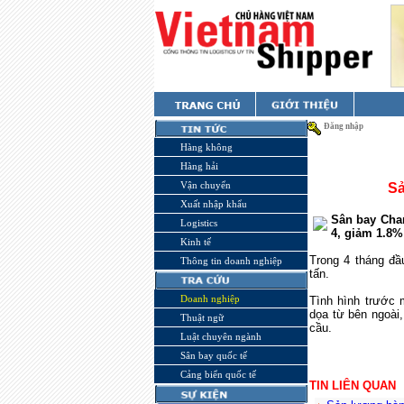
Đăng nhập
Hàng không
Hàng hải
Vận chuyển
Sả
Xuất nhập khẩu
Sân bay Chan
Logistics
4, giảm 1.8%
Kinh tế
Trong 4 tháng đầ
Thông tin doanh nghiệp
tấn.
Doanh nghiệp
Tình hình trước 
dọa từ bên ngoài,
Thuật ngữ
cầu.
Luật chuyên ngành
Sân bay quốc tế
Cảng biển quốc tế
TIN LIÊN QUAN