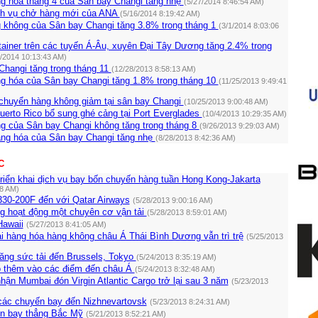
g hóa tháng 4 của Sân bay Changi tăng nhẹ
(5/27/2014 8:46:54 AM)
ch vụ chở hàng mới của ANA
(5/16/2014 8:19:42 AM)
 không của Sân bay Changi tăng 3.8% trong tháng 1
(3/1/2014 8:03:06
ainer trên các tuyến Á-Âu, xuyên Đại Tây Dương tăng 2.4% trong
2/2014 10:13:43 AM)
Changi tăng trong tháng 11
(12/28/2013 8:58:13 AM)
g hóa của Sân bay Changi tăng 1.8% trong tháng 10
(11/25/2013 9:49:41
chuyển hàng không giảm tại sân bay Changi
(10/25/2013 9:00:48 AM)
uerto Rico bổ sung ghé cảng tại Port Everglades
(10/4/2013 10:29:35 AM)
g của Sân bay Changi không tăng trong tháng 8
(9/26/2013 9:29:03 AM)
ng hóa của Sân bay Changi tăng nhẹ
(8/28/2013 8:42:36 AM)
C
triển khai dịch vụ bay bốn chuyến hàng tuần Hong Kong-Jakarta
08 AM)
30-200F đến với Qatar Airways
(5/28/2013 9:00:16 AM)
g hoạt động một chuyên cơ vận tải
(5/28/2013 8:59:01 AM)
Hawaii
(5/27/2013 8:41:05 AM)
i hàng hóa hàng không châu Á Thái Bình Dương vẫn trì trệ
(5/25/2013
tăng sức tải đến Brussels, Tokyo
(5/24/2013 8:35:19 AM)
go thêm vào các điểm đến châu Á
(5/24/2013 8:32:48 AM)
hận Mumbai đón Virgin Atlantic Cargo trở lại sau 3 năm
(5/23/2013
 các chuyến bay đến Nizhnevartovsk
(5/23/2013 8:24:31 AM)
n bay thẳng Bắc Mỹ
(5/21/2013 8:52:21 AM)