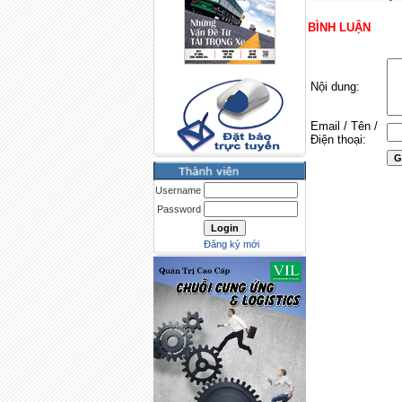
BÌNH LUẬN
Nội dung:
Email / Tên /
Điện thoại:
Username
Password
Đăng ký mới