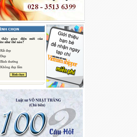
 thấy giao diện mới của
ite như thế nào?
Rất đẹp
Đẹp
Bình thường
Không đẹp lắm