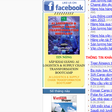
Sản lượng hàn
Changi đón dị
Hàng hóa hàng
AM)
Lưu thông cont
năm 2013
(2/1
Hàng hóa qua 
Sản lượng hàn
AM)
Hàng hóa vận 
Hãng vận tải P
Sản lượng hàn
Vận chuyển hà
THÔNG TIN KHÁ
Tiger Airways 
(5/29/2013 8:34:
Ba máy bay A3
SIA Cargo dừn
China Air đến 
Nhu cầu vận tả
8:23:10 AM)
Finnair Cargo 
Polar Air Car
Các nhà giao n
8:26:28 AM)
UIA triển khai
Saudi mở tuyế