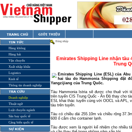
Đăng nhập
Hàng không
Hàng hải
Emirates Shipping Line nhận tàu
Vận chuyển
Trung Q
Xuất nhập khẩu
Logistics
Emirates Shipping Line (ESL) của Abu 
hai tàu do Hammonia Shipping đặt đ
Kinh tế
Yangzijiang của Trung Quốc.
Thông tin doanh nghiệp
Tàu Hammonia Istria sẽ được cho thuê với tê
trên tuyến CIS Trung Quốc - Ấn Độ thay cho tà
Doanh nghiệp
ESL khai thác tuyến cùng với OOCL và APL, v
Thuật ngữ
tàu trên tuyến.
Luật chuyên ngành
Tàu có chiều dài 255.10m và chiều rộng 37.3
Sân bay quốc tế
600 ổ cắm cho container lạnh.
Cảng biển quốc tế
Tàu được xem là người kế nhiệm cho nhiều t
và cần thay thế trong những năm sắp tới.