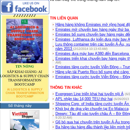
TIN LIÊN QUAN
Hãng hàng không Emirates mở rộng hoạt độ
Emirates mở chuyến bay hàng ngày thứ ba
Emirates bổ sung chuyến bay hàng ngày đ
Emirates, Lufthansa dự kiến đưa máy bay
Lưu thông container trên các tuyến Á-Âu, 
năm 2013
(2/12/2014 10:13:43 AM)
Emirates đưa máy bay A380 đến Barcelona
Emirates triển khai chuyến bay hàng ngày 
AM)
Emirates tăng cước tuyến Viễn Đông – Tru
Hãng vận tải Puerto Rico bổ sung ghé cảng 
Emirates tăng cước tuyến Viễn Đông – Đô
THÔNG TIN KHÁC
Evergreen Line triển khai hai tuyến nội Á
(6/
APL nhận tàu 14,000 TEU thứ hai
(6/26/2013
Shipping Corp. of India tăng cước tuyến Ấn
Khói bụi đe dọa vận chuyển tại Eo Malacca
Drewry: Tàu đổ vào tuyến châu Á – Bờ Đô
9:20:32 AM)
G6 bỏ qua hai chuyến trên tuyến Á-Âu tron
Ba hãng tàu hàng đầu thành lập liên minh tr