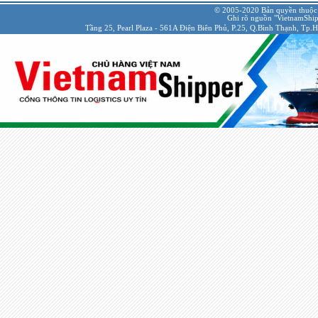
© 2005-2020 Bản quyền thuộc
Ghi rõ nguồn "VietnamShipp
Tầng 25, Pearl Plaza - 561A Điện Biên Phủ, P.25, Q.Bình Thạnh, Tp.