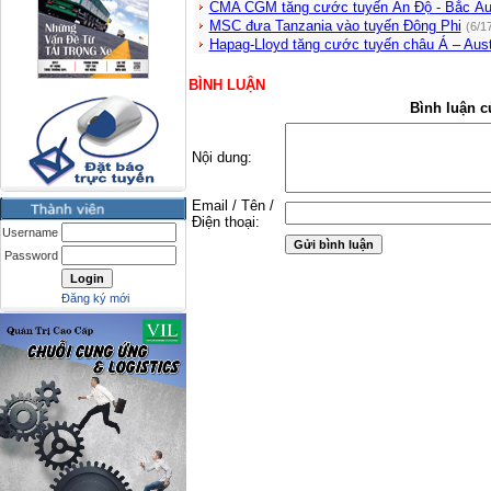
CMA CGM tăng cước tuyến Ấn Độ - Bắc Â
MSC đưa Tanzania vào tuyến Đông Phi
(6/1
Hapag-Lloyd tăng cước tuyến châu Á – Aust
BÌNH LUẬN
Bình luận c
Nội dung:
Email / Tên /
Điện thoại:
Username
Password
Đăng ký mới