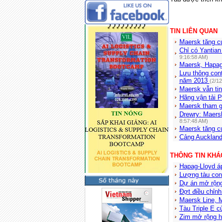
TIN LIÊN QUAN
Maersk tăng c
Chỉ có Yantian
9:16:58 AM)
Maersk, Hapag
Lưu thông cont
năm 2013
(2/1
Maersk vẫn ti
Hãng vận tải P
Maersk tham g
Drewry: Maers
8:57:48 AM)
Maersk tăng 
Cảng Auckland
THÔNG TIN KHÁ
Hapag-Lloyd á
Lượng tàu cont
Dự án mở rộng
Đợt điều chỉnh
Maersk Line, 
Tàu Triple E c
Zim mở rộng h