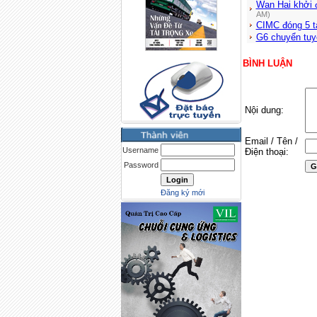
Wan Hai khởi 
AM)
CIMC đóng 5 
G6 chuyển tuy
BÌNH LUẬN
Nội dung:
Email / Tên /
Username
Điện thoại:
Password
Đăng ký mới