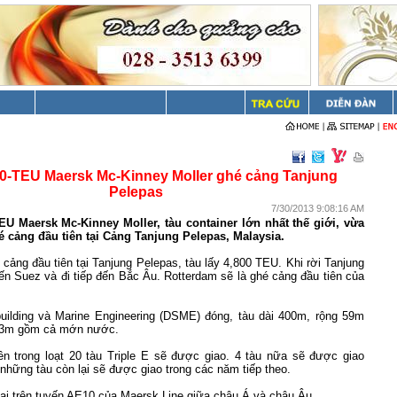
0-TEU Maersk Mc-Kinney Moller ghé cảng Tanjung
Pelepas
7/30/2013 9:08:16 AM
EU Maersk Mc-Kinney Moller, tàu container lớn nhất thế giới, vừa
é cảng đầu tiên tại Cảng Tanjung Pelepas,
Malaysia
.
cảng đầu tiên tại Tanjung Pelepas, tàu lấy 4,800 TEU. Khi rời Tanjung
đến
Suez
và đi tiếp đến Bắc Âu.
Rotterdam
sẽ là ghé cảng đầu tiên của
ilding và Marine Engineering (DSME) đóng, tàu dài 400m, rộng 59m
 73m gồm cả mớn nước.
iên trong loạt 20 tàu Triple E sẽ được giao. 4 tàu nữa sẽ được giao
những tàu còn lại sẽ được giao trong các năm tiếp theo.
ai trên tuyến AE10 của Maersk Line giữa châu Á và châu Âu.