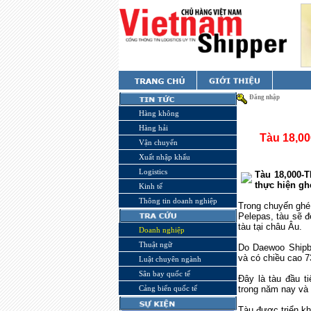
Đăng nhập
Hàng không
Hàng hải
Tàu 18,00
Vận chuyển
Xuất nhập khẩu
Logistics
Tàu 18,000-T
thực hiện gh
Kinh tế
Thông tin doanh nghiệp
Trong chuyến ghé 
Pelepas, tàu sẽ 
tàu tại châu Âu.
Doanh nghiệp
Thuật ngữ
Do Daewoo Shipbu
và có chiều cao
Luật chuyên ngành
Sân bay quốc tế
Đây là tàu đầu t
Cảng biển quốc tế
trong năm nay và 
Tàu được triển kh