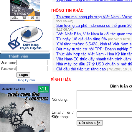
THÔNG TIN KHÁC
Thương mại song phương Việt Nam - Vương
9:21:05 AM)
Sản lượng cà phê Indonesia có thể giảm 20
9:17:06 AM)
“Với Nhật Bản, Việt Nam là đối tác quan trọ
Từ ngày 1/8 giá điện tăng 5%
(8/1/2013 10:31
‘Chỉ tăng trưởng 5,5-6%, kinh tế Việt Nam s
Dệt may trước cơ hội TPP: Doanh nghiệp 
Thúc đẩy hợp tác Việt Nam - Hoa Kỳ lên t
Việt Nam-EC thúc đẩy nhanh tiến trình đàm
Username
Nhà máy lọc dầu 27 tỷ USD chuẩn bị mở th
Password
Giá dầu thô tiếp tục tăng cao
(7/25/2013 10:57
BÌNH LUẬN
Đăng ký mới
Bình luận c
Nội dung:
Email / Tên /
Điện thoại: