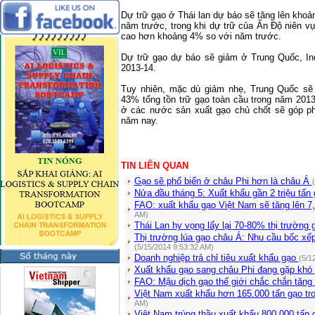
Dự trữ gạo ở Thái lan dự báo sẽ tăng lên khoả
năm trước, trong khi dự trữ của Ấn Độ niên vụ
cao hơn khoảng 4% so với năm trước.
Dự trữ gạo dự báo sẽ giảm ở
Trung Quốc
,
In
2013-14.
Tuy nhiên, mặc dù giảm nhẹ, Trung Quốc sẽ 
43% tổng tồn trữ gạo toàn cầu trong năm 201
ở các nước sản xuất gạo chủ chốt sẽ góp phầ
năm nay.
TIN LIÊN QUAN
Gạo sẽ phổ biến ở châu Phi hơn là châu Á
Nửa đầu tháng 5: Xuất khẩu gần 2 triệu tấn
FAO: xuất khẩu gạo Việt Nam sẽ tăng lên 7,
AM)
Thái Lan hy vọng lấy lại 70-80% thị trườn
Thị trường lúa gạo châu Á: Nhu cầu bốc xếp
(5/15/2014 9:53:32 AM)
Doanh nghiệp trả chỉ tiêu xuất khẩu gạo
(5/1
Xuất khẩu gạo sang châu Phi đang gặp khó
FAO: Mậu dịch gạo thế giới chắc chắn tăn
Việt Nam xuất khẩu hơn 165.000 tấn gạo tr
AM)
Việt Nam trúng thầu xuất khẩu 800.000 tấn 