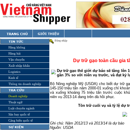
Đăng nhập
Hàng không
Hàng hải
Vận chuyển
Dự trữ gạo toàn cầu gia 
Xuất nhập khẩu
Dự trữ gạo thế giới dự báo sẽ tăng lên 1
Logistics
gần 3% so với niên vụ trước, và đạt kỷ l
Kinh tế
Bộ Nông nghiệp Mỹ (USDA) cho biết dự trữ g
Thông tin doanh nghiệp
145-150 triệu tấn năm 2000-01 xuống chỉ khoả
và xuống khoảng 75 triệu tấn trước cuộc kh
Doanh nghiệp
niên vụ 2013-14 đang trên đà hồi phục.
Thuật ngữ
Tồn trữ cuối vụ và tỷ lệ dự 
Luật chuyên ngành
Sân bay quốc tế
Cảng biển quốc tế
Ghi chú: Năm 2012/13 và 2013/14 là dự báo
Nguồn: USDA