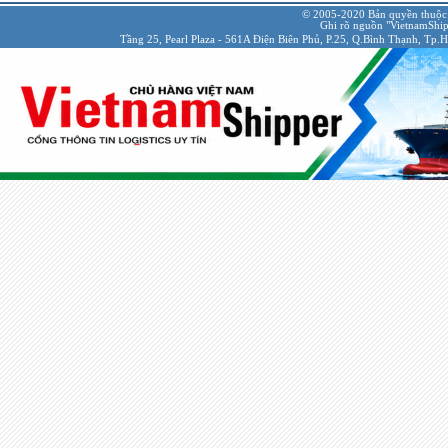
© 2005-2020 Bản quyền thuộc
Ghi rõ nguồn "VietnamShipp
Tầng 25, Pearl Plaza - 561A Điện Biên Phủ, P.25, Q.Bình Thạnh, Tp.