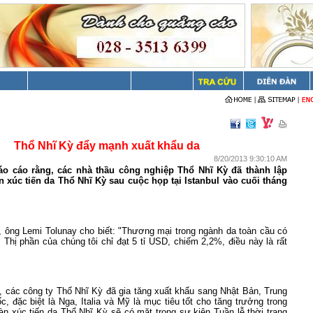
Thổ Nhĩ Kỳ đẩy mạnh xuất khẩu da
8/20/2013 9:30:10 AM
áo cáo rằng, các nhà thầu công nghiệp Thổ Nhĩ Kỳ đã thành lập
 xúc tiến da Thổ Nhĩ Kỳ sau cuộc họp tại Istanbul vào cuối tháng
, ông Lemi Tolunay cho biết: "Thương mại trong ngành da toàn cầu có
D. Thị phần của chúng tôi chỉ đạt 5 tỉ USD, chiếm 2,2%, điều này là rất
, các công ty Thổ Nhĩ Kỳ đã gia tăng xuất khẩu sang Nhật Bản, Trung
 đặc biệt là Nga, Italia và Mỹ là mục tiêu tốt cho tăng trưởng trong
àn xúc tiến da Thổ Nhĩ Kỳ sẽ có mặt trong sự kiện Tuần lễ thời trang