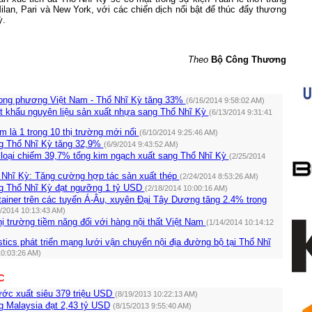
Milan, Pari và New York, với các chiến dịch nổi bật để thúc đẩy thương
ỳ.
Theo
Bộ Công Thương
ong phương Việt Nam - Thổ Nhĩ Kỳ tăng 33%
(6/16/2014 9:58:02 AM)
t khẩu nguyên liệu sản xuất nhựa sang Thổ Nhĩ Kỳ
(6/13/2014 9:31:41
 là 1 trong 10 thị trường mới nổi
(6/10/2014 9:25:46 AM)
g Thổ Nhĩ Kỳ tăng 32,9%
(6/9/2014 9:43:52 AM)
c loại chiếm 39,7% tổng kim ngạch xuất sang Thổ Nhĩ Kỳ
(2/25/2014
 Nhĩ Kỳ: Tăng cường hợp tác sản xuất thép
(2/24/2014 8:53:26 AM)
g Thổ Nhĩ Kỳ đạt ngưỡng 1 tỷ USD
(2/18/2014 10:00:16 AM)
ainer trên các tuyến Á-Âu, xuyên Đại Tây Dương tăng 2.4% trong
2/2014 10:13:43 AM)
ị trường tiềm năng đối với hàng nội thất Việt Nam
(1/14/2014 10:14:12
tics phát triển mạng lưới vận chuyển nội địa đường bộ tại Thổ Nhĩ
10:03:26 AM)
C
ước xuất siêu 379 triệu USD
(8/19/2013 10:22:13 AM)
g Malaysia đạt 2,43 tỷ USD
(8/15/2013 9:55:40 AM)