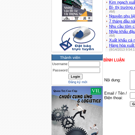
Kim ngạch xuấ
Bỉ- thị trường
AM)
Nguyên phụ liệ
7 tháng đầu n
Nhu cầu tôm c
Nhập khẩu đậu
AM)
Xuất khẩu cá 
Hàng hóa xuất
(8/14/2013 9:54:
BÌNH LUẬN
Username
Password
Nội dung:
Đăng ký mới
Email / Tên /
Điện thoại: