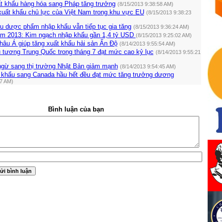
t khẩu hàng hóa sang Pháp tăng trưởng
(8/15/2013 9:38:58 AM)
 xuất khẩu chủ lực của Việt Nam trong khu vực EU
(8/15/2013 9:38:23
u dược phẩm nhập khẩu vẫn tiếp tục gia tăng
(8/15/2013 9:36:24 AM)
ăm 2013: Kim ngạch nhập khẩu gần 1,4 tỷ USD
(8/15/2013 9:25:02 AM)
hâu Á giúp tăng xuất khẩu hải sản Ấn Độ
(8/14/2013 9:55:54 AM)
 tương Trung Quốc trong tháng 7 đạt mức cao kỷ lục
(8/14/2013 9:55:21
ngừ sang thị trường Nhật Bản giảm mạnh
(8/14/2013 9:54:45 AM)
 khẩu sang Canada hầu hết đều đạt mức tăng trưởng dương
17 AM)
Bình luận của bạn