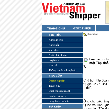
Đăng nhập
Hàng không
Hàng hải
Vận chuyển
Xuất nhập khẩu
Leatherbiz b
Logistics
một Tập đoàn
Kinh tế
7.
Thông tin doanh nghiệp
Chủ tịch tập đoàn
Doanh nghiệp
trị giá 225 tỉ US
Thuật ngữ
thấp".
Luật chuyên ngành
Sân bay quốc tế
Cảng biển quốc tế
Ông cho biết rằng
Quốc và Hàn Quốc,
tương lai. Tập đo