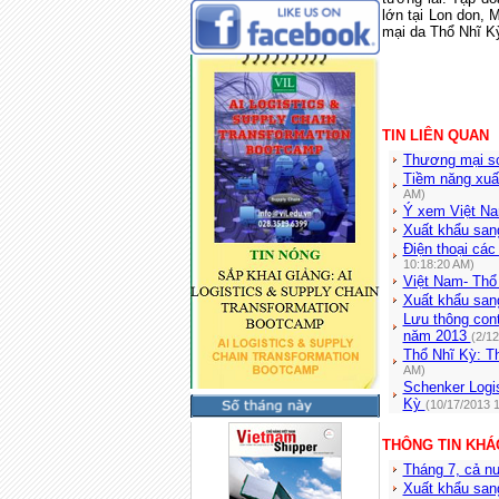
lớn tại Lon don, 
mại da Thổ Nhĩ K
TIN LIÊN QUAN
Thương mại s
Tiềm năng xuấ
AM)
Ý xem Việt Nam
Xuất khẩu san
Điện thoại cá
10:18:20 AM)
Việt Nam- Thổ
Xuất khẩu san
Lưu thông cont
năm 2013
(2/1
Thổ Nhĩ Kỳ: Th
AM)
Schenker Logis
Kỳ
(10/17/2013 
THÔNG TIN KHÁ
Tháng 7, cả n
Xuất khẩu san