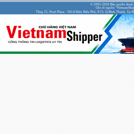
© 2005-2020 Bản quyền thuộc
Ghi rõ nguồn "VietnamShipp
Tầng 25, Pearl Plaza - 561A Điện Biên Phủ, P.25, Q.Bình Thạnh, Tp.