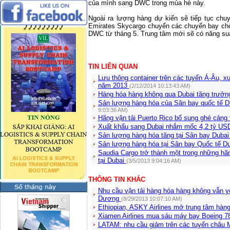
của mình sang DWC trong mùa hè này.
Ngoài ra lượng hàng dự kiến sẽ tiếp tục chu
Emirates Skycargo chuyển các chuyến bay chở
DWC từ tháng 5. Trung tâm mới sẽ có năng su
TIN LIÊN QUAN
Lưu thông container trên các tuyến Á-Âu, 
năm 2013
(2/12/2014 10:13:43 AM)
Hàng hóa hàng không qua Dubai tăng trưở
Sản lượng hàng hóa của Sân bay quốc tế Du
9:03:36 AM)
Hãng vận tải Puerto Rico bổ sung ghé cảng 
Xuất khẩu sang Dubai nhắm mốc 4,2 tỷ U
Sản lượng hàng hóa tăng tại Sân bay Duba
Sản lượng hàng hóa tại Sân bay Quốc tế D
Saudia Cargo trở thành một trong những hãn
tại Dubai
(3/5/2013 9:04:16 AM)
THÔNG TIN KHÁC
Nhu cầu vận tải hàng hóa hàng không vẫn yế
Dương
(8/29/2013 10:07:10 AM)
Ethiopian, ASKY Airlines mở trung tâm hàng
Xiamen Airlines mua sáu máy bay Boeing 7
LATAM: nhu cầu giảm trên các tuyến châu M