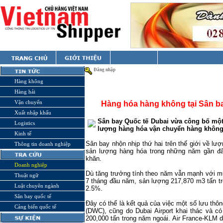
Đăng nhập
Hàng không
Hàng hải
Vận chuyển
Hàng hóa hàng không tại Sân ba
Xuất nhập khẩu
Sân bay Quốc tế
Dubai
vừa công bố một
Logistics
lượng hàng hóa vận chuyển hàng không 
Kinh tế
Sân bay nhộn nhịp thứ hai trên thế giới về lư
Thông tin doanh nghiệp
sản lượng hàng hóa trong những năm gần đâ
khăn.
Doanh nghiệp
Dù tăng trưởng tính theo năm vẫn mạnh với m
Thuật ngữ
7 tháng đầu năm, sản lượng 217,870 m3 tấn t
Luật chuyên ngành
2.5%.
Sân bay quốc tế
Đây có thể là kết quả của việc một số lưu th
Cảng biển quốc tế
(DWC), cũng do
Dubai
Airport
khai thác và c
200,000 tấn trong năm ngoái. Air France-KLM 