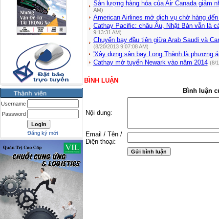
Sản lượng hàng hóa của Air Canada giảm nh
AM)
American Airlines mở dịch vụ chở hàng đến 
Cathay Pacific: châu Âu, Nhật Bản vẫn là c
9:13:31 AM)
Chuyến bay đầu tiên giữa Arab Saudi và Ca
(8/20/2013 9:07:08 AM)
'Xây dựng sân bay Long Thành là phương án
Cathay mở tuyến Newark vào năm 2014
(8/
BÌNH LUẬN
Bình luận c
Username
Nội dung:
Password
Đăng ký mới
Email / Tên /
Điện thoại: