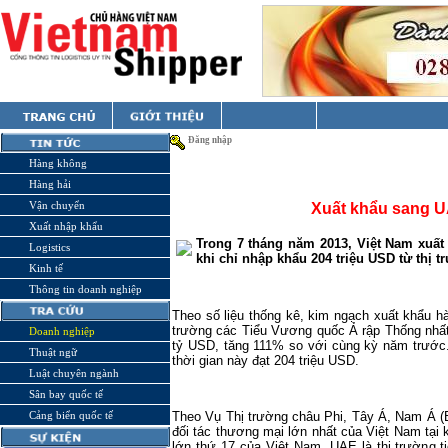
Đăng nhập
Hàng không
Hàng hải
Vận chuyển
Xuất khẩu sang U
Xuất nhập khẩu
Trong 7 tháng năm 2013, Việt
Nam
xuất 
Logistics
khi chỉ nhập khẩu 204 triệu USD từ thị t
Kinh tế
Thông tin doanh nghiệp
Theo số liệu thống kê, kim ngạch xuất khẩu h
trường các Tiểu Vương quốc Ả rập Thống nhất
Doanh nghiệp
tỷ USD, tăng 111% so với cùng kỳ năm trước
Thuật ngữ
thời gian này đạt 204 triệu USD.
Luật chuyên ngành
Sân bay quốc tế
Cảng biển quốc tế
Theo Vụ Thị trường châu Phi, Tây Á, Nam Á (
đối tác thương mại lớn nhất của Việt Nam tại 
lớn thứ 17 của Việt Nam. UAE là thị trường t