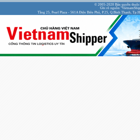
© 2005-2020 Bản quyền thuộc
Ghi rõ nguồn "VietnamShipp
Tầng 25, Pearl Plaza - 561A Điện Biên Phủ, P.25, Q.Bình Thạnh, Tp.