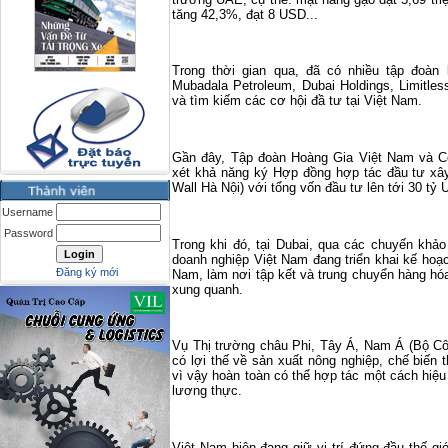
tăng 42,3%, đạt 8 USD...
Trong thời gian qua, đã có nhiều tập đoàn
Mubadala Petroleum, Dubai Holdings, Limitles
và tìm kiếm các cơ hội đầ tư tại Việt Nam.
Gần đây, Tập đoàn Hoàng Gia Việt Nam và C
xét khả năng ký Hợp đồng hợp tác đầu tư xâ
Wall Hà Nội) với tổng vốn đầu tư lên tới 30 tỷ
Username
Password
Trong khi đó, tại Dubai, qua các chuyến khảo
doanh nghiệp Việt Nam đang triển khai kế ho
Đăng ký mới
Nam, làm nơi tập kết và trung chuyển hàng hó
xung quanh.
Vụ Thị trường châu Phi, Tây Á, Nam Á (Bộ C
có lợi thế về sản xuất nông nghiệp, chế biến 
vì vậy hoàn toàn có thể hợp tác một cách hiệ
lương thực.
Việt
Nam
hiện đang giữ vị trí đứng đầu thế giớ