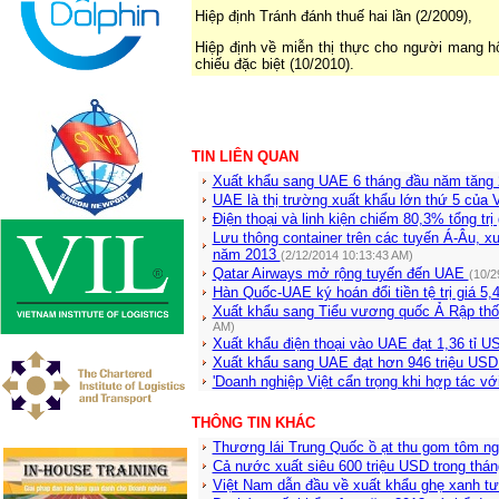
Hiệp định Tránh đánh thuế hai lần (2/2009),
Hiệp định về miễn thị thực cho người mang hộ
chiếu đặc biệt (10/2010).
TIN LIÊN QUAN
Xuất khẩu sang UAE 6 tháng đầu năm tăn
UAE là thị trường xuất khẩu lớn thứ 5 của
Điện thoại và linh kiện chiếm 80,3% tổng tr
Lưu thông container trên các tuyến Á-Âu, 
năm 2013
(2/12/2014 10:13:43 AM)
Qatar Airways mở rộng tuyến đến UAE
(10/2
Hàn Quốc-UAE ký hoán đổi tiền tệ trị giá 5
Xuất khẩu sang Tiểu vương quốc Ả Rập thố
AM)
Xuất khẩu điện thoại vào UAE đạt 1,36 tỉ 
Xuất khẩu sang UAE đạt hơn 946 triệu US
'Doanh nghiệp Việt cẩn trọng khi hợp tác v
THÔNG TIN KHÁC
Thương lái Trung Quốc ồ ạt thu gom tôm ng
Cả nước xuất siêu 600 triệu USD trong thá
Việt Nam dẫn đầu về xuất khẩu ghẹ xanh t