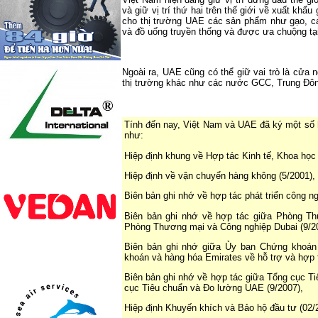
và giữ vị trí thứ hai trên thế giới về xuất khẩu
cho thị trường UAE các sản phẩm như gạo, cá, 
và đồ uống truyền thống và được ưa chuộng tạ
Ngoài ra, UAE cũng có thể giữ vai trò là cửa 
thị trường khác như các nước GCC, Trung Đôn
Tính đến nay, Việt
Nam
và UAE đã ký một số h
như:
Hiệp định khung về Hợp tác Kinh tế, Khoa học
Hiệp định về vận chuyển hàng không (5/2001),
Biên bản ghi nhớ về hợp tác phát triển công ng
Biên bản ghi nhớ về hợp tác giữa Phòng T
Phòng Thương mại và Công nghiệp
Dubai
(9/2
Biên bản ghi nhớ giữa Ủy ban Chứng khoá
khoán và hàng hóa Emirates về hỗ trợ và hợp 
Biên bản ghi nhớ về hợp tác giữa Tổng cục T
cục Tiêu chuẩn và Đo lường UAE (9/2007),
Hiệp định Khuyến khích và Bảo hộ đầu tư (02/