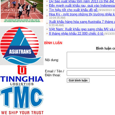
Dự báo xuất khẩu tôm năm 2013 có thể đạt
Đẩy mạnh xuất khẩu rau, quả vào Indonesi
Tín hiệu tốt cho xuất khẩu đồ gỗ
(9/16/2013 1
Hoa Kỳ - một trong những thị trường nhập 
10:04:35 AM)
Xuất khẩu hàng hóa sang Australia 7 tháng
9:33:46 AM)
Việt Nam: Xuất khẩu gạo sang châu Mỹ và
8 tháng nhập khẩu 22.000 chiếc ô tô
(9/13/20
BÌNH LUẬN
Bình luận c
Nội dung:
Email / Tên /
Điện thoại: