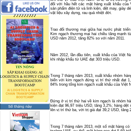
đối với hầu hết các mặt hàng xuất khẩu của V
sản phẩm điện tử và linh kiện, dệt may, giày dé
vật liệu xây dựng, rau quả nhiệt đới.
Trao đổi thương mại giữa hai nước phát triể
Kim ngạch thương mại hai chiều tăng mạnh từ
USD năm 2012, tăng 82% so với năm 2011.
Năm 2012, lần đầu tiên, xuất khẩu của Việt
khi nhập khẩu từ UAE đạt 303 triệu USD.
Trong 7 tháng năm 2013, xuất khẩu nhóm hàng đ
biến với kim ngạch đứng vị trí thứ nhất đạt 
84% trong tổng kim ngạch xuất khẩu của Việt
Đứng ở vị trí thứ hai về kim ngạch là nhóm hà
kiện đạt 96,97 triệu USD, tăng 3,2%; hàng dệ
lên vị trí thứ ba, với trị giá đạt 39,2 USD, tăng
Trong 7 tháng năm 2013, một số mặt hàng có 
trường UAE, cụ thể: mặt hàng gạo đạt 5,69 tr