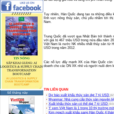
Tuy nhiên, Hàn Quốc đang tạo ra những điều 
lĩnh vực nông thủy sản, chủ yếu nhắm tới th
Nam
.
Trung Quốc đã vượt qua Nhật Bản trở thành 
với giá trị 467 triệu USD trong nửa đầu năm 
Việt
Nam
là nước NK nhiều nhất thủy sản từ H
USD trong năm 2012.
Các nỗ lực đẩy mạnh XK của Hàn Quốc còn b
doanh cho các DN XK nhỏ và người nuôi đơn l
TIN LIÊN QUAN
Dự báo xuất khẩu thủy sản đạt 7 tỷ USD
(6/
Myanmar: Nhà cung cấp thủy sản nguyên li
Xuất khẩu thủy sản có thể đạt 7 tỷ USD
(6/1
Ý xem Việt Nam là 1 trong 10 thị trường mớ
Kim ngạch xuất khẩu sang Hàn Quốc 4 thán