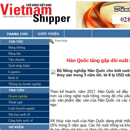
Đăng nhập
Hàng không
Hàng hải
Vận chuyển
Hàn Quốc tăng gấp đôi xuất
Xuất nhập khẩu
Bộ Nông nghiệp Hàn Quốc cho biết nước
Logistics
thủy sản trong 5 năm tới, từ 8 tỷ USD n
Kinh tế
Thông tin doanh nghiệp
Theo kế hoạch, năm 2017, Hàn Quốc sẽ đầu t
mới và công nghệ nuôi trồng, trong đó chủ yế
Doanh nghiệp
các sản phẩm đặc sản của Hàn Quốc và các s
Thuật ngữ
ngư.
Luật chuyên ngành
Sân bay quốc tế
Cảng biển quốc tế
XK thủy sản nuôi của Hàn Quốc đang phát tri
16% trong 5 năm qua. Các hộ nuôi trồng và kh
do lao động già hóa và tăng chi phí nhân công.