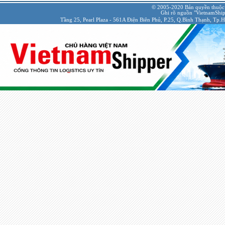
© 2005-2020 Bản quyền thuộc
Ghi rõ nguồn "VietnamShipp
Tầng 25, Pearl Plaza - 561A Điện Biên Phủ, P.25, Q.Bình Thạnh, Tp.