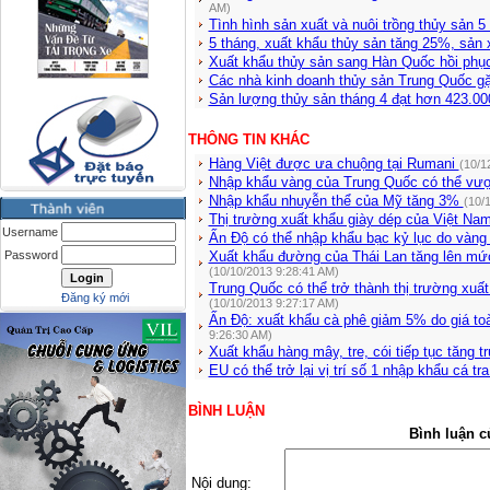
AM)
Tình hình sản xuất và nuôi trồng thủy sản 
5 tháng, xuất khẩu thủy sản tăng 25%, sản
Xuất khẩu thủy sản sang Hàn Quốc hồi ph
Các nhà kinh doanh thủy sản Trung Quốc g
Sản lượng thủy sản tháng 4 đạt hơn 423.00
THÔNG TIN KHÁC
Hàng Việt được ưa chuộng tại Rumani
(10/1
Nhập khẩu vàng của Trung Quốc có thể vượ
Nhập khẩu nhuyễn thể của Mỹ tăng 3%
(10/
Thị trường xuất khẩu giày dép của Việt Na
Username
Ấn Độ có thể nhập khẩu bạc kỷ lục do vàng
Password
Xuất khẩu đường của Thái Lan tăng lên mứ
(10/10/2013 9:28:41 AM)
Trung Quốc có thể trở thành thị trường xuất
Đăng ký mới
(10/10/2013 9:27:17 AM)
Ấn Độ: xuất khẩu cà phê giảm 5% do giá to
9:26:30 AM)
Xuất khẩu hàng mây, tre, cói tiếp tục tăng 
EU có thể trở lại vị trí số 1 nhập khẩu cá tr
BÌNH LUẬN
Bình luận c
Nội dung: