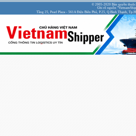
© 2005-2020 Bản quyền thuộc
Ghi rõ nguồn "VietnamShipp
Tầng 25, Pearl Plaza - 561A Điện Biên Phủ, P.25, Q.Bình Thạnh, Tp.