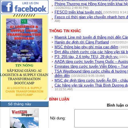
Phòng Thương mại Hồng Kông triển khai hệ
(10/26/2011 2:48:40 PM)
FESCO triển khai tuyến mới
(10/25/2011 9:14:
Fesco có thời gian vận chuyển nhanh hơn 
AM)
THÔNG TIN KHÁC
Maersk Line mở tuyến đi thẳng mới đến Cản
Hanjin dự định rời Cảng Portland
(10/22/2013 
MSC thông báo phụ phí mùa cao điểm
(10/2
Đợt điều chỉnh cước của các hãng vận tải b
P3: 255 tàu, 2.6 triệu TEU, 29 dịch vụ
(10/21
AADA tăng cước tuyến Trung Quốc – Austral
Emirates tăng cước tuyến Viễn Đông – Trun
TSA Westbound tăng cước chiều đi hướng t
điểm đến
(10/18/2013 9:05:19 AM)
MSC dự định tăng cước tuyến Ấn Độ - châ
Các hãng vận tải xuyên Thái Bình Dương dự
10:22:51 AM)
BÌNH LUẬN
Bình luận c
Nội dung: