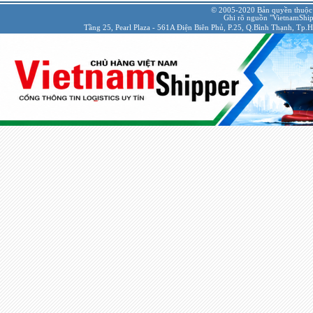
© 2005-2020 Bản quyền thuộc
Ghi rõ nguồn "VietnamShipp
Tầng 25, Pearl Plaza - 561A Điện Biên Phủ, P.25, Q.Bình Thạnh, Tp.