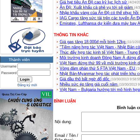
Giá hạt tiêu Ấn Độ cao kỷ lục lịch sử
(4/24/2
Ấn Độ: Xuất khẩu cà phê vụ tới sẽ giảm
(4/
Nhập khẩu vàng của Ấn Độ có thể phục hồi
IAG Cargo tăng sức tải trên các tuyến Ấn 
Emirates, Lufthansa dự kiến đưa máy bay
THÔNG TIN KHÁC
Giá gas tăng 18.000đ mỗi bình 12kg
(11/1/20
"Tiềm năng hợp tác Việt Nam - Nhật Bản cò
Thúc đẩy hợp tác kinh tế Việt Nam - Trung
Môi trường kinh doanh Đông Nam Á đứng đầ
Việt Nam đứng thứ 99 về môi trường kinh 
Username
Vòng đàm phán thứ 5 FTA Việt Nam - EU
(1
Password
Nhật Bản-Myanmar hợp tác phát triển khu 
Giá dầu thô bất ngờ đổ dốc
(10/30/2013 9:58:5
Nhiều sức ép tăng giá cuối năm
(10/30/2013 9
Đăng ký mới
Việt Nam – Bulgaria hướng tới mô hình hợp
BÌNH LUẬN
Bình luận c
Nội dung:
Email / Tên /