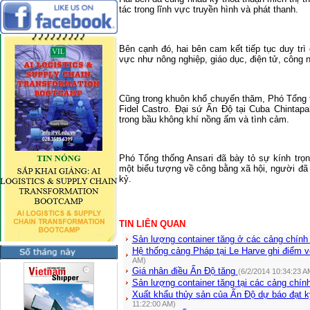
tác trong lĩnh vực truyền hình và phát thanh.
Bên cạnh đó, hai bên cam kết tiếp tục duy trì
vực như nông nghiệp, giáo dục, điện tử, công n
Cũng trong khuôn khổ chuyến thăm, Phó Tổng 
Fidel Castro. Đại sứ Ấn Độ tại Cuba Chintapa
trong bầu không khí nồng ấm và tình cảm.
Phó Tổng thống Ansari đã bày tỏ sự kính trọn
một biểu tượng về công bằng xã hội, người đã
kỷ.
TIN LIÊN QUAN
Sản lượng container tăng ở các cảng chín
Hệ thống cảng Pháp tại Le Harve ghi điểm 
AM)
Giá nhân điều Ấn Độ tăng
(6/2/2014 10:34:23 A
Sản lượng container tăng tại các cảng chí
Xuất khẩu thủy sản của Ấn Độ dự báo đạt 
11:22:00 AM)