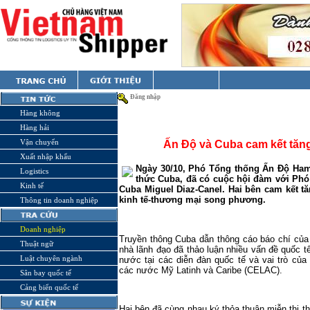
Đăng nhập
Hàng không
Hàng hải
Vận chuyển
Ấn Độ và Cuba cam kết tăng
Xuất nhập khẩu
Ngày 30/10, Phó Tổng thống Ấn Độ Ham
Logistics
thức Cuba, đã có cuộc hội đàm với Phó
Kinh tế
Cuba Miguel Diaz-Canel. Hai bên cam kết t
kinh tế-thương mại song phương.
Thông tin doanh nghiệp
Doanh nghiệp
Truyền thông Cuba dẫn thông cáo báo chí của 
Thuật ngữ
nhà lãnh đạo đã thảo luận nhiều vấn đề quốc t
Luật chuyên ngành
nước tại các diễn đàn quốc tế và vai trò củ
các nước Mỹ Latinh và Caribe (CELAC).
Sân bay quốc tế
Cảng biển quốc tế
Hai bên đã cùng nhau ký thỏa thuận miễn thị 