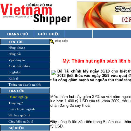
Đăng nhập
Hàng không
Hàng hải
Vận chuyển
Mỹ: Thâm hụt ngân sách liên b
Xuất nhập khẩu
Bộ Tài chính Mỹ ngày 30/10 cho biết t
Logistics
2013 (kết thúc vào ngày 30/9 vừa qua)
Kinh tế
tiêu công giảm mạnh và nguồn thu thuế tăn
Thông tin doanh nghiệp
Mức thâm hụt này giảm 37% so với năm ngoái
Doanh nghiệp
lục hơn 1.400 tỷ USD của tài khóa 2009, thời
Thuật ngữ
chặn đứng đà suy thoái.
Luật chuyên ngành
Sân bay quốc tế
Cảng biển quốc tế
Đây cũng là lần đầu tiên trong 5 năm qua, t
tỷ USD.