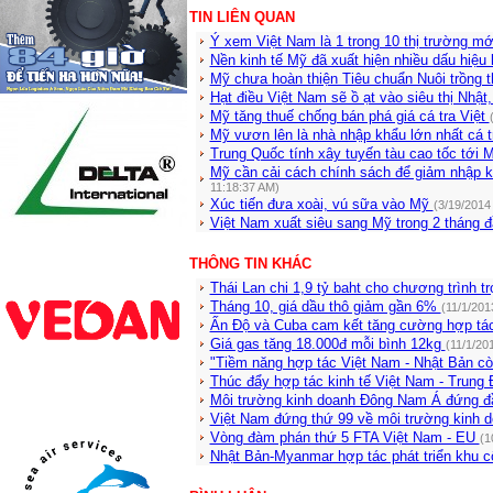
TIN LIÊN QUAN
Ý xem Việt Nam là 1 trong 10 thị trường mớ
Nền kinh tế Mỹ đã xuất hiện nhiều dấu hiệu
Mỹ chưa hoàn thiện Tiêu chuẩn Nuôi trồng t
Hạt điều Việt Nam sẽ ồ ạt vào siêu thị Nhậ
Mỹ tăng thuế chống bán phá giá cá tra Việt
Mỹ vươn lên là nhà nhập khẩu lớn nhất cá 
Trung Quốc tính xây tuyến tàu cao tốc tới
Mỹ cần cải cách chính sách để giảm nhập 
11:18:37 AM)
Xúc tiến đưa xoài, vú sữa vào Mỹ
(3/19/2014
Việt Nam xuất siêu sang Mỹ trong 2 tháng
THÔNG TIN KHÁC
Thái Lan chi 1,9 tỷ baht cho chương trình t
Tháng 10, giá dầu thô giảm gần 6%
(11/1/201
Ấn Độ và Cuba cam kết tăng cường hợp tác
Giá gas tăng 18.000đ mỗi bình 12kg
(11/1/20
"Tiềm năng hợp tác Việt Nam - Nhật Bản cò
Thúc đẩy hợp tác kinh tế Việt Nam - Trung
Môi trường kinh doanh Đông Nam Á đứng đầ
Việt Nam đứng thứ 99 về môi trường kinh 
Vòng đàm phán thứ 5 FTA Việt Nam - EU
(1
Nhật Bản-Myanmar hợp tác phát triển khu 