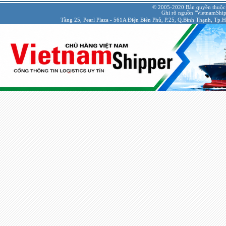
© 2005-2020 Bản quyền thuộc
Ghi rõ nguồn "VietnamShipp
Tầng 25, Pearl Plaza - 561A Điện Biên Phủ, P.25, Q.Bình Thạnh, Tp.