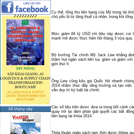
Cụ thể, tổng thu liên bang của Mỹ trong tài k
chủ yếu là từ tăng thuế cá nhân, trong khi tổng
Mức giảm 84 tỷ USD chi tiêu này được coi là
mạnh mẽ được thực hiện hồi tháng 3 vừa qua.
Bộ trưởng Tài chính Mỹ Jack Lew khẳng địn
thâm hụt ngân sách liên tục giảm và giảm với
giới thứ II.
Ông Lew cũng kêu gọi Quốc hội nhanh chóng
2014 nhằm thúc đẩy tăng trưởng và tạo việc 
vẫn duy trì kỷ luật tài chính.
Các số liệu trên được đưa ra trong bối cảnh 
quay trở lại đàm phán giải quyết các bất đồn
liên bang tài khóa 2014.
Thỏa thuận ngân sách tạm thời được thông qu